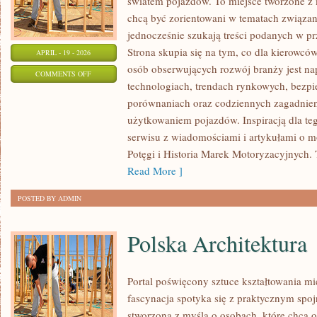
światem pojazdów. To miejsce tworzone z 
chcą być zorientowani w tematach związa
jednocześnie szukają treści podanych w p
Strona skupia się na tym, co dla kierowcó
APRIL - 19 - 2026
osób obserwujących rozwój branży jest na
ON
COMMENTS OFF
technologiach, trendach rynkowych, bezpie
MOTORYZACJA
porównaniach oraz codziennych zagadnie
PRZYSZŁOŚCI
użytkowaniem pojazdów. Inspiracją dla tego
serwisu z wiadomościami i artykułami o m
Potęgi i Historia Marek Motoryzacyjnych. T
Read More ]
POSTED BY ADMIN
Polska Architektura
Portal poświęcony sztuce kształtowania mi
fascynacja spotyka się z praktycznym spoj
stworzona z myślą o osobach, które chcą o