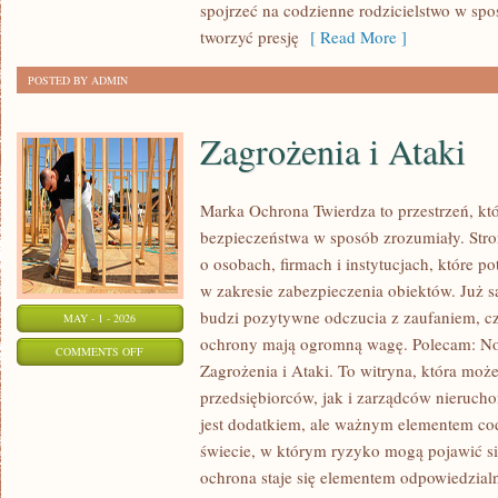
spojrzeć na codzienne rodzicielstwo w spos
tworzyć presję
[ Read More ]
POSTED BY ADMIN
Zagrożenia i Ataki
Marka Ochrona Twierdza to przestrzeń, któ
bezpieczeństwa w sposób zrozumiały. Stro
o osobach, firmach i instytucjach, które p
w zakresie zabezpieczenia obiektów. Już
budzi pozytywne odczucia z zaufaniem, cz
MAY - 1 - 2026
ochrony mają ogromną wagę. Polecam: No
ON
COMMENTS OFF
Zagrożenia i Ataki. To witryna, która moż
ZAGROŻENIA
przedsiębiorców, jak i zarządców nierucho
I
jest dodatkiem, ale ważnym elementem c
ATAKI
świecie, w którym ryzyko mogą pojawić si
ochrona staje się elementem odpowiedzial