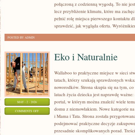
połączoną z codzienną wygodą. To nie jest
PRZECHOWYWANIA
lecz przybliżenie klimatu, które ma zach
pełnić rolę miejsca pierwszego kontaktu d
sprawdzić, jak wygląda oferta. Wyróżniki
POSTED BY ADMIN
Eko i Naturalnie
Wallaboo to praktyczne miejsce w sieci s
tatach, którzy szukają sprawdzonych wsk
noworodków. Strona skupia się na tym, co
latach życia dziecka jest naprawdę ważne: 
portal, w którym można znaleźć wiele tem
MAY - 2 - 2026
domu z niemowlakiem. Nowe kategorie na s
ON
COMMENTS OFF
i Mama i Tata. Strona została przygotowan
EKO
podejmować praktyczne decyzje zakupowe i
I
przesadnie skomplikowanych porad. Treśc
NATURALNIE