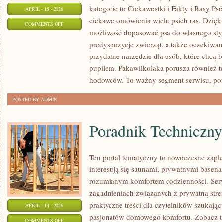
kategorie to Ciekawostki i Fakty i Rasy P
APRIL - 15 - 2026
ciekawe omówienia wielu psich ras. Dzię
ON
COMMENTS OFF
możliwość dopasować psa do własnego sty
PSIE
predyspozycje zwierząt, a także oczekiwan
PODRÓŻE
przydatne narzędzie dla osób, które chcą 
I
pupilem. Pakawilkolaka porusza również t
AKTYWNOŚCI
hodowców. To ważny segment serwisu, po
POSTED BY ADMIN
Poradnik Techniczny
Ten portal tematyczny to nowoczesne zaple
interesują się saunami, prywatnymi base
rozumianym komfortem codzienności. Serw
zagadnieniach związanych z prywatną stre
praktyczne treści dla czytelników szukając
APRIL - 14 - 2026
pasjonatów domowego komfortu. Zobacz ta
ON
COMMENTS OFF