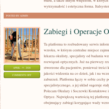
biuru, a także innym wnętrzom, w których
DESIGNERSKIE
wytrzymałość i estetyczna forma. Italsyst
POSTED BY ADMIN
Zabiegi i Operacje 
Ta platforma to rozbudowany serwis info
wzroku, w którym centralne miejsce zajmu
lekarza okulisty, specjalisty od badania w
rozwiązań optycznych. Już na pierwszy rzut
stworzone dla pacjentów, ponieważ treści 
APRIL - 9 - 2026
jakości widzenia na co dzień, jak i na 
ON
COMMENTS OFF
zaburzeń. Platforma łączy w sobie cechy p
ZABIEGI
specjalistycznego, a jej układ sugeruje sta
I
Polecam Okulary i Soczewki Kontaktowe 
OPERACJE
Optyce. Największą wartością tej platformy
OCZU
obejmujący zabiegi korygujące wady wzro