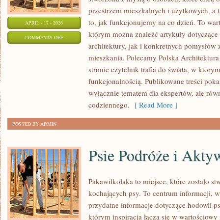
przestrzeni mieszkalnych i użytkowych, a 
to, jak funkcjonujemy na co dzień. To war
APRIL - 17 - 2026
którym można znaleźć artykuły dotyczące
ON
COMMENTS OFF
architektury, jak i konkretnych pomysłów
POLSKA
mieszkania. Polecamy Polska Architektura 
ARCHITEKTURA
stronie czytelnik trafia do świata, w którym
funkcjonalnością. Publikowane treści pokazu
wyłącznie tematem dla ekspertów, ale równ
codziennego.
[ Read More ]
POSTED BY ADMIN
Psie Podróże i Akty
Pakawilkolaka to miejsce, które zostało s
kochających psy. To centrum informacji, w
przydatne informacje dotyczące hodowli ps
którym inspiracja łączą się w wartościowy