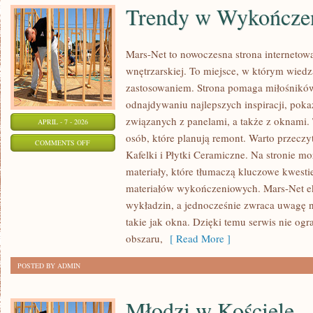
Trendy w Wykończe
Mars-Net to nowoczesna strona internetowa
wnętrzarskiej. To miejsce, w którym wiedz
zastosowaniem. Strona pomaga miłośnikó
odnajdywaniu najlepszych inspiracji, pok
związanych z panelami, a także z oknam
APRIL - 7 - 2026
osób, które planują remont. Warto przeczyt
ON
COMMENTS OFF
Kafelki i Płytki Ceramiczne. Na stronie m
TRENDY
materiały, które tłumaczą kluczowe kwest
W
materiałów wykończeniowych. Mars-Net e
WYKOŃCZENIU
wykładzin, a jednocześnie zwraca uwagę n
WNĘTRZ
takie jak okna. Dzięki temu serwis nie og
obszaru,
[ Read More ]
POSTED BY ADMIN
Młodzi w Kościele