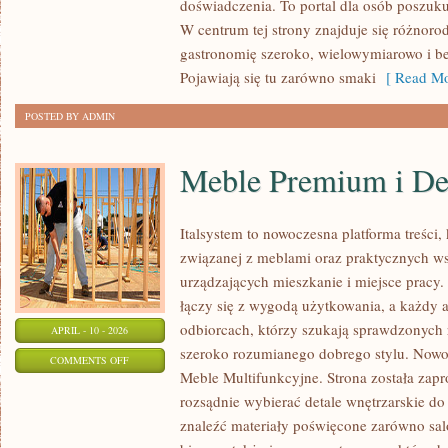
doświadczenia. To portal dla osób poszukuj
EUROPIE
W centrum tej strony znajduje się różnoro
gastronomię szeroko, wielowymiarowo i b
Pojawiają się tu zarówno smaki
[ Read Mo
POSTED BY ADMIN
Meble Premium i De
Italsystem to nowoczesna platforma treści, 
związanej z meblami oraz praktycznych w
urządzających mieszkanie i miejsce pracy.
łączy się z wygodą użytkowania, a każdy a
odbiorcach, którzy szukają sprawdzonych r
APRIL - 10 - 2026
szeroko rozumianego dobrego stylu. Nowoś
ON
COMMENTS OFF
Meble Multifunkcyjne. Strona została zapr
MEBLE
rozsądnie wybierać detale wnętrzarskie d
PREMIUM
znaleźć materiały poświęcone zarówno salo
I