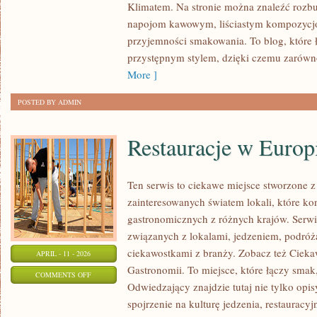
Klimatem. Na stronie można znaleźć rozb
KAW
napojom kawowym, liściastym kompozycjom
I
przyjemności smakowania. To blog, które 
MIESZANKI
przystępnym stylem, dzięki czemu zarówno
More ]
POSTED BY ADMIN
Restauracje w Europ
Ten serwis to ciekawe miejsce stworzone z
zainteresowanych światem lokali, które kon
gastronomicznych z różnych krajów. Serwi
związanych z lokalami, jedzeniem, podróża
ciekawostkami z branży. Zobacz też Ciekaw
APRIL - 11 - 2026
Gastronomii. To miejsce, które łączy smak,
ON
COMMENTS OFF
Odwiedzający znajdzie tutaj nie tylko opisy
RESTAURACJE
spojrzenie na kulturę jedzenia, restauracyj
W