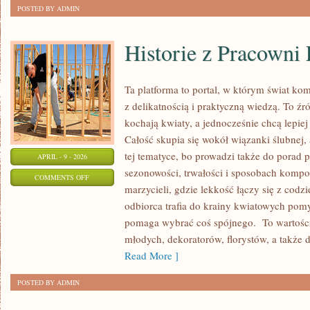
POSTED BY ADMIN
Historie z Pracowni
Ta platforma to portal, w którym świat ko
z delikatnością i praktyczną wiedzą. To ź
kochają kwiaty, a jednocześnie chcą lepie
Całość skupia się wokół wiązanki ślubnej,
tej tematyce, bo prowadzi także do porad p
APRIL - 9 - 2026
sezonowości, trwałości i sposobach kompo
ON
COMMENTS OFF
marzycieli, gdzie lekkość łączy się z codz
HISTORIE
odbiorca trafia do krainy kwiatowych pom
Z
pomaga wybrać coś spójnego. To wartościo
PRACOWNI
młodych, dekoratorów, florystów, a także 
FLORYSTYCZNYCH
Read More ]
POSTED BY ADMIN