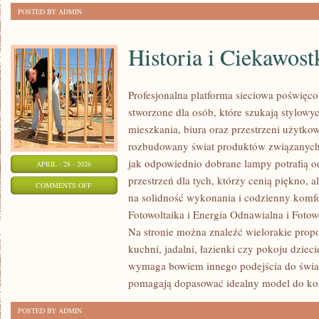
POSTED BY ADMIN
Historia i Ciekawost
Profesjonalna platforma sieciowa poświęco
stworzone dla osób, które szukają stylowyc
mieszkania, biura oraz przestrzeni użytko
rozbudowany świat produktów związanych 
jak odpowiednio dobrane lampy potrafią o
APRIL - 28 - 2026
przestrzeń dla tych, którzy cenią piękno, 
ON
COMMENTS OFF
na solidność wykonania i codzienny komf
HISTORIA
Fotowoltaika i Energia Odnawialna i Fotow
I
Na stronie można znaleźć wielorakie propo
CIEKAWOSTKI
kuchni, jadalni, łazienki czy pokoju dzie
wymaga bowiem innego podejścia do światł
pomagają dopasować idealny model do ko
POSTED BY ADMIN