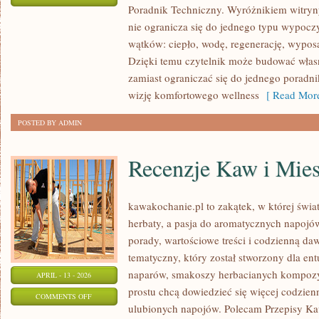
Poradnik Techniczny. Wyróżnikiem witryny 
PORADNIK
nie ogranicza się do jednego typu wypocz
TECHNICZNY
wątków: ciepło, wodę, regenerację, wypos
Dzięki temu czytelnik może budować włas
zamiast ograniczać się do jednego poradni
wizję komfortowego wellness
[ Read More
POSTED BY ADMIN
Recenzje Kaw i Mie
kawakochanie.pl to zakątek, w której świa
herbaty, a pasja do aromatycznych napojó
porady, wartościowe treści i codzienną da
tematyczny, który został stworzony dla en
naparów, smakoszy herbacianych kompozycj
APRIL - 13 - 2026
prostu chcą dowiedzieć się więcej codzien
ON
COMMENTS OFF
ulubionych napojów. Polecam Przepisy Ka
RECENZJE