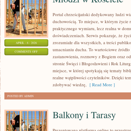
Portal chrześcijański dedykowany ludzi wi
duchowością. To miejsce, w którym życie r
praktycznego wymiaru, lecz realna w domu
doświadczeniach. Serwis pokazuje, że ży
zrozumiałe dla wszystkich, a treści publik
APRIL - 6 - 2026
umacnianiu ducha. To wartościowe źródło i
ON
COMMENTS OFF
zastanowienia, rozmowy z Bogiem oraz od
MŁODZI
stronie Święci i Błogosławieni i Rok Litur
W
miejsce, w której spotykają się tematy bibli
KOŚCIELE
realne wątpliwości czytelników. Dzięki te
zdobywać wiedzę,
[ Read More ]
POSTED BY ADMIN
Balkony i Tarasy
Prezentowana platforma online to przestrz