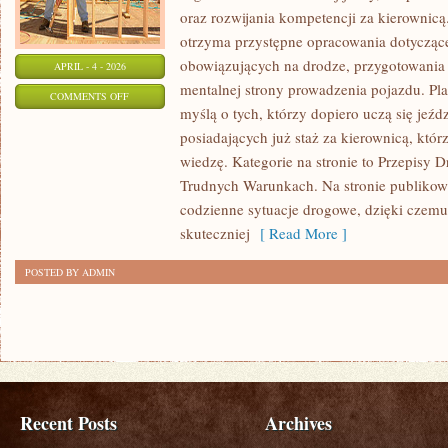
oraz rozwijania kompetencji za kierownicą
otrzyma przystępne opracowania dotyczące 
obowiązujących na drodze, przygotowania 
APRIL - 4 - 2026
mentalnej strony prowadzenia pojazdu. Pla
ON
COMMENTS OFF
myślą o tych, którzy dopiero uczą się jeźd
BEZPIECZEŃSTWO
posiadających już staż za kierownicą, któ
NA
wiedzę. Kategorie na stronie to Przepisy 
DRODZE
Trudnych Warunkach. Na stronie publikowa
codzienne sytuacje drogowe, dzięki czem
skuteczniej
[ Read More ]
POSTED BY ADMIN
Recent Posts
Archives