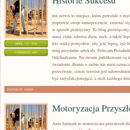
ten serwis to miejsce, które powstało z my
poprawić swoje samopoczucie, zmienić styl
w sposób praktyczny. To blog poświęcony
masy ciała, zdrowa dieta, ruch, a także le
kto szuka pomysłów, aby jeść lepiej, żyć lż
APRIL - 21 - 2026
tutaj przydatne artykuły. Polecam Poradnik
ON
COMMENTS OFF
Odchudzaniu. Na stronie publikowane są te
HISTORIE
świadome dbanie o siebie nie musi oznac
SUKCESU
przeciwnie, celem serwisu jest udowodnie
być satysfakcjonująca, a ruch każdego dni
POSTED BY ADMIN
Motoryzacja Przyszł
Auto Jarmark to nowoczesna przestrzeń dla