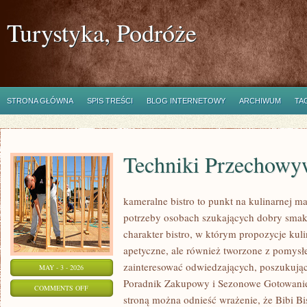
Turystyka, Podróże
STRONA GŁÓWNA
SPIS TREŚCI
BLOG INTERNETOWY
ARCHIWUM
TA
Techniki Przechowy
kameralne bistro to punkt na kulinarnej m
potrzeby osobach szukających dobry smak.
charakter bistro, w którym propozycje kuli
apetyczne, ale również tworzone z pomysł
zainteresować odwiedzających, poszukując
MAY - 3 - 2026
Poradnik Zakupowy i Sezonowe Gotowanie.
ON
COMMENTS OFF
stroną można odnieść wrażenie, że Bibi Bis
TECHNIKI