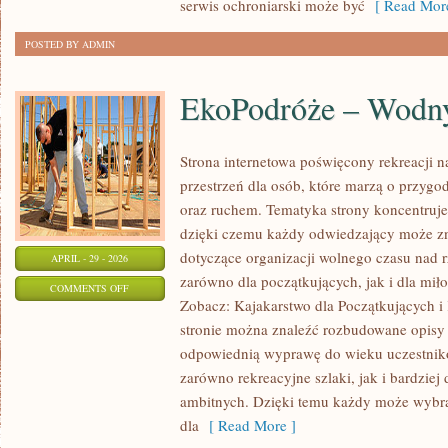
serwis ochroniarski może być
[ Read More
POSTED BY ADMIN
EkoPodróże – Wodny
Strona internetowa poświęcony rekreacji n
przestrzeń dla osób, które marzą o przygo
oraz ruchem. Tematyka strony koncentruje
dzięki czemu każdy odwiedzający może zn
dotyczące organizacji wolnego czasu nad 
APRIL - 29 - 2026
zarówno dla początkujących, jak i dla m
ON
COMMENTS OFF
Zobacz: Kajakarstwo dla Początkujących i
EKOPODRÓŻE
stronie można znaleźć rozbudowane opisy 
–
odpowiednią wyprawę do wieku uczestnikó
WODNY
zarówno rekreacyjne szlaki, jak i bardziej
STYL
ambitnych. Dzięki temu każdy może wybr
ŻYCIA
dla
[ Read More ]