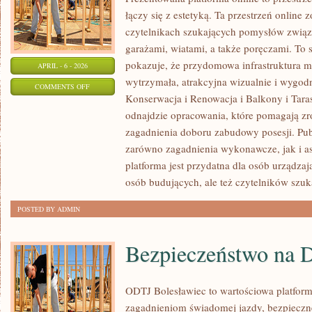
łączy się z estetyką. Ta przestrzeń online
czytelnikach szukających pomysłów związa
garażami, wiatami, a także poręczami. To 
pokazuje, że przydomowa infrastruktura m
APRIL - 6 - 2026
wytrzymała, atrakcyjna wizualnie i wygo
ON
COMMENTS OFF
Konserwacja i Renowacja i Balkony i Taras
BALKONY
odnajdzie opracowania, które pomagają z
I
zagadnienia doboru zabudowy posesji. Pub
TARASY
zarówno zagadnienia wykonawcze, jak i a
platforma jest przydatna dla osób urządza
osób budujących, ale też czytelników szu
POSTED BY ADMIN
Bezpieczeństwo na 
ODTJ Bolesławiec to wartościowa platforma
zagadnieniom świadomej jazdy, bezpieczn