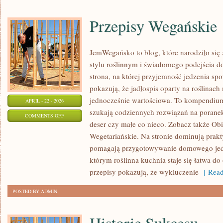
Przepisy Wegańskie
JemWegańsko to blog, które narodziło się
stylu roślinnym i świadomego podejścia d
strona, na której przyjemność jedzenia spo
pokazują, że jadłospis oparty na roślinac
jednocześnie wartościowa. To kompendium
APRIL - 22 - 2026
szukają codziennych rozwiązań na poranek
ON
COMMENTS OFF
deser czy małe co nieco. Zobacz także Obi
PRZEPISY
Wegetariańskie. Na stronie dominują prakt
WEGAŃSKIE
pomagają przygotowywanie domowego jedze
którym roślinna kuchnia staje się łatwa do 
przepisy pokazują, że wykluczenie
[ Read
POSTED BY ADMIN
Historie Sukcesu