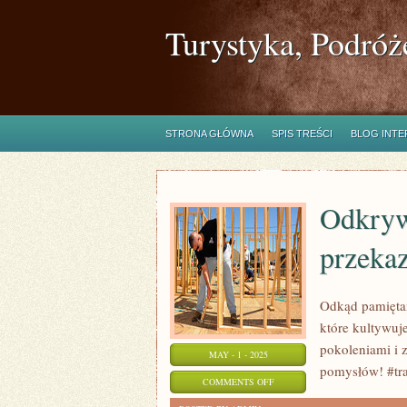
Turystyka, Podróż
STRONA GŁÓWNA
SPIS TREŚCI
BLOG INT
Odkryw
przeka
Odkąd pamiętam
które kultywuj
pokoleniami i 
MAY - 1 - 2025
pomysłów! #tra
ON
COMMENTS OFF
ODKRYWAMY