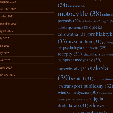
ecember 2025
(34)
mieszkanie
(26)
ovember 2025
motocykle
(38)
ochro
tober 2025
przyrody
(29)
odchudzanie
(27)
ogród
(2
ptember 2025
opieka
opieka społeczna
(28)
ugust 2025
profilaktyk
zdrowotna
(31)
ly 2025
(33)
przychodnia
(31)
psycholog
ne 2025
psychologia społeczna
(29)
(26)
recepty
(31)
ay 2025
rehabilitacja
(28)
rodz
sprzęt medyczny
(30)
ril 2025
(26)
szkoła
superfoods
(31)
arch 2025
(39)
bruary 2025
szpital
(31)
sztuka cyfrow
transport publiczny
(32
(27)
wiedza medyczna
(30)
wyposażenie
zajęcia
zabawa
(28)
wnętrz
(26)
zdrowe
dodatkowe
(31)