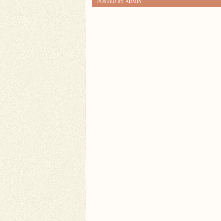
POSTED BY ADMIN
RODZINNE
TRADYCJE:
JAK
PRZEKAZAĆ
JE
PRZYSZŁYM
POKOLENIOM