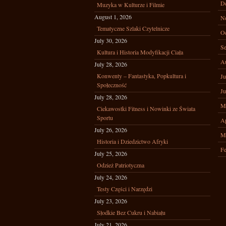
D
Muzyka w Kulturze i Filmie
August 1, 2026
N
Tematyczne Szlaki Czytelnicze
Oc
July 30, 2026
Se
Kultura i Historia Modyfikacji Ciała
A
July 28, 2026
Konwenty – Fantastyka, Popkultura i
Ju
Społeczność
Ju
July 28, 2026
M
Ciekawostki Fitness i Nowinki ze Świata
Sportu
Ap
July 26, 2026
M
Historia i Dziedzictwo Afryki
Fe
July 25, 2026
Odzież Patriotyczna
July 24, 2026
Testy Części i Narzędzi
July 23, 2026
Słodkie Bez Cukru i Nabiału
July 21, 2026