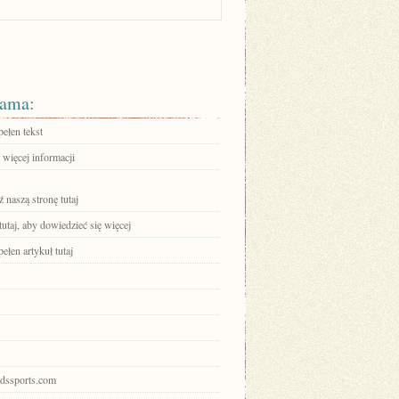
ama:
ełen tekst
 więcej informacji
 naszą stronę tutaj
tutaj, aby dowiedzieć się więcej
ełen artykuł tutaj
iidssports.com