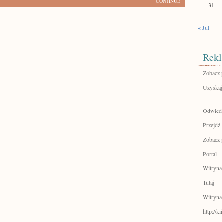
CONTINUE
31
« Jul
Rekl
Zobacz p
Uzyskaj
Odwiedź
Przejdź 
Zobacz p
Portal
Witryna
Tutaj
Witryna
http://k