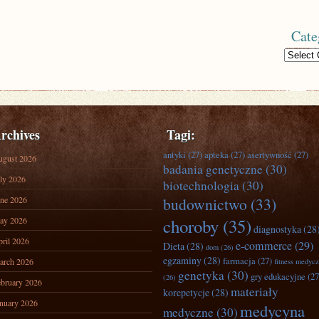
Cate
Categories
rchives
Tagi:
antyki
(27)
apteka
(27)
asertywność
(27)
ugust 2026
badania genetyczne
(30)
ly 2026
biotechnologia
(30)
ne 2026
budownictwo
(33)
ay 2026
choroby
(35)
diagnostyka
(28
ril 2026
e-commerce
(29)
Dieta
(28)
dom
(26)
egzaminy
(28)
farmacja
(27)
arch 2026
fitness medyc
genetyka
(30)
gry edukacyjne
(27
(26)
bruary 2026
materiały
korepetycje
(28)
nuary 2026
medycyna
medyczne
(30)