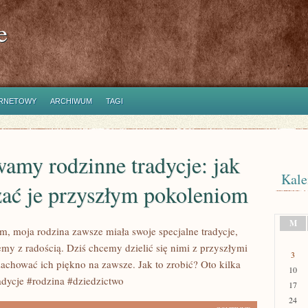
e
ERNETOWY
ARCHIWUM
TAGI
amy rodzinne tradycje: jak
Kale
zać je przyszłym pokoleniom
M
, moja rodzina zawsze miała swoje specjalne tradycje,
emy z radością. Dziś chcemy dzielić się nimi z przyszłymi
3
zachować ich piękno na zawsze. Jak to zrobić? Oto kilka
10
dycje #rodzina #dziedzictwo
17
24