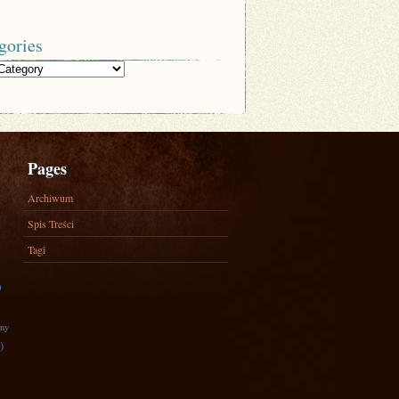
gories
Pages
Archiwum
Spis Treści
Tagi
)
zny
)