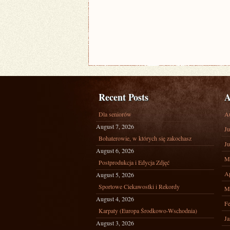
Recent Posts
A
Dla seniorów
A
August 7, 2026
Ju
Bohaterowie, w których się zakochasz
Ju
August 6, 2026
M
Postprodukcja i Edycja Zdjęć
Ap
August 5, 2026
Sportowe Ciekawostki i Rekordy
M
August 4, 2026
Fe
Karpaty (Europa Środkowo-Wschodnia)
Ja
August 3, 2026