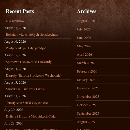
Recent Posts
Archives
Dla seniorów
August 2026
August 7, 2026
July 2026
Bohaterowie, w których się zakochasz
June 2026
August 6, 2026
May 2026
Postprodukcja i Edycja Zdjęć
April 2026
August 5, 2026
Sportowe Ciekawostki i Rekordy
March 2026
August 4, 2026
February 2026
Karpaty (Europa Środkowo-Wschodnia)
January 2026
August 3, 2026
December 2025
Muzyka w Kulturze i Filmie
August 1, 2026
November 2025
Tematyczne Szlaki Czytelnicze
October 2025
July 30, 2026
September 2025
Kultura i Historia Modyfikacji Ciała
August 2025
July 28, 2026
Konwenty – Fantastyka, Popkultura i