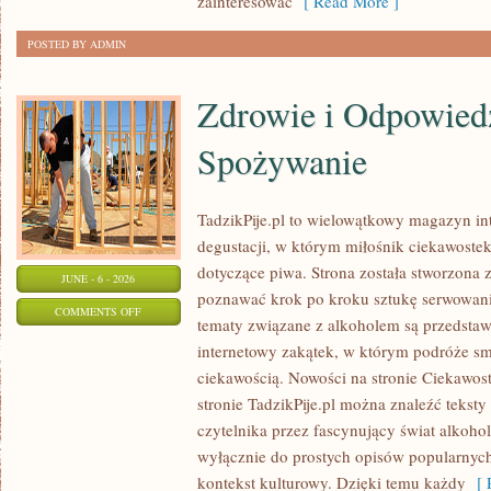
zainteresować
[ Read More ]
POSTED BY ADMIN
Zdrowie i Odpowied
Spożywanie
TadzikPije.pl to wielowątkowy magazyn in
degustacji, w którym miłośnik ciekawostek
dotyczące piwa. Strona została stworzona 
JUNE - 6 - 2026
poznawać krok po kroku sztukę serwowania
ON
COMMENTS OFF
tematy związane z alkoholem są przedsta
ZDROWIE
internetowy zakątek, w którym podróże sm
I
ciekawością. Nowości na stronie Ciekawost
ODPOWIEDZIALNE
stronie TadzikPije.pl można znaleźć tekst
SPOŻYWANIE
czytelnika przez fascynujący świat alkoholi
wyłącznie do prostych opisów popularnych
kontekst kulturowy. Dzięki temu każdy
[ R