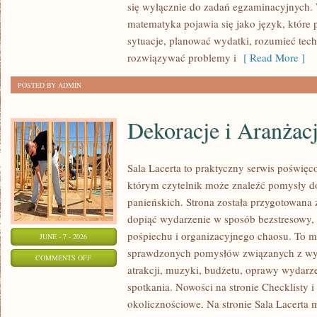
się wyłącznie do zadań egzaminacyjnych.
matematyka pojawia się jako język, któr
sytuacje, planować wydatki, rozumieć tech
rozwiązywać problemy i
[ Read More ]
POSTED BY ADMIN
Dekoracje i Aranżac
Sala Lacerta to praktyczny serwis poświę
którym czytelnik może znaleźć pomysły d
panieńskich. Strona została przygotowana 
dopiąć wydarzenie w sposób bezstresowy,
pośpiechu i organizacyjnego chaosu. To mi
JUNE - 7 - 2026
sprawdzonych pomysłów związanych z wyb
ON
COMMENTS OFF
atrakcji, muzyki, budżetu, oprawy wydarze
DEKORACJE
spotkania. Nowości na stronie Checklisty i
I
okolicznościowe. Na stronie Sala Lacerta 
ARANŻACJE