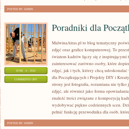
POSTED BY ADMIN
Poradniki dla Począ
MalwinaAtras.pl to blog tematyczny poświę
zdjęć oraz grafice komputerowej. To przest
światem kadrów łączy się z inspirującymi 
zainteresować zarówno osoby, które dopie
zdjęć, jak i tych, którzy chcą udoskonalać 
JUNE - 6 - 2026
dla Początkujących i Projekty DIY i Krea
ON
COMMENTS OFF
strony jest fotografia, rozumiana nie tyl
PORADNIKI
zdjęć, ale również jako forma opowiadania 
DLA
znaleźć treści związane z kompozycją kadru
POCZĄTKUJĄCYCH
wydobywać piękno codziennych scen. Dzi
pełnić funkcję przewodnika dla osób, któr
POSTED BY ADMIN