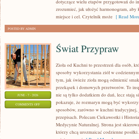
dotyczące wielu etapów przygotowań do i
zrozumieć, jak ułożyć harmonogram, aby 
miejsce i cel. Czytelnik może
[ Read More
POSTED BY ADMIN
Świat Przypraw
Zioła od Kuchni to przestrzeń dla osób, k
sposoby wykorzystania ziół w codziennym 
tym, jak świeże zioła mogą odmienić smak
przekąsek i domowych przetworów. To insp
nie są tylko dodatkiem do dań, lecz stają
JUNE - 7 - 2026
pokazuje, że rozmaryn mogą być wykorzys
ON
COMMENTS OFF
sposobów, zarówno w kuchni tradycyjnej, 
ŚWIAT
przepisach. Polecam Ciekawostki i Historia
PRZYPRAW
Medycynie Naturalnej. Strona jest skiero
którzy chcą urozmaicać codzienne posiłki