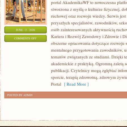
portal AkademikaWF to nowoczesna platfor
stworzona z myślą o kulturze fizycznej, d
ruchowej oraz rozwoju wiedzy. Serwis jest 
przyszłych specjalistów, zawodników, szk
osób zainteresowanych aktywnością rucho
JUNE - 2 - 2026
Kariera i Rozwój Zawodowy i Zdrowie i Di
ON
COMMENTS OFF
obszerne opracowania dotyczące rozwoju 
HISTORIA
mentalnego przygotowania zawodników, u
I
tematów związanych ze studiami. Dzięki te
CIEKAWOSTKI
akademickie z praktyką. Ogromną zaletą se
publikacji. Czytelnicy mogą zgłębiać info
sporcie, terapią zdrowotną, zdrowym żywie
Portal
[ Read More ]
POSTED BY ADMIN