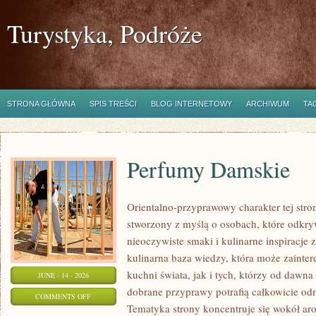
Turystyka, Podróże
STRONA GŁÓWNA
SPIS TREŚCI
BLOG INTERNETOWY
ARCHIWUM
TA
Perfumy Damskie
Orientalno-przyprawowy charakter tej strony
stworzony z myślą o osobach, które odkry
nieoczywiste smaki i kulinarne inspiracje 
kulinarna baza wiedzy, która może zainte
kuchni świata, jak i tych, którzy od dawn
JUNE - 14 - 2026
dobrane przyprawy potrafią całkowicie odm
ON
COMMENTS OFF
Tematyka strony koncentruje się wokół ar
PERFUMY