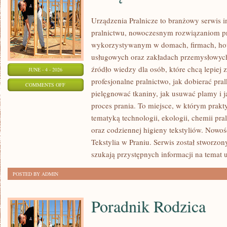
Urządzenia Pralnicze to branżowy serwis 
pralnictwu, nowoczesnym rozwiązaniom pr
wykorzystywanym w domach, firmach, hote
usługowych oraz zakładach przemysłowyc
źródło wiedzy dla osób, które chcą lepiej 
JUNE - 4 - 2026
profesjonalne pralnictwo, jak dobierać pral
ON
COMMENTS OFF
pielęgnować tkaniny, jak usuwać plamy i
URZĄDZENIA
proces prania. To miejsce, w którym prakt
PRALNICZE
tematyką technologii, ekologii, chemii pra
oraz codziennej higieny tekstyliów. Nowo
Tekstylia w Praniu. Serwis został stworzon
szukają przystępnych informacji na temat 
POSTED BY ADMIN
Poradnik Rodzica