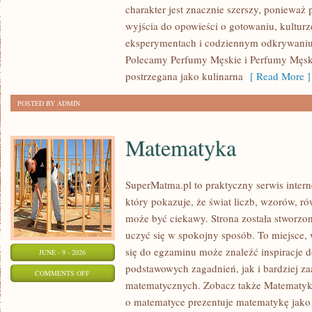
charakter jest znacznie szerszy, ponieważ
DAMSKIE
wyjścia do opowieści o gotowaniu, kulturz
eksperymentach i codziennym odkrywani
Polecamy Perfumy Męskie i Perfumy Męsk
postrzegana jako kulinarna
[ Read More ]
POSTED BY ADMIN
Matematyka
SuperMatma.pl to praktyczny serwis inte
który pokazuje, że świat liczb, wzorów, r
może być ciekawy. Strona została stworzon
uczyć się w spokojny sposób. To miejsce,
się do egzaminu może znaleźć inspiracje 
JUNE - 9 - 2026
podstawowych zagadnień, jak i bardziej 
ON
COMMENTS OFF
matematycznych. Zobacz także Matematyka
MATEMATYKA
o matematyce prezentuje matematykę jako 