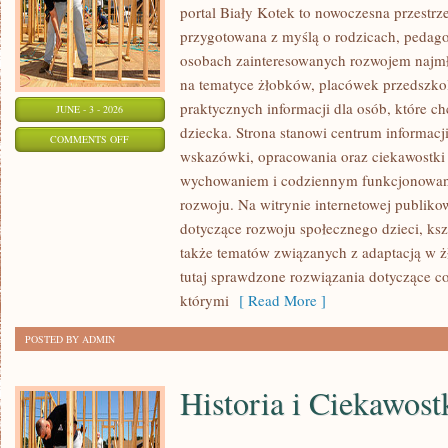
portal Biały Kotek to nowoczesna przestrze
przygotowana z myślą o rodzicach, pedago
osobach zainteresowanych rozwojem najmło
na tematyce żłobków, placówek przedszkol
praktycznych informacji dla osób, które c
JUNE - 3 - 2026
dziecka. Strona stanowi centrum informacj
ON
COMMENTS OFF
wskazówki, opracowania oraz ciekawostki 
PORADNIK
wychowaniem i codziennym funkcjonowani
RODZICA
rozwoju. Na witrynie internetowej publiko
dotyczące rozwoju społecznego dzieci, ksz
także tematów związanych z adaptacją w ż
tutaj sprawdzone rozwiązania dotyczące 
którymi
[ Read More ]
POSTED BY ADMIN
Historia i Ciekawost