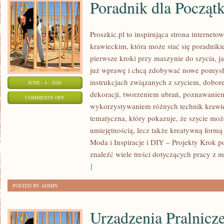
Poradnik dla Począt
Proszkic.pl to inspirująca strona internet
krawieckim, która może stać się poradniki
pierwsze kroki przy maszynie do szycia, ja
już wprawę i chcą zdobywać nowe pomysły
instrukcjach związanych z szyciem, dob
JUNE - 4 - 2026
dekoracji, tworzeniem ubrań, poznawaniem
ON
COMMENTS OFF
wykorzystywaniem różnych technik krawie
PORADNIK
tematyczna, który pokazuje, że szycie moż
DLA
umiejętnością, lecz także kreatywną formą
POCZĄTKUJĄCYCH
Moda i Inspiracje i DIY – Projekty Krok 
znaleźć wiele treści dotyczących pracy z m
]
POSTED BY ADMIN
Urządzenia Pralnicz