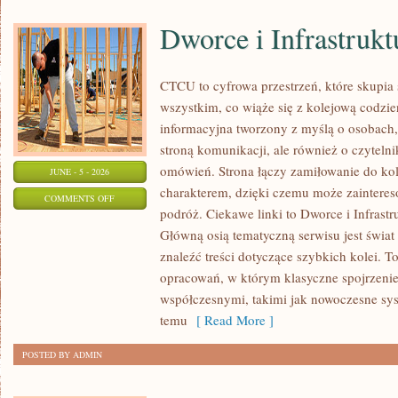
Dworce i Infrastrukt
CTCU to cyfrowa przestrzeń, które skupia 
wszystkim, co wiąże się z kolejową codzie
informacyjna tworzony z myślą o osobach, 
stroną komunikacji, ale również o czyteln
omówień. Strona łączy zamiłowanie do k
JUNE - 5 - 2026
charakterem, dzięki czemu może zaintere
ON
COMMENTS OFF
podróż. Ciekawe linki to Dworce i Infrastr
DWORCE
Główną osią tematyczną serwisu jest świa
I
znaleźć treści dotyczące szybkich kolei. T
INFRASTRUKTURA
opracowań, w którym klasyczne spojrzenie 
współczesnymi, takimi jak nowoczesne sy
temu
[ Read More ]
POSTED BY ADMIN