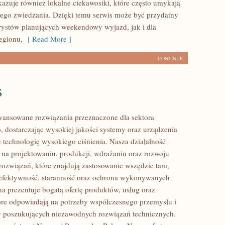
okazuje również lokalne ciekawostki, które często umykają
ego zwiedzania. Dzięki temu serwis może być przydatny
rystów planujących weekendowy wyjazd, jak i dla
egionu,
[ Read More ]
CONTINUE
s
ansowane rozwiązania przeznaczone dla sektora
 dostarczając wysokiej jakości systemy oraz urządzenia
 technologię wysokiego ciśnienia. Nasza działalność
ę na projektowaniu, produkcji, wdrażaniu oraz rozwoju
ozwiązań, które znajdują zastosowanie wszędzie tam,
ę efektywność, staranność oraz ochrona wykonywanych
na prezentuje bogatą ofertę produktów, usług oraz
tóre odpowiadają na potrzeby współczesnego przemysłu i
w poszukujących niezawodnych rozwiązań technicznych.