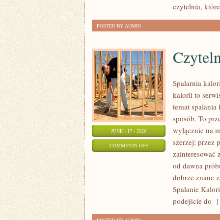
czytelnia, któ
POSTED BY ADMIN
Czyteln
Spalarnia kalo
kalorii to serw
temat spalania 
sposób. To prze
wyłącznie na m
JUNE - 17 - 2026
szerzej: przez
ON
COMMENTS OFF
zainteresować z
CZYTELNICZE
od dawna próbu
ARTYKUŁY
dobrze znane z
Spalanie Kalori
podejście do
[ 