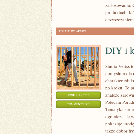
NIEGO
zastosowaniu. C
produktach, kt
oczyszczaniem 
POSTED BY ADMIN
DIY i 
Studio Veriss 
pomysłom dla o
charakter eduk
po kroku. To 
znaleźć zarówn
JUNE - 18 - 2026
Polecam Poradni
ON
COMMENTS OFF
Tematyka stron
DIY
ogranicza się 
I
pokazuje urod
KREATYWNY
także dobór fr
MAKIJAŻ