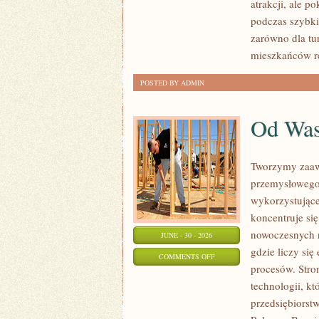
atrakcji, ale p
podczas szybki
zarówno dla tu
mieszkańców r
POSTED BY ADMIN
Od Wa
Tworzymy zaaw
przemysłowego,
wykorzystujące
koncentruje si
nowoczesnych r
JUNE - 30 - 2026
gdzie liczy si
ON
COMMENTS OFF
procesów. Stro
OD
technologii, k
WAS
przedsiębiorst