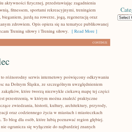
u aktywności fizycznej, przedstawiając zagadnienia
Cate
wnią, fitnessem, sportami rekreacyjnymi, treningiem
 bieganiem, jazdą na rowerze, jogą, regeneracją oraz
Categories
anym zdrowiem. Opis opiera się na tematyce publikowanej
ecam Trening siłowy i Trening siłowy.
[ Read More ]
CONTINUE
lec
to różnorodny serwis internetowy poświęcony odkrywaniu
jsc na Dolnym Śląsku, ze szczególnym uwzględnieniem
 zakątków, które tworzą niezwykle ciekawą mapę tej części
jest przestrzenią, w którym można znaleźć praktyczne
czące zwiedzania, historii, kultury, architektury, przyrody,
eacji oraz codziennego życia w miastach i miasteczkach
 To blog dla osób, które lubią poznawać region głębiej.
ie ogranicza się wyłącznie do najbardziej znanych