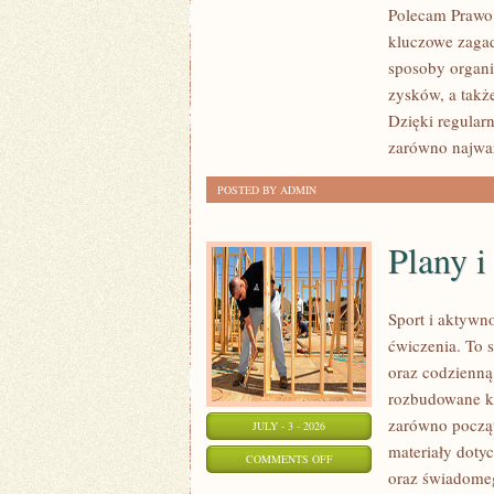
Polecam Prawo 
FINANSOWE
kluczowe zagad
sposoby organiz
zysków, a takż
Dzięki regular
zarówno najważ
POSTED BY ADMIN
Plany 
Sport i aktywno
ćwiczenia. To 
oraz codzienną
rozbudowane k
zarówno począt
JULY - 3 - 2026
materiały doty
ON
COMMENTS OFF
oraz świadomeg
PLANY