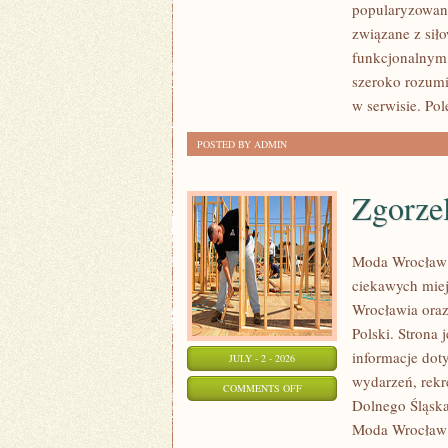
popularyzowani
I
związane z siło
WYZWANIA
funkcjonalnym,
TRENINGOWE
szeroko rozumi
w serwisie. Pol
POSTED BY ADMIN
Zgorze
Moda Wrocław 
ciekawych mie
Wrocławia oraz
Polski. Strona 
informacje doty
JULY - 2 - 2026
wydarzeń, rekr
ON
COMMENTS OFF
Dolnego Śląska.
ZGORZELEC
Moda Wrocław n