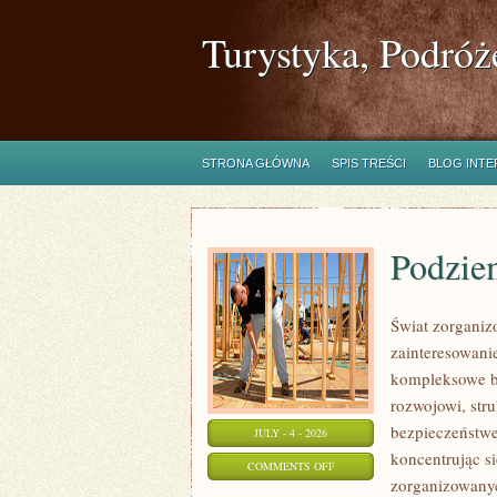
Turystyka, Podróż
STRONA GŁÓWNA
SPIS TREŚCI
BLOG INT
Podzie
Świat zorganiz
zainteresowanie
kompleksowe b
rozwojowi, str
bezpieczeństwe
JULY - 4 - 2026
koncentrując s
ON
COMMENTS OFF
zorganizowanyc
PODZIEMIE