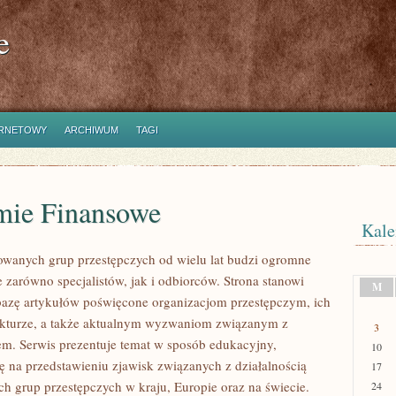
e
ERNETOWY
ARCHIWUM
TAGI
mie Finansowe
Kale
owanych grup przestępczych od wielu lat budzi ogromne
 zarówno specjalistów, jak i odbiorców. Strona stanowi
M
azę artykułów poświęcone organizacjom przestępczym, ich
ukturze, a także aktualnym wyzwaniom związanym z
3
m. Serwis prezentuje temat w sposób edukacyjny,
10
ię na przedstawieniu zjawisk związanych z działalnością
17
h grup przestępczych w kraju, Europie oraz na świecie.
24