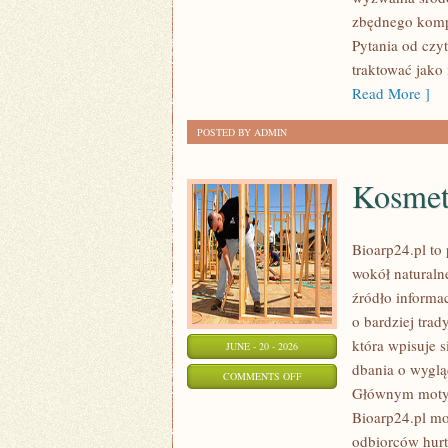
DOMU
zbędnego komp
Pytania od czy
traktować jako
Read More ]
POSTED BY ADMIN
Kosmet
Bioarp24.pl to 
wokół naturaln
źródło informa
o bardziej tra
która wpisuje 
JUNE - 20 - 2026
dbania o wyglą
ON
COMMENTS OFF
Głównym motyw
KOSMETYKI
Bioarp24.pl mo
DLA
odbiorców hurt