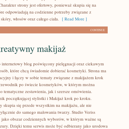
harakter strony jest ofertowy, ponieważ skupia się na
óre odpowiadają na codzienne potrzeby związane z
skóry, włosów oraz całego ciała.
[ Read More ]
CONTINUE
kreatywny makijaż
to internetowy blog poświęcony pielęgnacji oraz ciekawym
sób, które chcą świadomie dobierać kosmetyki. Strona ma
acyjny i łączy w sobie tematy związane z makijażem krok
przewodnik po świecie kosmetyków, w którym można
o tematyczne zestawienia, jak i szersze omówienia.
k początkującej stylistki i Makijaż krok po kroku.
y skupia się przede wszystkim na makijażu, ale nie
wyłącznie do samego malowania twarzy. Studio Veriss
ę jako obszar codziennych wyborów, w którym ważne są
yzury. Dzięki temu serwis może być odbierany jako urodowa