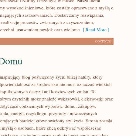
czeństwo i Normy i Przemysł w Polsce. Nasza oferta
my wysokociśnieniowe, które zostały opracowane z myślą o
magających zastosowaniach. Dostarczamy rozwiązania,
 realizację procesów związanych z czyszczeniem,
ierzchni, usuwaniem powłok oraz wieloma
[ Read More ]
CONTINUE
 Domu
nspirujący blog poświęcony życiu bliżej natury, który
dpowiedzialność za środowisko nie musi oznaczać wielkich
mplikowanych decyzji ani kosztownych zmian. To
którym czytelnik może znaleźć wskazówki, ciekawostki oraz
y dotyczące codziennych wyborów, domu, zakupów,
ania, energii, recyklingu, przyrody i nowoczesnych
erających bardziej zrównoważony styl życia. Strona została
 myślą o osobach, które chcą odkrywać współczesne
wiskowe, ale jednocześnie szukają treści napisanych bez