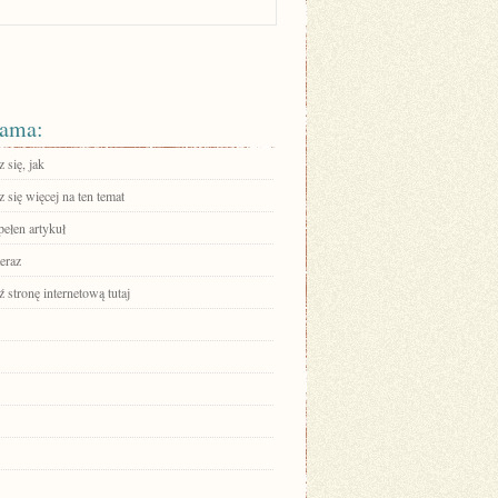
ama:
 się, jak
się więcej na ten temat
pełen artykuł
eraz
stronę internetową tutaj