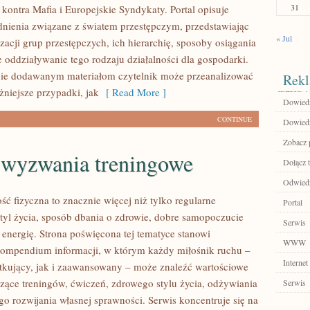
31
kontra Mafia i Europejskie Syndykaty. Portal opisuje
nienia związane z światem przestępczym, przedstawiając
« Jul
acji grup przestępczych, ich hierarchię, sposoby osiągania
e oddziaływanie tego rodzaju działalności dla gospodarki.
nie dodawanym materiałom czytelnik może przeanalizować
Rekl
niejsze przypadki, jak
[ Read More ]
Dowiedz
CONTINUE
Dowiedz 
Zobacz 
i wyzwania treningowe
Dołącz t
Odwiedź 
ść fizyczna to znacznie więcej niż tylko regularne
Portal
styl życia, sposób dbania o zdrowie, dobre samopoczucie
Serwis
 energię. Strona poświęcona tej tematyce stanowi
WWW
ompendium informacji, w którym każdy miłośnik ruchu –
Internet
kujący, jak i zaawansowany – może znaleźć wartościowe
czące treningów, ćwiczeń, zdrowego stylu życia, odżywiania
Serwis
o rozwijania własnej sprawności. Serwis koncentruje się na