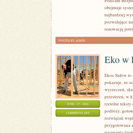
Polecam Bezpie
obejmuje syste
najbardziej wy
pozwalające na
renowacją pow
POSTED BY ADMIN
Eko w
Ekos-Sułów to i
pokazuje, że o
wyrzeczeń, sko
przestrzeń, w 
rzetelne tekst
JUNE - 27 - 2026
podróży, gotow
ON
COMMENTS OFF
rozwiązań wspi
EKO
przygotowana z
W
wyzwania środo