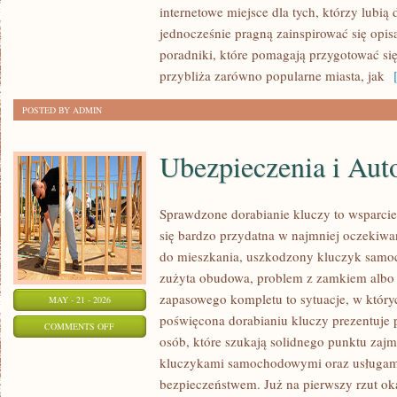
internetowe miejsce dla tych, którzy lubią
PODRÓŻE
jednocześnie pragną zainspirować się opis
poradniki, które pomagają przygotować si
przybliża zarówno popularne miasta, jak
[
POSTED BY ADMIN
Ubezpieczenia i Aut
Sprawdzone dorabianie kluczy to wsparcie,
się bardzo przydatna w najmniej oczeki
do mieszkania, uszkodzony kluczyk samoch
zużyta obudowa, problem z zamkiem albo
zapasowego kompletu to sytuacje, w któryc
MAY - 21 - 2026
poświęcona dorabianiu kluczy prezentuje 
ON
COMMENTS OFF
osób, które szukają solidnego punktu zaj
UBEZPIECZENIA
kluczykami samochodowymi oraz usługam
I
bezpieczeństwem. Już na pierwszy rzut ok
AUTOCASCO