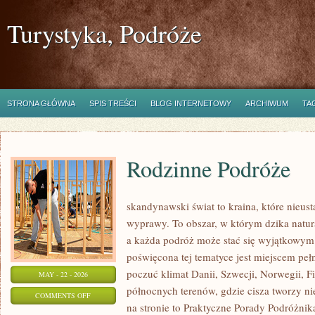
Turystyka, Podróże
STRONA GŁÓWNA
SPIS TREŚCI
BLOG INTERNETOWY
ARCHIWUM
TA
Rodzinne Podróże
skandynawski świat to kraina, które nieus
wyprawy. To obszar, w którym dzika natur
a każda podróż może stać się wyjątkowym
poświęcona tej tematyce jest miejscem peł
poczuć klimat Danii, Szwecji, Norwegii, Fin
MAY - 22 - 2026
północnych terenów, gdzie cisza tworzy ni
ON
COMMENTS OFF
na stronie to Praktyczne Porady Podróżnika
RODZINNE