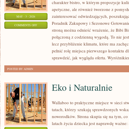
charakter bistro, w którym propozycje kuli
apetyczne, ale również tworzone z pomysł
zainteresować odwiedzających, poszukując
MAY - 3 - 2026
Poradnik Zakupowy i Sezonowe Gotowanie.
ON
COMMENTS OFF
stroną można odnieść wrażenie, że Bibi Bis
TECHNIKI
połączoną z codzienną wygodą. To nie jest
PRZECHOWYWANIA
lecz przybliżenie klimatu, które ma zach
pełnić rolę miejsca pierwszego kontaktu d
sprawdzić, jak wygląda oferta. Wyróżniki
POSTED BY ADMIN
Eko i Naturalnie
Wallaboo to praktyczne miejsce w sieci s
tatach, którzy szukają sprawdzonych wsk
noworodków. Strona skupia się na tym, co
latach życia dziecka jest naprawdę ważne: 