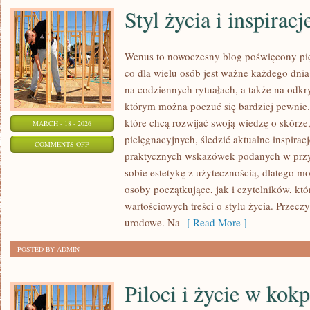
Styl życia i inspiracj
Wenus to nowoczesny blog poświęcony pięk
co dla wielu osób jest ważne każdego dnia:
na codziennych rytuałach, a także na odk
którym można poczuć się bardziej pewnie.
które chcą rozwijać swoją wiedzę o skórz
MARCH - 18 - 2026
pielęgnacyjnych, śledzić aktualne inspiracj
ON
COMMENTS OFF
praktycznych wskazówek podanych w przy
STYL
sobie estetykę z użytecznością, dlatego 
ŻYCIA
osoby początkujące, jak i czytelników, kt
I
wartościowych treści o stylu życia. Przecz
INSPIRACJE
urodowe. Na
[ Read More ]
POSTED BY ADMIN
Piloci i życie w kokp