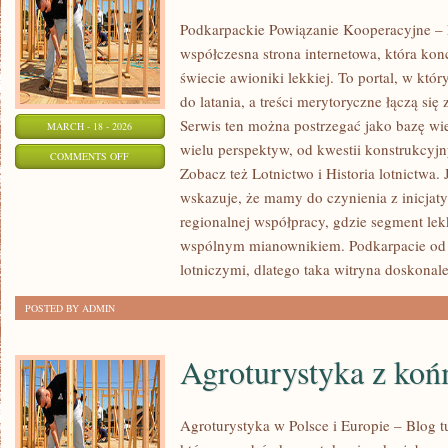
Podkarpackie Powiązanie Kooperacyjne – L
współczesna strona internetowa, która kon
świecie awioniki lekkiej. To portal, w któ
do latania, a treści merytoryczne łączą si
Serwis ten można postrzegać jako bazę wie
MARCH - 18 - 2026
wielu perspektyw, od kwestii konstrukcyj
ON
COMMENTS OFF
Zobacz też Lotnictwo i Historia lotnictwa.
PILOCI
wskazuje, że mamy do czynienia z inicja
I
regionalnej współpracy, gdzie segment lekk
ŻYCIE
wspólnym mianownikiem. Podkarpacie od la
W
lotniczymi, dlatego taka witryna doskonale
KOKPICIE
POSTED BY ADMIN
Agroturystyka z koń
Agroturystyka w Polsce i Europie – Blog t