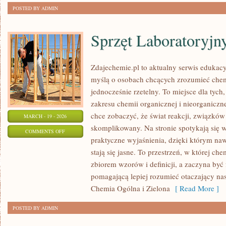
POSTED BY ADMIN
Sprzęt Laboratoryjn
Zdajechemie.pl to aktualny serwis edukacy
myślą o osobach chcących zrozumieć chem
jednocześnie rzetelny. To miejsce dla tych,
zakresu chemii organicznej i nieorganiczne
chce zobaczyć, że świat reakcji, związków
MARCH - 19 - 2026
skomplikowany. Na stronie spotykają się w
ON
COMMENTS OFF
praktyczne wyjaśnienia, dzięki którym naw
SPRZĘT
stają się jasne. To przestrzeń, w której ch
LABORATORYJNY
zbiorem wzorów i definicji, a zaczyna być
pomagającą lepiej rozumieć otaczający nas 
Chemia Ogólna i Zielona
[ Read More ]
POSTED BY ADMIN