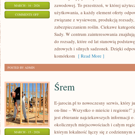
zawodowej. To przestrzeń, w której użyte
MARCH - 16 - 2026
użytkowania, a każdy element oferty odpo
ON
COMMENTS OFF
związane z wysiewem, produkcją rozsady
UPRAWA
zabezpieczaniem roślin. Ciekawe kategori
EKOLOGICZNA
Sady. W centrum zainteresowania znajdują
do rozsady, które od lat stanowią podsta
zdrowych i silnych sadzonek. Dzięki odp
komórkom
[ Read More ]
POSTED BY ADMIN
Śrem
E-jarocin.pl to nowoczesny serwis, który 
on-line – Wszystko o mieście i regionie!” 
jest zbieranie najciekawszych informacji o 
okolicznych miejscowościach i całym regio
którym lokalność łączy się z codziennym s
MARCH - 15 - 2026