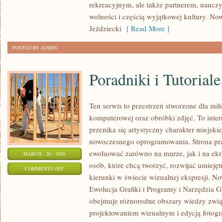
rekreacyjnym, ale także partnerem, naucz
STAJNI
wolności i częścią wyjątkowej kultury. Now
Jeździecki
[ Read More ]
POSTED BY ADMIN
Poradniki i Tutoriale
Ten serwis to przestrzeń stworzone dla miło
komputerowej oraz obróbki zdjęć. To inte
przenika się artystyczny charakter miejski
nowoczesnego oprogramowania. Strona prz
ewoluować zarówno na murze, jak i na ekra
MARCH - 20 - 2026
osób, które chcą tworzyć, rozwijać umieję
ON
COMMENTS OFF
kierunki w świecie wizualnej ekspresji. Now
PORADNIKI
Ewolucja Grafiki i Programy i Narzędzia Gr
I
obejmuje różnorodne obszary wiedzy związa
TUTORIALE
projektowaniem wizualnym i edycją fotogr