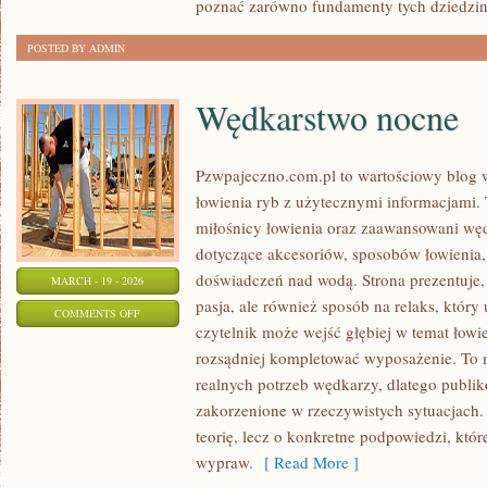
poznać zarówno fundamenty tych dziedzin,
POSTED BY ADMIN
Wędkarstwo nocne
Pzwpajeczno.com.pl to wartościowy blog w
łowienia ryb z użytecznymi informacjami.
miłośnicy łowienia oraz zaawansowani wę
dotyczące akcesoriów, sposobów łowienia,
doświadczeń nad wodą. Strona prezentuje, 
MARCH - 19 - 2026
pasja, ale również sposób na relaks, który
ON
COMMENTS OFF
czytelnik może wejść głębiej w temat łowie
WĘDKARSTWO
rozsądniej kompletować wyposażenie. To
NOCNE
realnych potrzeb wędkarzy, dlatego publik
zakorzenione w rzeczywistych sytuacjach.
teorię, lecz o konkretne podpowiedzi, któr
wypraw.
[ Read More ]