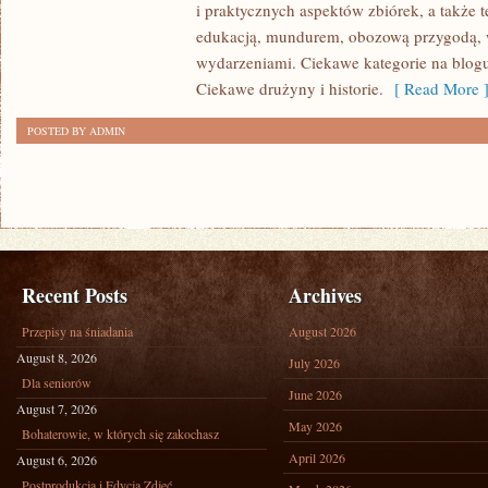
i praktycznych aspektów zbiórek, a także 
I
edukacją, mundurem, obozową przygodą,
BIWAKI
wydarzeniami. Ciekawe kategorie na blogu 
Ciekawe drużyny i historie.
[ Read More 
POSTED BY ADMIN
Recent Posts
Archives
Przepisy na śniadania
August 2026
August 8, 2026
July 2026
Dla seniorów
June 2026
August 7, 2026
May 2026
Bohaterowie, w których się zakochasz
April 2026
August 6, 2026
Postprodukcja i Edycja Zdjęć