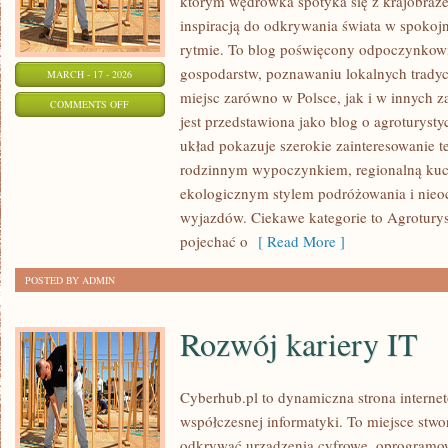
którym wędrówka spotyka się z krajobrazem
inspiracją do odkrywania świata w spokoj
rytmie. To blog poświęcony odpoczynkowi
gospodarstw, poznawaniu lokalnych tradyc
MARCH - 17 - 2026
miejsc zarówno w Polsce, jak i w innych 
ON
COMMENTS OFF
jest przedstawiona jako blog o agroturystyc
AGROTURYSTYKA
układ pokazuje szerokie zainteresowanie 
Z
rodzinnym wypoczynkiem, regionalną kuch
KOŃMI
ekologicznym stylem podróżowania i nieo
wyjazdów. Ciekawe kategorie to Agrotury
pojechać o
[ Read More ]
POSTED BY ADMIN
Rozwój kariery IT
Cyberhub.pl to dynamiczna strona internet
współczesnej informatyki. To miejsce stwo
odkrywać urządzenia cyfrowe, oprogramowa