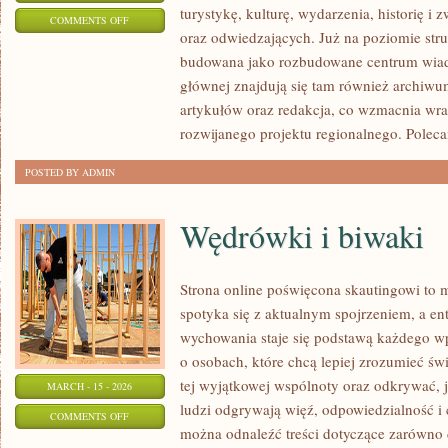
turystykę, kulturę, wydarzenia, historię 
ON
COMMENTS OFF
oraz odwiedzających. Już na poziomie struk
ŚREM
budowana jako rozbudowane centrum wiad
głównej znajdują się tam również archiwum,
artykułów oraz redakcja, co wzmacnia wra
rozwijanego projektu regionalnego. Polec
POSTED BY ADMIN
Wędrówki i biwaki
Strona online poświęcona skautingowi to m
spotyka się z aktualnym spojrzeniem, a en
wychowania staje się podstawą każdego wp
o osobach, które chcą lepiej zrozumieć św
tej wyjątkowej wspólnoty oraz odkrywać, 
MARCH - 15 - 2026
ludzi odgrywają więź, odpowiedzialność i 
ON
COMMENTS OFF
można odnaleźć treści dotyczące zarówno 
WĘDRÓWKI