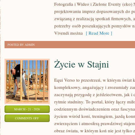
Fotografia i Wideo i Zielone Eventy (eko) 
I
projektowaniu imprez dopasowanych do potr
FINANSE
związaną z realizacją spotkań firmowych, 
potrzeby osób poszukujących pomysłów na
Vivendi można
[ Read More ]
POSTED BY ADMIN
Życie w Stajni
Equi Verso to przestrzeń, w którym świat 
kompleksowy, angażujący i zrozumiały zar
zaczynają przygodę z jeździectwem, jak i d
rytmie stadniny. To portal, który łączy mi
codziennym doświadczeniem oraz fascynac
MARCH - 21 - 2026
życiem wśród koni, treningiem, jazdą konn
ON
COMMENTS OFF
zwierzęciem i atmosferą prawdziwej stajen
ŻYCIE
obraz świata, w którym koń nie jest tylk
W