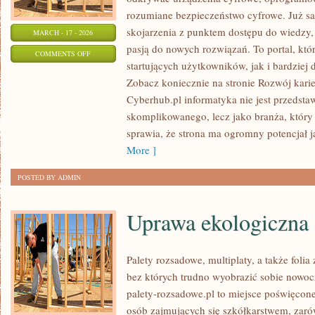
rozumiane bezpieczeństwo cyfrowe. Już s
skojarzenia z punktem dostępu do wiedzy, 
MARCH - 17 - 2026
pasją do nowych rozwiązań. To portal, kt
ON
COMMENTS OFF
startujących użytkowników, jak i bardzie
ROZWÓJ
Zobacz koniecznie na stronie Rozwój kari
KARIERY
Cyberhub.pl informatyka nie jest przedsta
IT
skomplikowanego, lecz jako branża, który
sprawia, że strona ma ogromny potencjał 
More ]
POSTED BY ADMIN
Uprawa ekologiczna
Palety rozsadowe, multiplaty, a także foli
bez których trudno wyobrazić sobie nowoc
palety-rozsadowe.pl to miejsce poświęco
osób zajmujących się szkółkarstwem, zaró