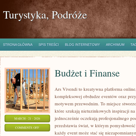
Turystyka, Podróże
STRONA GŁÓWNA
SPIS TREŚCI
BLOG INTERNETOWY
ARCHIWUM
TA
Budżet i Finanse
Ars Vivendi to kreatywna platforma online,
kompleksowej obsłudze eventów oraz prz
motywem przewodnim. To miejsce stworzone 
które szukają nietuzinkowych inspiracji n
jednocześnie oczekują profesjonalnego pode
MARCH - 21 - 2026
przedstawia świat, w którym pomysłowość 
ON
COMMENTS OFF
każdy event może stać się niezapomnian
BUDŻET