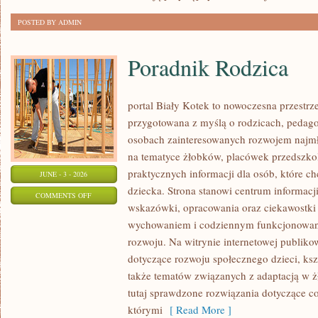
POSTED BY ADMIN
Poradnik Rodzica
portal Biały Kotek to nowoczesna przestrze
przygotowana z myślą o rodzicach, pedago
osobach zainteresowanych rozwojem najmło
na tematyce żłobków, placówek przedszkol
praktycznych informacji dla osób, które c
JUNE - 3 - 2026
dziecka. Strona stanowi centrum informacj
ON
COMMENTS OFF
wskazówki, opracowania oraz ciekawostki 
PORADNIK
wychowaniem i codziennym funkcjonowani
RODZICA
rozwoju. Na witrynie internetowej publiko
dotyczące rozwoju społecznego dzieci, ksz
także tematów związanych z adaptacją w ż
tutaj sprawdzone rozwiązania dotyczące 
którymi
[ Read More ]