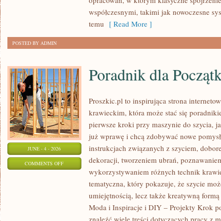
opracowań, w którym klasyczne spojrzenie 
współczesnymi, takimi jak nowoczesne sy
temu
[ Read More ]
POSTED BY ADMIN
Poradnik dla Począt
Proszkic.pl to inspirująca strona internet
krawieckim, która może stać się poradniki
pierwsze kroki przy maszynie do szycia, ja
już wprawę i chcą zdobywać nowe pomysły
instrukcjach związanych z szyciem, dob
JUNE - 4 - 2026
dekoracji, tworzeniem ubrań, poznawaniem
ON
COMMENTS OFF
wykorzystywaniem różnych technik krawie
PORADNIK
tematyczna, który pokazuje, że szycie moż
DLA
umiejętnością, lecz także kreatywną formą
POCZĄTKUJĄCYCH
Moda i Inspiracje i DIY – Projekty Krok 
znaleźć wiele treści dotyczących pracy z m