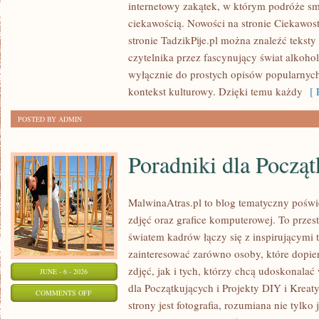
internetowy zakątek, w którym podróże sm
I
ciekawością. Nowości na stronie Ciekawost
ODPOWIEDZIALNE
stronie TadzikPije.pl można znaleźć tekst
SPOŻYWANIE
czytelnika przez fascynujący świat alkoholi
wyłącznie do prostych opisów popularnych
kontekst kulturowy. Dzięki temu każdy
[ R
POSTED BY ADMIN
Poradniki dla Począ
MalwinaAtras.pl to blog tematyczny poświę
zdjęć oraz grafice komputerowej. To przest
światem kadrów łączy się z inspirującymi 
zainteresować zarówno osoby, które dopie
zdjęć, jak i tych, którzy chcą udoskonalać 
JUNE - 6 - 2026
dla Początkujących i Projekty DIY i Krea
ON
COMMENTS OFF
strony jest fotografia, rozumiana nie tyl
PORADNIKI