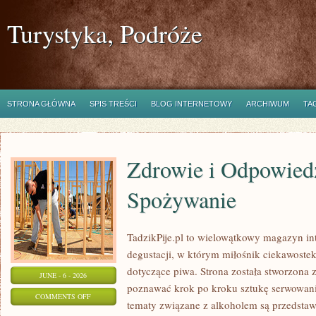
Turystyka, Podróże
STRONA GŁÓWNA
SPIS TREŚCI
BLOG INTERNETOWY
ARCHIWUM
TA
Zdrowie i Odpowied
Spożywanie
TadzikPije.pl to wielowątkowy magazyn in
degustacji, w którym miłośnik ciekawostek
dotyczące piwa. Strona została stworzona 
JUNE - 6 - 2026
poznawać krok po kroku sztukę serwowania
ON
COMMENTS OFF
tematy związane z alkoholem są przedsta
ZDROWIE