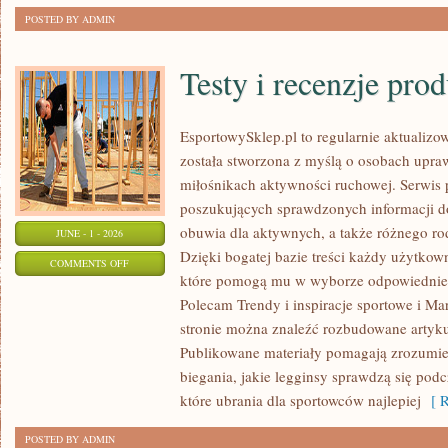
POSTED BY ADMIN
Testy i recenzje pro
EsportowySklep.pl to regularnie aktualizow
została stworzona z myślą o osobach upraw
miłośnikach aktywności ruchowej. Serwis 
poszukujących sprawdzonych informacji d
obuwia dla aktywnych, a także różnego ro
JUNE - 1 - 2026
Dzięki bogatej bazie treści każdy użytkow
ON
COMMENTS OFF
które pomogą mu w wyborze odpowiednie
TESTY
Polecam Trendy i inspiracje sportowe i Mar
I
stronie można znaleźć rozbudowane artyku
RECENZJE
Publikowane materiały pomagają zrozumieć
PRODUKTÓW
biegania, jakie legginsy sprawdzą się pod
które ubrania dla sportowców najlepiej
[ R
POSTED BY ADMIN