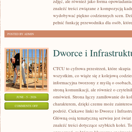
zdjęć, ale również jako forma opowiadania 
DLA
znaleźć treści związane z kompozycją kadru
POCZĄTKUJĄCYCH
wydobywać piękno codziennych scen. Dzi
pełnić funkcję przewodnika dla osób, któr
POSTED BY ADMIN
Dworce i Infrastrukt
CTCU to cyfrowa przestrzeń, które skupia 
wszystkim, co wiąże się z kolejową codzie
informacyjna tworzony z myślą o osobach, 
stroną komunikacji, ale również o czyteln
omówień. Strona łączy zamiłowanie do k
JUNE - 5 - 2026
charakterem, dzięki czemu może zaintere
ON
COMMENTS OFF
podróż. Ciekawe linki to Dworce i Infrastr
DWORCE
Główną osią tematyczną serwisu jest świa
I
znaleźć treści dotyczące szybkich kolei. T
INFRASTRUKTURA