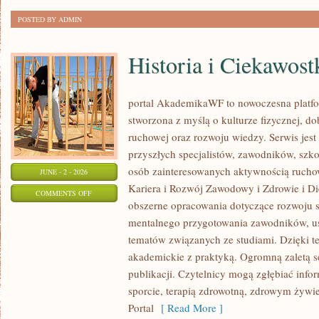
POSTED BY ADMIN
Historia i Ciekawost
portal AkademikaWF to nowoczesna platfor
stworzona z myślą o kulturze fizycznej, d
ruchowej oraz rozwoju wiedzy. Serwis jest 
przyszłych specjalistów, zawodników, szk
osób zainteresowanych aktywnością rucho
JUNE - 2 - 2026
Kariera i Rozwój Zawodowy i Zdrowie i Di
ON
COMMENTS OFF
obszerne opracowania dotyczące rozwoju 
HISTORIA
mentalnego przygotowania zawodników, u
I
tematów związanych ze studiami. Dzięki te
CIEKAWOSTKI
akademickie z praktyką. Ogromną zaletą se
publikacji. Czytelnicy mogą zgłębiać info
sporcie, terapią zdrowotną, zdrowym żywie
Portal
[ Read More ]