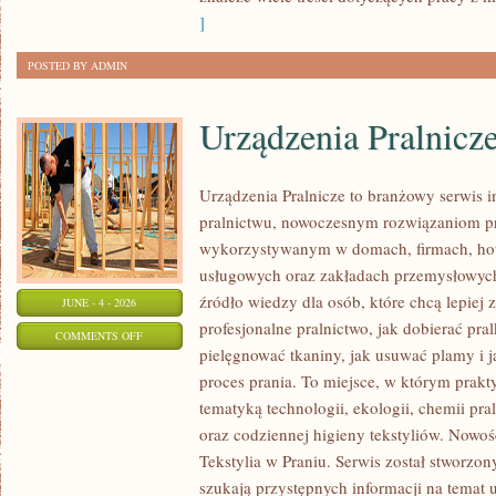
]
POSTED BY ADMIN
Urządzenia Pralnicz
Urządzenia Pralnicze to branżowy serwis 
pralnictwu, nowoczesnym rozwiązaniom pr
wykorzystywanym w domach, firmach, hote
usługowych oraz zakładach przemysłowyc
źródło wiedzy dla osób, które chcą lepiej 
JUNE - 4 - 2026
profesjonalne pralnictwo, jak dobierać pral
ON
COMMENTS OFF
pielęgnować tkaniny, jak usuwać plamy i
URZĄDZENIA
proces prania. To miejsce, w którym prakt
PRALNICZE
tematyką technologii, ekologii, chemii pra
oraz codziennej higieny tekstyliów. Nowo
Tekstylia w Praniu. Serwis został stworzon
szukają przystępnych informacji na temat 