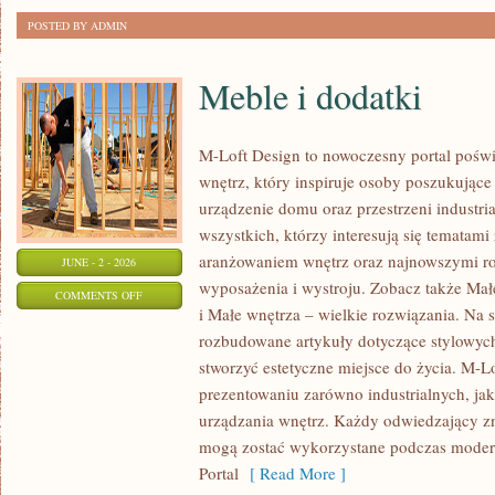
POSTED BY ADMIN
Meble i dodatki
M-Loft Design to nowoczesny portal poświ
wnętrz, który inspiruje osoby poszukując
urządzenie domu oraz przestrzeni industria
wszystkich, którzy interesują się temata
aranżowaniem wnętrz oraz najnowszymi r
JUNE - 2 - 2026
wyposażenia i wystroju. Zobacz także Mał
ON
COMMENTS OFF
i Małe wnętrza – wielkie rozwiązania. Na 
MEBLE
rozbudowane artykuły dotyczące stylowych
I
stworzyć estetyczne miejsce do życia. M-Lo
DODATKI
prezentowaniu zarówno industrialnych, ja
urządzania wnętrz. Każdy odwiedzający znaj
mogą zostać wykorzystane podczas moderni
Portal
[ Read More ]