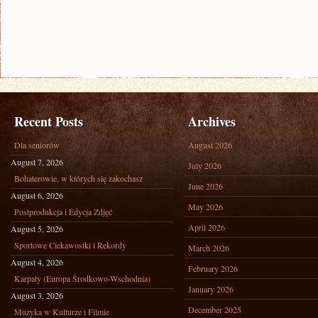
Recent Posts
Archives
Dla seniorów
August 2026
August 7, 2026
July 2026
Bohaterowie, w których się zakochasz
June 2026
August 6, 2026
May 2026
Postprodukcja i Edycja Zdjęć
April 2026
August 5, 2026
Sportowe Ciekawostki i Rekordy
March 2026
August 4, 2026
February 2026
Karpaty (Europa Środkowo-Wschodnia)
January 2026
August 3, 2026
December 2025
Muzyka w Kulturze i Filmie