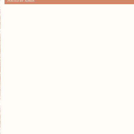
POSTED BY ADMIN
STARY
BLASK:
SZTUKA
RENNOWACJI
MEBLI