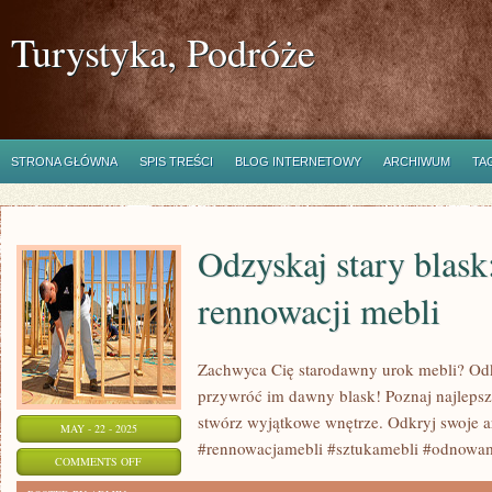
Turystyka, Podróże
STRONA GŁÓWNA
SPIS TREŚCI
BLOG INTERNETOWY
ARCHIWUM
TA
Odzyskaj stary blask
rennowacji mebli
Zachwyca Cię starodawny urok mebli? Odkr
przywróć im dawny blask! Poznaj najlepsze
stwórz wyjątkowe wnętrze. Odkryj swoje ar
MAY - 22 - 2025
#rennowacjamebli #sztukamebli #odnowa
ON
COMMENTS OFF
ODZYSKAJ