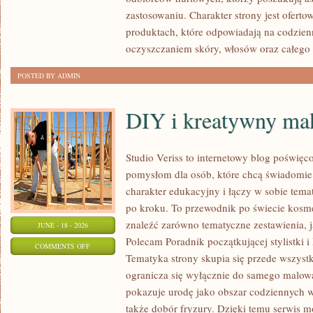
NIEGO
zastosowaniu. Charakter strony jest oferto
produktach, które odpowiadają na codzien
oczyszczaniem skóry, włosów oraz całego 
POSTED BY ADMIN
DIY i kreatywny mak
Studio Veriss to internetowy blog poświęc
pomysłom dla osób, które chcą świadomie
charakter edukacyjny i łączy w sobie tem
po kroku. To przewodnik po świecie kos
znaleźć zarówno tematyczne zestawienia, j
JUNE - 18 - 2026
Polecam Poradnik początkującej stylistki i
ON
COMMENTS OFF
Tematyka strony skupia się przede wszystk
DIY
ogranicza się wyłącznie do samego malowa
I
pokazuje urodę jako obszar codziennych
KREATYWNY
także dobór fryzury. Dzięki temu serwis 