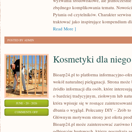
wyzwania środowiskowe, ale jednocześnie 
DOMU
zbędnego komplikowania tematu. Nowości
Pytania od czytelników. Charakter serwis
traktować jako inspirujące kompendium dl
Read More ]
POSTED BY ADMIN
Kosmetyki dla niego
Bioarp24.pl to platforma informacyjno-ofer
wokół naturalnej pielęgnacji. Strona może
źródło informacji dla osób, które interes
o bardziej tradycyjnym, ziołowym lub natu
która wpisuje się w rosnące zainteresowa
JUNE - 20 - 2026
dbania o wygląd. Polecamy DIY – Zrób to 
ON
COMMENTS OFF
Głównym motywem strony jest oferta pro
KOSMETYKI
Bioarp24.pl może zainteresować zarówno k
DLA
odbiorców hurtowych, którzy poszukują a