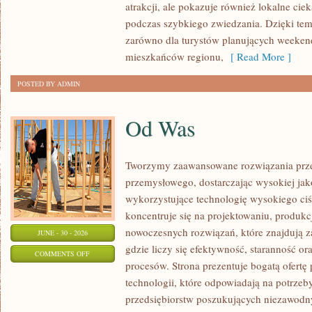
atrakcji, ale pokazuje również lokalne cie
podczas szybkiego zwiedzania. Dzięki te
zarówno dla turystów planujących weekend
mieszkańców regionu,
[ Read More ]
POSTED BY ADMIN
Od Was
Tworzymy zaawansowane rozwiązania prze
przemysłowego, dostarczając wysokiej jak
wykorzystujące technologię wysokiego ciś
koncentruje się na projektowaniu, produkc
nowoczesnych rozwiązań, które znajdują z
JUNE - 30 - 2026
gdzie liczy się efektywność, staranność 
ON
COMMENTS OFF
procesów. Strona prezentuje bogatą ofertę
OD
technologii, które odpowiadają na potrze
WAS
przedsiębiorstw poszukujących niezawodn