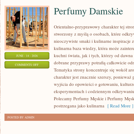
Perfumy Damskie
Orientalno-przyprawowy charakter tej strony
stworzony z myślą o osobach, które odkry
nieoczywiste smaki i kulinarne inspiracje 
kulinarna baza wiedzy, która może zainte
kuchni świata, jak i tych, którzy od dawn
JUNE - 14 - 2026
dobrane przyprawy potrafią całkowicie odm
ON
COMMENTS OFF
Tematyka strony koncentruje się wokół ar
PERFUMY
charakter jest znacznie szerszy, ponieważ
DAMSKIE
wyjścia do opowieści o gotowaniu, kulturz
eksperymentach i codziennym odkrywani
Polecamy Perfumy Męskie i Perfumy Męsk
postrzegana jako kulinarna
[ Read More ]
POSTED BY ADMIN