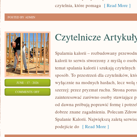
MAKIJAŻ
czytelnia, które pomaga
[ Read More ]
POSTED BY ADMIN
Czytelnicze Artykuł
Spalarnia kalorii – rozbudowany przewodni
kalorii to serwis stworzony z myślą o osob
temat spalania kalorii i szukają czytelnyc
sposób. To przestrzeń dla czytelników, któ
wyłącznie na modnych hasłach, lecz wolą s
JUNE - 17 - 2026
szerzej: przez pryzmat ruchu. Strona poru
ON
COMMENTS OFF
zainteresować zarówno osoby stawiające pie
CZYTELNICZE
od dawna próbują poprawić formę i potrze
ARTYKUŁY
dobrze znane zagadnienia. Polecam Zdrowe
Spalanie Kalorii. Największą zaletą serwis
podejście do
[ Read More ]