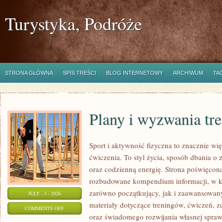
Turystyka, Podróże
STRONA GŁÓWNA
SPIS TREŚCI
BLOG INTERNETOWY
ARCHIWUM
TA
Plany i wyzwania tr
Sport i aktywność fizyczna to znacznie wię
ćwiczenia. To styl życia, sposób dbania o
oraz codzienną energię. Strona poświęcona
rozbudowane kompendium informacji, w k
zarówno początkujący, jak i zaawansowan
JULY - 3 - 2026
materiały dotyczące treningów, ćwiczeń, z
ON
COMMENTS OFF
oraz świadomego rozwijania własnej sprawn
PLANY