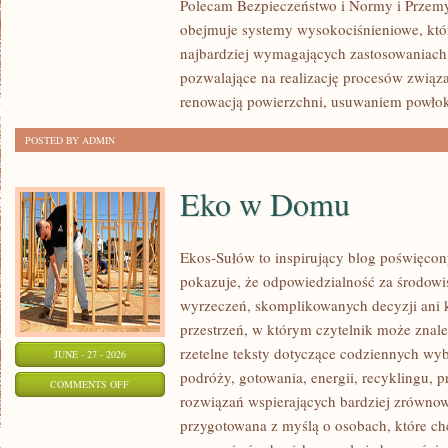
Polecam Bezpieczeństwo i Normy i Przemys
obejmuje systemy wysokociśnieniowe, któ
najbardziej wymagających zastosowaniach
pozwalające na realizację procesów związ
renowacją powierzchni, usuwaniem powło
POSTED BY ADMIN
Eko w Domu
Ekos-Sułów to inspirujący blog poświęcony
pokazuje, że odpowiedzialność za środowi
wyrzeczeń, skomplikowanych decyzji ani 
przestrzeń, w którym czytelnik może znal
rzetelne teksty dotyczące codziennych w
JUNE - 27 - 2026
podróży, gotowania, energii, recyklingu, 
ON
COMMENTS OFF
rozwiązań wspierających bardziej zrównowa
EKO
przygotowana z myślą o osobach, które c
W