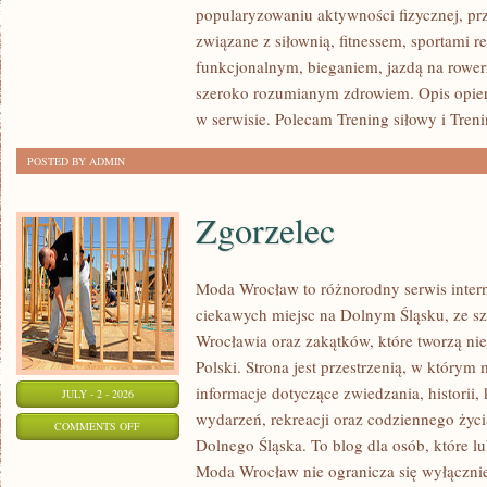
popularyzowaniu aktywności fizycznej, pr
I
związane z siłownią, fitnessem, sportami r
WYZWANIA
funkcjonalnym, bieganiem, jazdą na rowerz
TRENINGOWE
szeroko rozumianym zdrowiem. Opis opier
w serwisie. Polecam Trening siłowy i Treni
POSTED BY ADMIN
Zgorzelec
Moda Wrocław to różnorodny serwis inte
ciekawych miejsc na Dolnym Śląsku, ze 
Wrocławia oraz zakątków, które tworzą ni
Polski. Strona jest przestrzenią, w którym
informacje dotyczące zwiedzania, historii, 
JULY - 2 - 2026
wydarzeń, rekreacji oraz codziennego życi
ON
COMMENTS OFF
Dolnego Śląska. To blog dla osób, które l
ZGORZELEC
Moda Wrocław nie ogranicza się wyłącznie