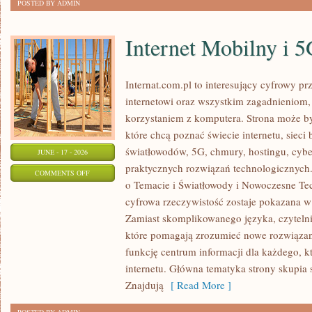
POSTED BY ADMIN
Internet Mobilny i 
Internat.com.pl to interesujący cyfrowy 
internetowi oraz wszystkim zagadnieniom,
korzystaniem z komputera. Strona może b
które chcą poznać świecie internetu, siec
światłowodów, 5G, chmury, hostingu, cyb
JUNE - 17 - 2026
praktycznych rozwiązań technologicznych.
ON
COMMENTS OFF
o Temacie i Światłowody i Nowoczesne Tec
INTERNET
cyfrowa rzeczywistość zostaje pokazana w
MOBILNY
Zamiast skomplikowanego języka, czyteln
I
które pomagają zrozumieć nowe rozwiązani
5G
funkcję centrum informacji dla każdego, k
internetu. Główna tematyka strony skupia 
Znajdują
[ Read More ]