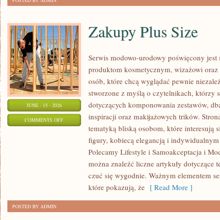
POSTED BY ADMIN
Zakupy Plus Size
Serwis modowo-urodowy poświęcony jest 
produktom kosmetycznym, wizażowi oraz
osób, które chcą wyglądać pewnie niezależ
stworzone z myślą o czytelnikach, którzy 
dotyczących komponowania zestawów, dban
JUNE - 15 - 2026
inspiracji oraz makijażowych trików. Stron
ON
COMMENTS OFF
tematyką bliską osobom, które interesują 
ZAKUPY
figury, kobiecą elegancją i indywidualny
PLUS
Polecamy Lifestyle i Samoakceptacja i Mod
SIZE
można znaleźć liczne artykuły dotyczące te
czuć się wygodnie. Ważnym elementem serw
które pokazują, że
[ Read More ]
POSTED BY ADMIN