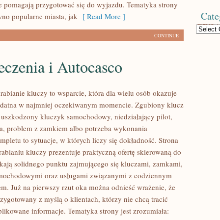
re pomagają przygotować się do wyjazdu. Tematyka strony
Cate
wno popularne miasta, jak
[ Read More ]
Categories
CONTINUE
eczenia i Autocasco
abianie kluczy to wsparcie, która dla wielu osób okazuje
zydatna w najmniej oczekiwanym momencie. Zgubiony klucz
 uszkodzony kluczyk samochodowy, niedziałający pilot,
a, problem z zamkiem albo potrzeba wykonania
pletu to sytuacje, w których liczy się dokładność. Strona
abianiu kluczy prezentuje praktyczną ofertę skierowaną do
ukają solidnego punktu zajmującego się kluczami, zamkami,
mochodowymi oraz usługami związanymi z codziennym
m. Już na pierwszy rzut oka można odnieść wrażenie, że
rzygotowany z myślą o klientach, którzy nie chcą tracić
likowane informacje. Tematyka strony jest zrozumiała: