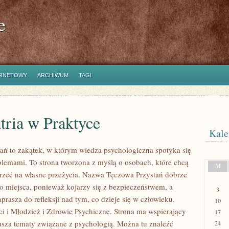
e
ERNETOWY
ARCHIWUM
TAGI
tria w Praktyce
Kale
ań to zakątek, w którym wiedza psychologiczna spotyka się
blemami. To strona tworzona z myślą o osobach, które chcą
M
jrzeć na własne przeżycia. Nazwa Tęczowa Przystań dobrze
go miejsca, ponieważ kojarzy się z bezpieczeństwem, a
3
prasza do refleksji nad tym, co dzieje się w człowieku.
10
i i Młodzież i Zdrowie Psychiczne. Strona ma wspierający
17
rusza tematy związane z psychologią. Można tu znaleźć
24