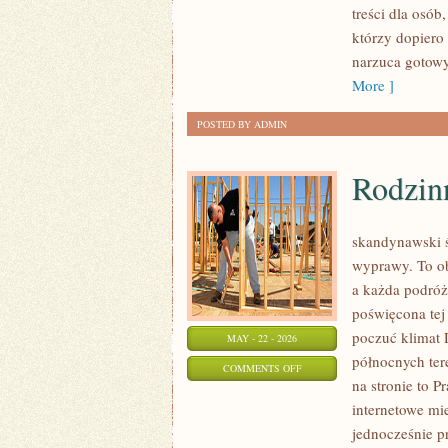
treści dla osób
W
którzy dopiero
PRAKTYCE
narzuca gotowy
More ]
POSTED BY ADMIN
Rodzin
skandynawski św
wyprawy. To ob
a każda podróż
poświęcona tej
poczuć klimat D
MAY - 22 - 2026
północnych ter
ON
COMMENTS OFF
na stronie to P
RODZINNE
internetowe mie
PODRÓŻE
jednocześnie p