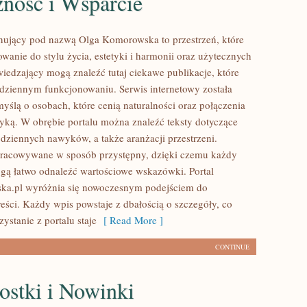
zność i Wsparcie
nujący pod nazwą Olga Komorowska to przestrzeń, które
owanie do stylu życia, estetyki i harmonii oraz użytecznych
wiedzający mogą znaleźć tutaj ciekawe publikacje, które
ziennym funkcjonowaniu. Serwis internetowy została
yślą o osobach, które cenią naturalności oraz połączenia
ktyką. W obrębie portalu można znaleźć teksty dotyczące
odziennych nawyków, a także aranżacji przestrzeni.
pracowywane w sposób przystępny, dzięki czemu każdy
ą łatwo odnaleźć wartościowe wskazówki. Portal
a.pl wyróżnia się nowoczesnym podejściem do
eści. Każdy wpis powstaje z dbałością o szczegóły, co
zystanie z portalu staje
[ Read More ]
CONTINUE
ostki i Nowinki