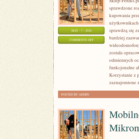
Sklep-Feniks.pl
sprawdzone roz
kupowania prze
użytkownikach 
sprawdzą się z
MAY - 7 - 2026
bardziej zaawa
ON
COMMENTS OFF
wideodomofony 
PRAWA
została opraco
I
odmiennych ocz
REGULACJE
funkcjonalne a
Korzystanie z p
zaznajomione 
POSTED BY ADMIN
Mobiln
Mikrom