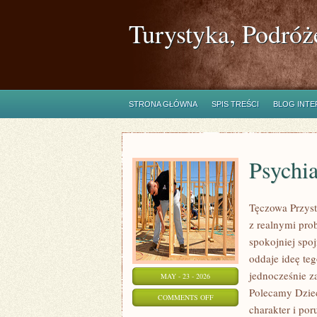
Turystyka, Podróż
STRONA GŁÓWNA
SPIS TREŚCI
BLOG INT
Psychia
Tęczowa Przyst
z realnymi pro
spokojniej spo
oddaje ideę te
jednocześnie za
MAY - 23 - 2026
Polecamy Dziec
ON
COMMENTS OFF
charakter i po
PSYCHIATRIA