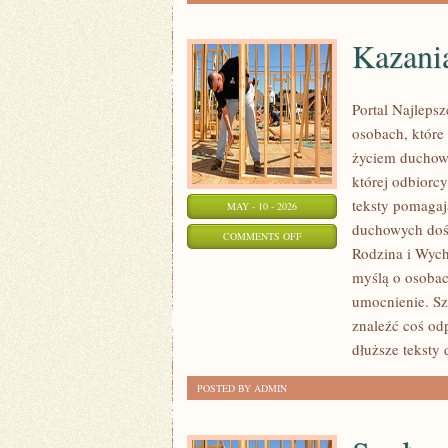
Kazania
Portal Najleps
osobach, które
życiem duchowy
której odbiorc
teksty pomagaj
MAY - 10 - 2026
duchowych dośw
ON
COMMENTS OFF
Rodzina i Wych
KAZANIA
myślą o osobac
I
umocnienie. Sz
REFLEKSJE
znaleźć coś odp
dłuższe teksty
POSTED BY ADMIN