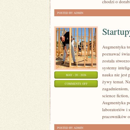
chodzi o dorab
POSTED BY ADMIN
Startup
Augmentyka to 
poznawać świat 
została stworzo
systemy inteli
nauka nie jest 
MAY - 20 - 2026
żywy temat. Na
ON
COMMENTS OFF
zagadnieniom, k
STARTUPY
science fiction
I
Augmentyka pok
INNOWATORZY
laboratoriów i 
pracowników o
POSTED BY ADMIN