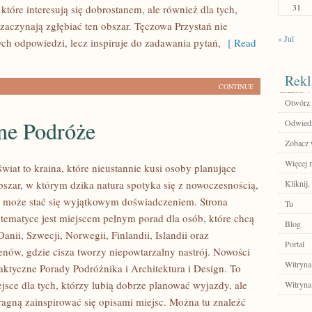
31
, które interesują się dobrostanem, ale również dla tych,
 zaczynają zgłębiać ten obszar. Tęczowa Przystań nie
« Jul
ch odpowiedzi, lecz inspiruje do zadawania pytań,
[ Read
Rekl
CONTINUE
Otwórz 
ne Podróże
Odwiedź 
Zobacz w
Więcej n
iat to kraina, które nieustannie kusi osoby planujące
szar, w którym dzika natura spotyka się z nowoczesnością,
Kliknij,
 może stać się wyjątkowym doświadczeniem. Strona
Tu
 tematyce jest miejscem pełnym porad dla osób, które chcą
Blog
anii, Szwecji, Norwegii, Finlandii, Islandii oraz
Portal
enów, gdzie cisza tworzy niepowtarzalny nastrój. Nowości
Witryna
raktyczne Porady Podróżnika i Architektura i Design. To
jsce dla tych, którzy lubią dobrze planować wyjazdy, ale
Witryna
ragną zainspirować się opisami miejsc. Można tu znaleźć