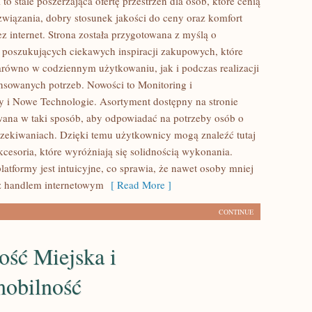
 to stale poszerzająca ofertę przestrzeń dla osób, które cenią
wiązania, dobry stosunek jakości do ceny oraz komfort
z internet. Strona została przygotowana z myślą o
poszukujących ciekawych inspiracji zakupowych, które
arówno w codziennym użytkowaniu, jak i podczas realizacji
nsowanych potrzeb. Nowości to Monitoring i
i Nowe Technologie. Asortyment dostępny na stronie
wana w taki sposób, aby odpowiadać na potrzeby osób o
ekiwaniach. Dzięki temu użytkownicy mogą znaleźć tutaj
kcesoria, które wyróżniają się solidnością wykonania.
latformy jest intuicyjne, co sprawia, że nawet osoby mniej
z handlem internetowym
[ Read More ]
CONTINUE
ość Miejska i
obilność