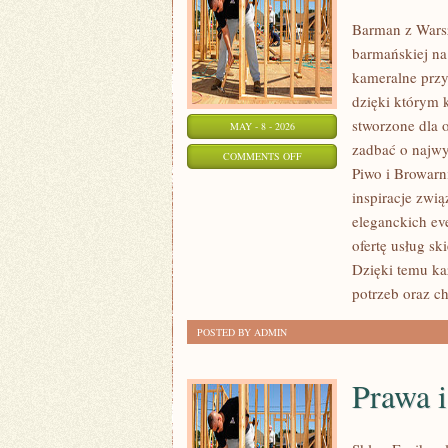
Barman z Warsz
barmańskiej na
kameralne przyj
dzięki którym 
stworzone dla 
MAY - 8 - 2026
zadbać o najw
ON
COMMENTS OFF
Piwo i Browarn
CIEKAWOSTKI
inspiracje zwi
I
eleganckich ev
NOWINKI
ofertę usług s
Dzięki temu k
potrzeb oraz c
POSTED BY ADMIN
Prawa i