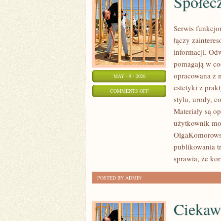
Społec
Serwis funkcjo
łączy zainteres
informacji. Od
pomagają w cod
opracowana z m
MAY - 9 - 2026
estetyki z pra
ON
COMMENTS OFF
stylu, urody, c
SPOŁECZNOŚĆ
Materiały są o
I
użytkownik mog
WSPARCIE
OlgaKomorowsk
publikowania tr
sprawia, że kor
POSTED BY ADMIN
Ciekaw