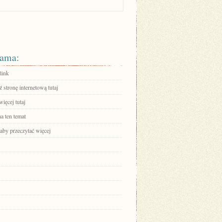
ama:
link
stronę internetową tutaj
ięcej tutaj
a ten temat
 aby przeczytać więcej