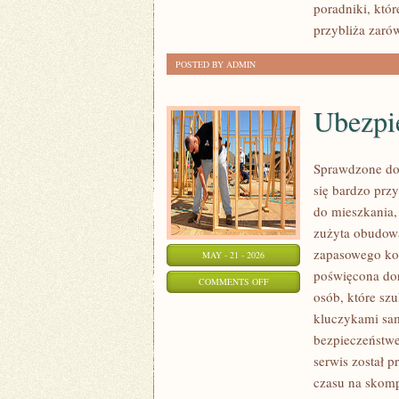
poradniki, któ
przybliża zaró
POSTED BY ADMIN
Ubezpi
Sprawdzone dor
się bardzo pr
do mieszkania,
zużyta obudow
zapasowego kom
MAY - 21 - 2026
poświęcona dor
ON
COMMENTS OFF
osób, które sz
UBEZPIECZENIA
kluczykami sa
I
bezpieczeństwe
AUTOCASCO
serwis został p
czasu na skomp