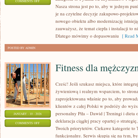
ON
COMMENTS OFF
Nasza strona jest po to, aby w jednym pun
PRZEPISY
je na czytelne decyzje zakupowo-projektowe
I
nowego obiektu albo modernizację istniejąc
NORMY
zauważysz, że temat ciepła i instalacji to n
BUDOWLANE
Dlatego mówimy o dopasowaniu
[ Read M
POSTED BY ADMIN
Fitness dla mężczyz
Cześć! Jeśli szukasz miejsca, które integru
żywieniową i realnym wsparciem, to stron
zaprojektowana właśnie po to, aby prowadz
klientów z całej Polski w podróży do wyżs
personalny Piła – Dawid | Treningi i dieta o
JANUARY - 10 - 2026
deklaracja ciągłej pracy opartej o strategię
ON
COMMENTS OFF
Twoich priorytetów. Ciekawe kategorie to 
FITNESS
funkcjonalny. Serwis skupia się na tym, b