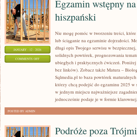
Egzamin wstępny na 
hiszpański
Nie mogę pomóc w tworzeniu treści, które 
lub ściąganie na egzaminie dojrzałości. M
długi opis Twojego serwisu w bezpiecznej, 
JANUARY - 12 - 2026
solidnych powtórek, prognozowania temató
ON
COMMENTS OFF
ubiegłych i praktycznych ćwiczeń. Poniże
EGZAMIN
bez linków). Zobacz także Matura – Biolo
WSTĘPNY
Sqlmedia.pl to baza powtórek maturalnych
NA
którzy chcą podejść do egzaminu 2025 w 
STUDIA
w jednym miejscu najważniejsze zagadnie
–
jednocześnie podaje je w formie klarownej
JĘZYK
POSTED BY ADMIN
HISZPAŃSKI
Podróże poza Trójmi