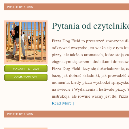
POSTED BY ADMIN
Pytania od czytelni
Pizza Dog Field to przestrzeń stworzone d
odkrywać wszystko, co wiąże się z tym ku
pizzy, ale także o aromatach, które stoją
ciągnącym się serem i dodatkami dopasow
Pizza Dog Field liczy się doświadczenie, c
JANUARY - 13 - 2026
bazę, jak dobrać składniki, jak prowadzić 
ON
COMMENTS OFF
momentu, kiedy pizza wychodzi sprężysta.
PYTANIA
na świecie i Wydarzenia i festiwale pizzy. 
OD
instrukcja, ale równie ważny jest tło. Pizza
CZYTELNIKÓW
Read More ]
POSTED BY ADMIN