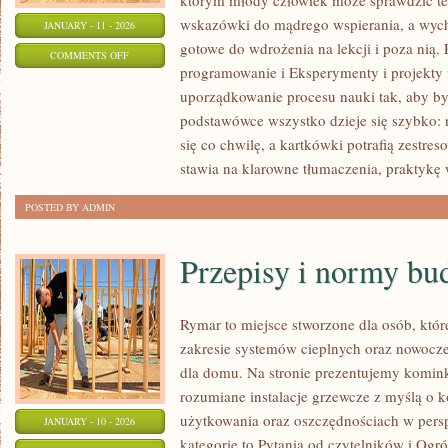
którym młody człowiek może sprawdzić tem
wskazówki do mądrego wspierania, a wych
JANUARY - 11 - 2026
gotowe do wdrożenia na lekcji i poza nią.
ON
COMMENTS OFF
programowanie i Eksperymenty i projekty 
ETYKA
uporządkowanie procesu nauki tak, aby by
podstawówce wszystko dzieje się szybko: 
się co chwilę, a kartkówki potrafią zestres
stawia na klarowne tłumaczenia, praktykę
POSTED BY ADMIN
Przepisy i normy bu
Rymar to miejsce stworzone dla osób, któ
zakresie systemów cieplnych oraz nowoc
dla domu. Na stronie prezentujemy komin
rozumiane instalacje grzewcze z myślą o 
użytkowania oraz oszczędnościach w persp
JANUARY - 10 - 2026
kategorie to Pytania od czytelników i Ogród