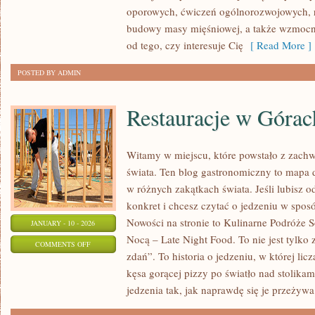
DLA
oporowych, ćwiczeń ogólnorozwojowych, re
MĘŻCZYZN
budowy masy mięśniowej, a także wzmocni
od tego, czy interesuje Cię
[ Read More ]
POSTED BY ADMIN
Restauracje w Górac
Witamy w miejscu, które powstało z zachw
świata. Ten blog gastronomiczny to mapa 
w różnych zakątkach świata. Jeśli lubisz o
konkret i chcesz czytać o jedzeniu w sposób
Nowości na stronie to Kulinarne Podróże S
JANUARY - 10 - 2026
Nocą – Late Night Food. To nie jest tylko 
ON
COMMENTS OFF
zdań”. To historia o jedzeniu, w której lic
RESTAURACJE
kęsa gorącej pizzy po światło nad stolika
W
jedzenia tak, jak naprawdę się je przeżywa
GÓRACH