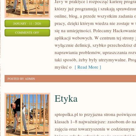
Javy w praktyce i rozpocząć karierę program
którzy już programują i szukają sprawdz
online, blog, a przede wszystkim zadania 
pracy, dzięki którym wiedza nie zostaje w t
JANUARY - 11 - 2026
się na umiejętności. Polecamy Hackowanie
ON
COMMENTS OFF
aplikacji webowych. W centrum tej strony j
WYDAJNOŚĆ
wyłącznie definicji, szybko przechodzisz 
I
naprawiania problemów, upraszczania roz
OPTYMALIZACJA
taki sposób, żeby były utrzymywalne. Prog
KODU
myśleć o
[ Read More ]
POSTED BY ADMIN
Etyka
sptopolka.pl to przyjazna strona poświęco
klasach 1–8 najważniejsze: zasobom do na
zajęcia oraz towarzyszeniu w codziennym u