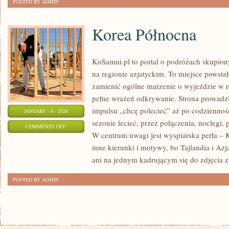
POSTED BY ADMIN
Korea Północna
KoSamui.pl to portal o podróżach skupion
na regionie azjatyckim. To miejsce powsta
zamienić ogólne marzenie o wyjeździe w 
pełne wrażeń odkrywanie. Strona prowadzi
impulsu „chcę polecieć” aż po codzienność
JANUARY - 8 - 2026
sezonie lecieć, przez połączenia, noclegi, 
ON
COMMENTS OFF
W centrum uwagi jest wyspiarska perła – 
KOREA
inne kierunki i motywy, bo Tajlandia i Azj
PÓŁNOCNA
ani na jednym kadrującym się do zdjęcia 
POSTED BY ADMIN