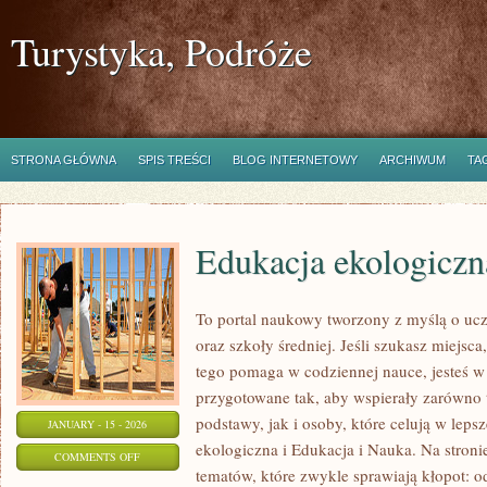
Turystyka, Podróże
STRONA GŁÓWNA
SPIS TREŚCI
BLOG INTERNETOWY
ARCHIWUM
TA
Edukacja ekologiczn
To portal naukowy tworzony z myślą o uc
oraz szkoły średniej. Jeśli szukasz miejsca
tego pomaga w codziennej nauce, jesteś w
przygotowane tak, aby wspierały zarówno 
podstawy, jak i osoby, które celują w lep
JANUARY - 15 - 2026
ekologiczna i Edukacja i Nauka. Na stroni
ON
COMMENTS OFF
tematów, które zwykle sprawiają kłopot: od 
EDUKACJA