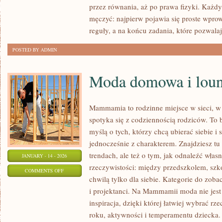
przez równania, aż po prawa fizyki. Każdy 
EKOLOGICZNA
męczyć: najpierw pojawia się proste wpro
reguły, a na końcu zadania, które pozwala
POSTED BY ADMIN
Moda domowa i lou
Mammamia to rodzinne miejsce w sieci, w
spotyka się z codziennością rodziców. To 
myślą o tych, którzy chcą ubierać siebie i
jednocześnie z charakterem. Znajdziesz tu 
trendach, ale też o tym, jak odnaleźć włas
JANUARY - 14 - 2026
rzeczywistości: między przedszkolem, szko
ON
COMMENTS OFF
chwilą tylko dla siebie. Kategorie do zoba
MODA
i projektanci. Na Mammamii moda nie jest
DOMOWA
inspiracja, dzięki której łatwiej wybrać 
I
roku, aktywności i temperamentu dziecka.
LOUNGEWEAR