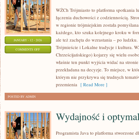
WŻCh Trójmiasto to platforma spotkania lu
łączenia duchowości z codziennością. Stron
w regionie trójmiejskim została pomyślana
każdego, kto szuka kolejnego kroku w form
ale też zachęta do wzrastania – po ludzk
JANUARY - 12 - 2026
Trójmieście i Lokalne tradycje i kultura.
ON
COMMENTS OFF
Chrześcijańskiego) kojarzy się wielu osob
PODRÓŻE
właśnie ten punkt wyjścia widać na stron
POZA
przekładana na decyzje. To miejsce, w kt
TRÓJMIASTO
którym nie przykrywa się trudnych temató
przemienia
[ Read More ]
POSTED BY ADMIN
Wydajność i optymal
Programista Java to platforma stworzone dl