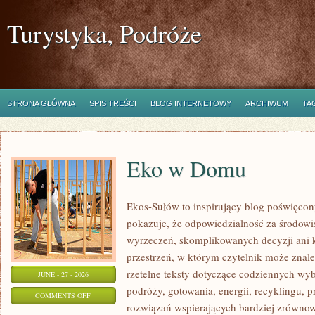
Turystyka, Podróże
STRONA GŁÓWNA
SPIS TREŚCI
BLOG INTERNETOWY
ARCHIWUM
TA
Eko w Domu
Ekos-Sułów to inspirujący blog poświęcony
pokazuje, że odpowiedzialność za środowi
wyrzeczeń, skomplikowanych decyzji ani 
przestrzeń, w którym czytelnik może znal
rzetelne teksty dotyczące codziennych w
JUNE - 27 - 2026
podróży, gotowania, energii, recyklingu, 
ON
COMMENTS OFF
rozwiązań wspierających bardziej zrównowa
EKO