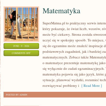
Matematyka
SuperMatma.pl to praktyczny serwis inte
który pokazuje, że świat liczb, wzorów, r
może być ciekawy. Strona została stworzon
uczyć się w spokojny sposób. To miejsce,
się do egzaminu może znaleźć inspiracje 
JUNE - 9 - 2026
podstawowych zagadnień, jak i bardziej 
ON
COMMENTS OFF
matematycznych. Zobacz także Matematyka
MATEMATYKA
o matematyce prezentuje matematykę jako 
się wyłącznie do zadań egzaminacyjnych.
matematyka pojawia się jako język, któr
sytuacje, planować wydatki, rozumieć tech
rozwiązywać problemy i
[ Read More ]
POSTED BY ADMIN