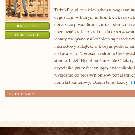
TadzikPije.pl to wielowątkowy magazyn in
degustacji, w którym miłośnik ciekawostek
dotyczące piwa. Strona została stworzona 
JUNE - 6 - 2026
poznawać krok po kroku sztukę serwowania
ON
COMMENTS OFF
tematy związane z alkoholem są przedsta
ZDROWIE
internetowy zakątek, w którym podróże sm
I
ciekawością. Nowości na stronie Ciekawost
ODPOWIEDZIALNE
stronie TadzikPije.pl można znaleźć tekst
SPOŻYWANIE
czytelnika przez fascynujący świat alkoholi
wyłącznie do prostych opisów popularnych
kontekst kulturowy. Dzięki temu każdy
[ R
POSTED BY ADMIN