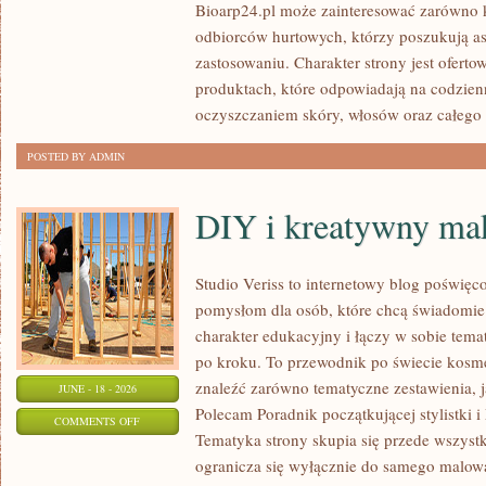
Bioarp24.pl może zainteresować zarówno k
DLA
odbiorców hurtowych, którzy poszukują a
NIEGO
zastosowaniu. Charakter strony jest oferto
produktach, które odpowiadają na codzien
oczyszczaniem skóry, włosów oraz całego 
POSTED BY ADMIN
DIY i kreatywny mak
Studio Veriss to internetowy blog poświęc
pomysłom dla osób, które chcą świadomie
charakter edukacyjny i łączy w sobie tem
po kroku. To przewodnik po świecie kos
znaleźć zarówno tematyczne zestawienia, j
JUNE - 18 - 2026
Polecam Poradnik początkującej stylistki i
ON
COMMENTS OFF
Tematyka strony skupia się przede wszystk
DIY
ogranicza się wyłącznie do samego malowa
I