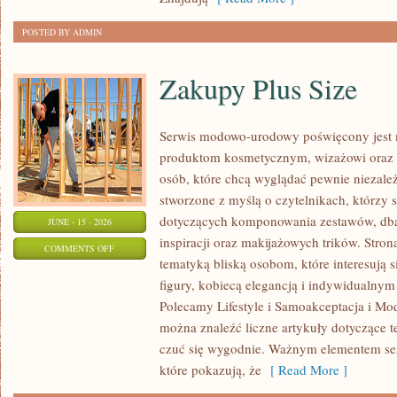
POSTED BY ADMIN
Zakupy Plus Size
Serwis modowo-urodowy poświęcony jest 
produktom kosmetycznym, wizażowi oraz
osób, które chcą wyglądać pewnie niezależ
stworzone z myślą o czytelnikach, którzy 
dotyczących komponowania zestawów, dban
JUNE - 15 - 2026
inspiracji oraz makijażowych trików. Stron
ON
COMMENTS OFF
tematyką bliską osobom, które interesują 
ZAKUPY
figury, kobiecą elegancją i indywidualny
PLUS
Polecamy Lifestyle i Samoakceptacja i Mod
SIZE
można znaleźć liczne artykuły dotyczące te
czuć się wygodnie. Ważnym elementem serw
które pokazują, że
[ Read More ]