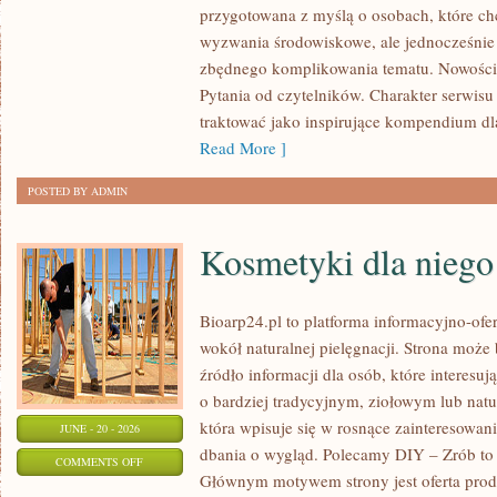
przygotowana z myślą o osobach, które c
W
wyzwania środowiskowe, ale jednocześnie 
DOMU
zbędnego komplikowania tematu. Nowości
Pytania od czytelników. Charakter serwis
traktować jako inspirujące kompendium dl
Read More ]
POSTED BY ADMIN
Kosmetyki dla niego
Bioarp24.pl to platforma informacyjno-ofer
wokół naturalnej pielęgnacji. Strona może
źródło informacji dla osób, które interes
o bardziej tradycyjnym, ziołowym lub natu
która wpisuje się w rosnące zainteresowa
JUNE - 20 - 2026
dbania o wygląd. Polecamy DIY – Zrób to 
ON
COMMENTS OFF
Głównym motywem strony jest oferta pro
KOSMETYKI