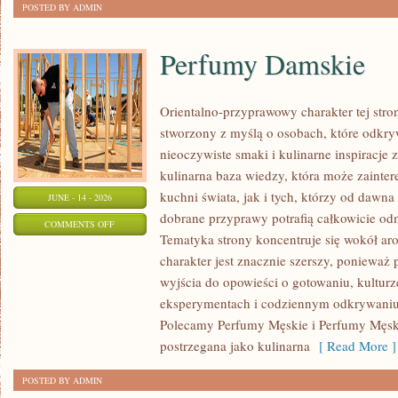
POSTED BY ADMIN
Perfumy Damskie
Orientalno-przyprawowy charakter tej strony
stworzony z myślą o osobach, które odkry
nieoczywiste smaki i kulinarne inspiracje 
kulinarna baza wiedzy, która może zainte
kuchni świata, jak i tych, którzy od dawn
JUNE - 14 - 2026
dobrane przyprawy potrafią całkowicie odm
ON
COMMENTS OFF
Tematyka strony koncentruje się wokół ar
PERFUMY
charakter jest znacznie szerszy, ponieważ
DAMSKIE
wyjścia do opowieści o gotowaniu, kulturz
eksperymentach i codziennym odkrywani
Polecamy Perfumy Męskie i Perfumy Męsk
postrzegana jako kulinarna
[ Read More ]
POSTED BY ADMIN