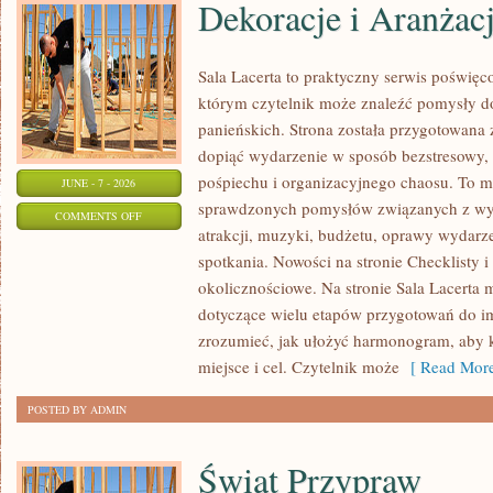
Dekoracje i Aranżac
Sala Lacerta to praktyczny serwis poświę
którym czytelnik może znaleźć pomysły d
panieńskich. Strona została przygotowana 
dopiąć wydarzenie w sposób bezstresowy,
pośpiechu i organizacyjnego chaosu. To mi
JUNE - 7 - 2026
sprawdzonych pomysłów związanych z wyb
ON
COMMENTS OFF
atrakcji, muzyki, budżetu, oprawy wydarze
DEKORACJE
spotkania. Nowości na stronie Checklisty i
I
okolicznościowe. Na stronie Sala Lacerta 
ARANŻACJE
dotyczące wielu etapów przygotowań do i
zrozumieć, jak ułożyć harmonogram, aby 
miejsce i cel. Czytelnik może
[ Read More
POSTED BY ADMIN
Świat Przypraw