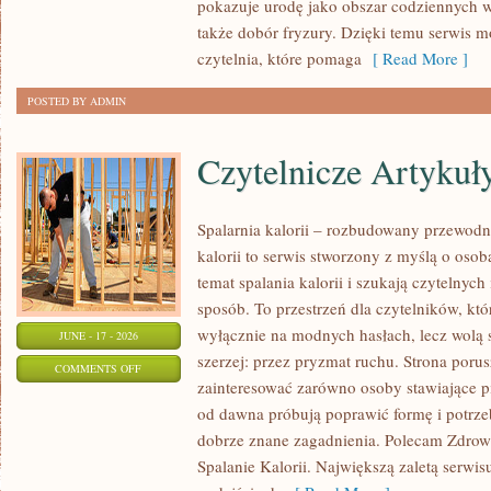
pokazuje urodę jako obszar codziennych
KREATYWNY
także dobór fryzury. Dzięki temu serwis 
MAKIJAŻ
czytelnia, które pomaga
[ Read More ]
POSTED BY ADMIN
Czytelnicze Artykuł
Spalarnia kalorii – rozbudowany przewodni
kalorii to serwis stworzony z myślą o osob
temat spalania kalorii i szukają czytelnyc
sposób. To przestrzeń dla czytelników, któ
wyłącznie na modnych hasłach, lecz wolą s
JUNE - 17 - 2026
szerzej: przez pryzmat ruchu. Strona poru
ON
COMMENTS OFF
zainteresować zarówno osoby stawiające pie
CZYTELNICZE
od dawna próbują poprawić formę i potrze
ARTYKUŁY
dobrze znane zagadnienia. Polecam Zdrowe
Spalanie Kalorii. Największą zaletą serwis