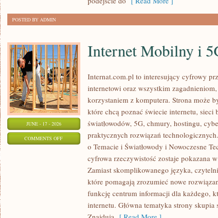
podejście do
[ Read More ]
POSTED BY ADMIN
Internet Mobilny i 
Internat.com.pl to interesujący cyfrowy 
internetowi oraz wszystkim zagadnieniom,
korzystaniem z komputera. Strona może b
które chcą poznać świecie internetu, siec
światłowodów, 5G, chmury, hostingu, cyb
JUNE - 17 - 2026
praktycznych rozwiązań technologicznych.
ON
COMMENTS OFF
o Temacie i Światłowody i Nowoczesne Tec
INTERNET
cyfrowa rzeczywistość zostaje pokazana w
MOBILNY
Zamiast skomplikowanego języka, czyteln
I
które pomagają zrozumieć nowe rozwiązani
5G
funkcję centrum informacji dla każdego, k
internetu. Główna tematyka strony skupia 
Znajdują
[ Read More ]