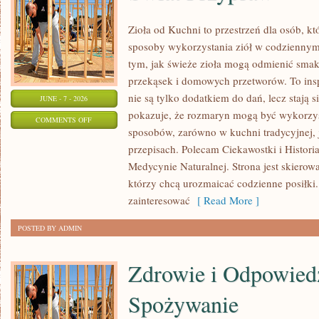
Zioła od Kuchni to przestrzeń dla osób, k
sposoby wykorzystania ziół w codziennym 
tym, jak świeże zioła mogą odmienić smak
przekąsek i domowych przetworów. To insp
nie są tylko dodatkiem do dań, lecz stają
JUNE - 7 - 2026
pokazuje, że rozmaryn mogą być wykorzys
ON
COMMENTS OFF
sposobów, zarówno w kuchni tradycyjnej, 
ŚWIAT
przepisach. Polecam Ciekawostki i Historia
PRZYPRAW
Medycynie Naturalnej. Strona jest skiero
którzy chcą urozmaicać codzienne posiłki
zainteresować
[ Read More ]
POSTED BY ADMIN
Zdrowie i Odpowied
Spożywanie