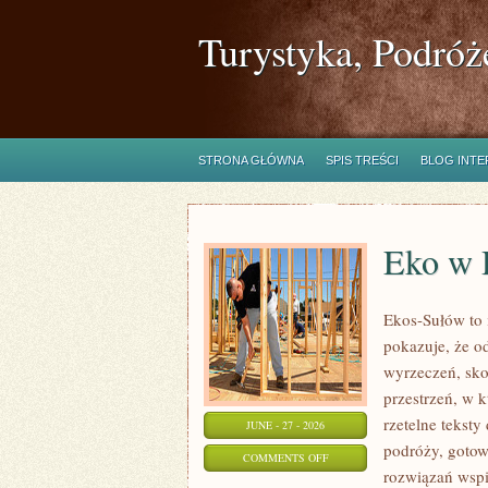
Turystyka, Podróż
STRONA GŁÓWNA
SPIS TREŚCI
BLOG INT
Eko w
Ekos-Sułów to i
pokazuje, że o
wyrzeczeń, sko
przestrzeń, w 
rzetelne tekst
JUNE - 27 - 2026
podróży, gotow
ON
COMMENTS OFF
rozwiązań wspi
EKO