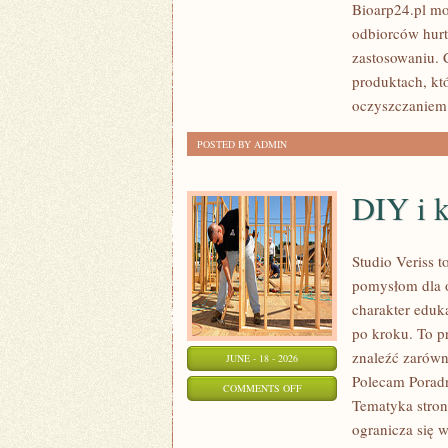
Bioarp24.pl mo
DLA
odbiorców hurt
NIEGO
zastosowaniu. C
produktach, kt
oczyszczaniem 
POSTED BY ADMIN
DIY i 
Studio Veriss 
pomysłom dla o
charakter eduk
po kroku. To 
znaleźć zarówn
JUNE - 18 - 2026
Polecam Poradni
ON
COMMENTS OFF
Tematyka stron
DIY
ogranicza się 
I