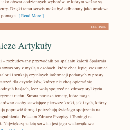
ę jako obszar codziennych wyborów, w którym ważne są
yzury. Dzięki temu serwis może być odbierany jako urodowa
re pomaga
[ Read More ]
CONTINUE
icze Artykuły
rii – rozbudowany przewodnik po spalaniu kalorii Spalarnia
is stworzony z myślą o osobach, które chcą lepiej zrozumieć
kalorii i szukają czytelnych informacji podanych w prosty
strzeń dla czytelników, którzy nie chcą opierać się
odnych hasłach, lecz wolą spojrzeć na zdrowy styl życia
 pryzmat ruchu. Strona porusza tematy, które mogą
arówno osoby stawiające pierwsze kroki, jak i tych, którzy
ją poprawić formę i potrzebują świeżego spojrzenia na
agadnienia. Polecam Zdrowe Przepisy i Treningi na
i. Największą zaletą serwisu jest jego wielowątkowe