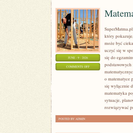
Matema
SuperMatma.pl 
który pokazuje,
może być cieka
uczyć się w sp
się do egzamin
JUNE - 9 - 2026
podstawowych z
ON
COMMENTS OFF
matematycznych
MATEMATYKA
o matematyce p
się wyłącznie 
matematyka poj
sytuacje, plan
rozwiązywać p
POSTED BY ADMIN