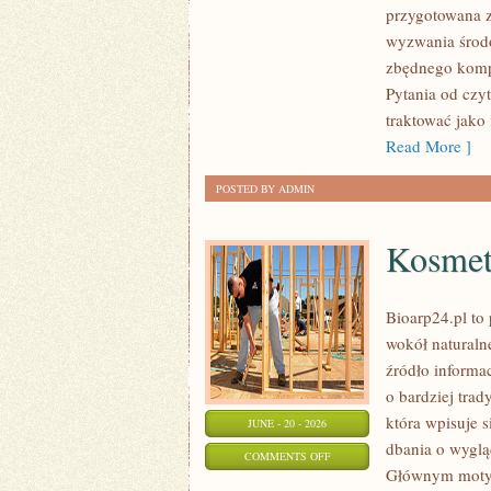
przygotowana z
W
wyzwania środo
DOMU
zbędnego komp
Pytania od czy
traktować jako
Read More ]
POSTED BY ADMIN
Kosmet
Bioarp24.pl to 
wokół naturaln
źródło informa
o bardziej tra
która wpisuje 
JUNE - 20 - 2026
dbania o wyglą
ON
COMMENTS OFF
Głównym motyw
KOSMETYKI