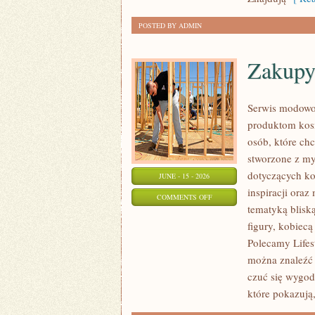
POSTED BY ADMIN
Zakupy
Serwis modowo
produktom kos
osób, które ch
stworzone z my
dotyczących ko
JUNE - 15 - 2026
inspiracji oraz
ON
COMMENTS OFF
tematyką blisk
ZAKUPY
figury, kobiec
PLUS
Polecamy Lifes
SIZE
można znaleźć l
czuć się wygod
które pokazują,