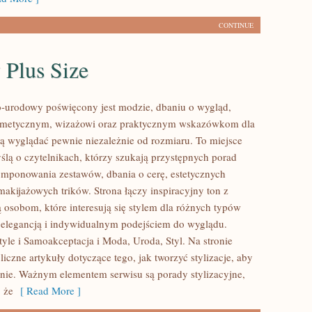
CONTINUE
 Plus Size
-urodowy poświęcony jest modzie, dbaniu o wygląd,
metycznym, wizażowi oraz praktycznym wskazówkom dla
cą wyglądać pewnie niezależnie od rozmiaru. To miejsce
ślą o czytelnikach, którzy szukają przystępnych porad
mponowania zestawów, dbania o cerę, estetycznych
 makijażowych trików. Strona łączy inspiracyjny ton z
ą osobom, które interesują się stylem dla różnych typów
ą elegancją i indywidualnym podejściem do wyglądu.
tyle i Samoakceptacja i Moda, Uroda, Styl. Na stronie
iczne artykuły dotyczące tego, jak tworzyć stylizacje, aby
nie. Ważnym elementem serwisu są porady stylizacyjne,
 że
[ Read More ]