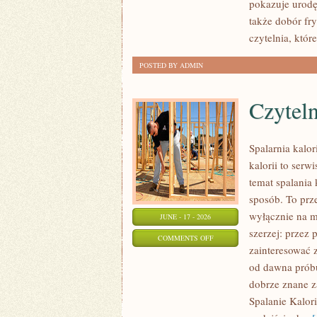
pokazuje urod
KREATYWNY
także dobór fr
MAKIJAŻ
czytelnia, któ
POSTED BY ADMIN
Czyteln
Spalarnia kalo
kalorii to serw
temat spalania 
sposób. To prze
wyłącznie na m
JUNE - 17 - 2026
szerzej: przez
ON
COMMENTS OFF
zainteresować z
CZYTELNICZE
od dawna próbu
ARTYKUŁY
dobrze znane z
Spalanie Kalori