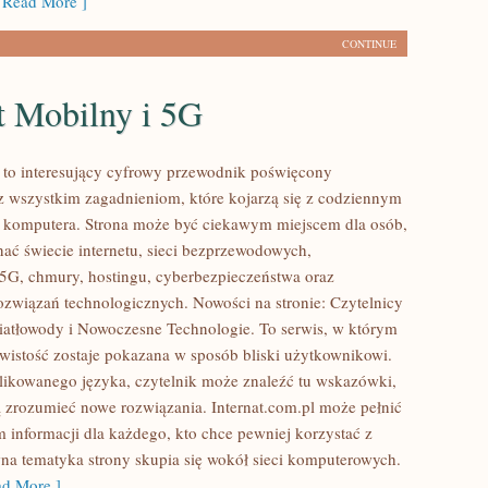
Read More ]
CONTINUE
t Mobilny i 5G
l to interesujący cyfrowy przewodnik poświęcony
az wszystkim zagadnieniom, które kojarzą się z codziennym
 komputera. Strona może być ciekawym miejscem dla osób,
nać świecie internetu, sieci bezprzewodowych,
5G, chmury, hostingu, cyberbezpieczeństwa oraz
ozwiązań technologicznych. Nowości na stronie: Czytelnicy
iatłowody i Nowoczesne Technologie. To serwis, w którym
wistość zostaje pokazana w sposób bliski użytkownikowi.
ikowanego języka, czytelnik może znaleźć tu wskazówki,
 zrozumieć nowe rozwiązania. Internat.com.pl może pełnić
m informacji dla każdego, kto chce pewniej korzystać z
wna tematyka strony skupia się wokół sieci komputerowych.
d More ]