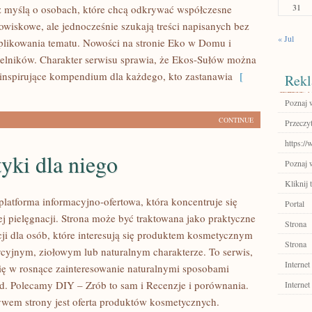
31
 myślą o osobach, które chcą odkrywać współczesne
wiskowe, ale jednocześnie szukają treści napisanych bez
« Jul
likowania tematu. Nowości na stronie Eko w Domu i
telników. Charakter serwisu sprawia, że Ekos-Sułów można
 inspirujące kompendium dla każdego, kto zastanawia
[
Rekl
Poznaj w
CONTINUE
Przeczyt
https:/
yki dla niego
Poznaj 
Kliknij 
platforma informacyjno-ofertowa, która koncentruje się
Portal
ej pielęgnacji. Strona może być traktowana jako praktyczne
Strona
cji dla osób, które interesują się produktem kosmetycznym
Strona
dycyjnym, ziołowym lub naturalnym charakterze. To serwis,
Internet
się w rosnące zainteresowanie naturalnymi sposobami
d. Polecamy DIY – Zrób to sam i Recenzje i porównania.
Internet
em strony jest oferta produktów kosmetycznych.