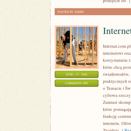
podejście do
[ 
POSTED BY ADMIN
Interne
Internat.com.p
internetowi or
korzystaniem z
które chcą poz
światłowodów, 
JUNE - 17 - 2026
praktycznych r
ON
COMMENTS OFF
o Temacie i Św
INTERNET
cyfrowa rzeczy
MOBILNY
Zamiast skompl
I
które pomagają
5G
funkcję centru
internetu. Głó
Znajdują
[ Rea