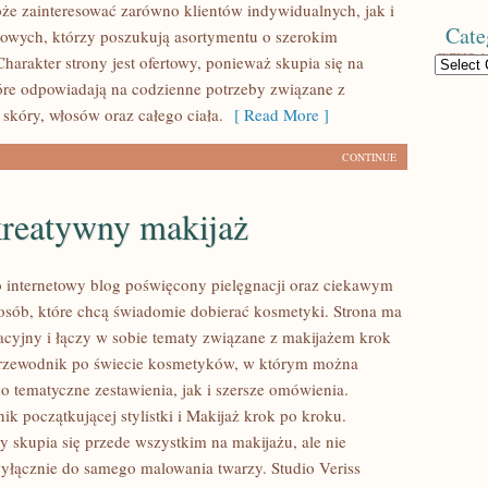
że zainteresować zarówno klientów indywidualnych, jak i
Cate
owych, którzy poszukują asortymentu o szerokim
harakter strony jest ofertowy, ponieważ skupia się na
Categories
óre odpowiadają na codzienne potrzeby związane z
skóry, włosów oraz całego ciała.
[ Read More ]
CONTINUE
kreatywny makijaż
to internetowy blog poświęcony pielęgnacji oraz ciekawym
sób, które chcą świadomie dobierać kosmetyki. Strona ma
acyjny i łączy w sobie tematy związane z makijażem krok
przewodnik po świecie kosmetyków, w którym można
o tematyczne zestawienia, jak i szersze omówienia.
k początkującej stylistki i Makijaż krok po kroku.
y skupia się przede wszystkim na makijażu, ale nie
wyłącznie do samego malowania twarzy. Studio Veriss