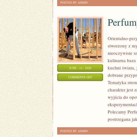
POSTED BY ADMIN
Perfum
Orientalno-przy
stworzony z my
nieoczywiste sm
kulinarna baza
kuchni świata,
JUNE - 14 - 2026
dobrane przypr
ON
COMMENTS OFF
Tematyka stron
PERFUMY
charakter jest
DAMSKIE
wyjścia do opo
eksperymentac
Polecamy Perf
postrzegana ja
POSTED BY ADMIN