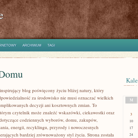
e
ERNETOWY
ARCHIWUM
TAGI
 Domu
Kale
nspirujący blog poświęcony życiu bliżej natury, który
dpowiedzialność za środowisko nie musi oznaczać wielkich
M
mplikowanych decyzji ani kosztownych zmian. To
którym czytelnik może znaleźć wskazówki, ciekawostki oraz
3
y dotyczące codziennych wyborów, domu, zakupów,
10
ania, energii, recyklingu, przyrody i nowoczesnych
17
erających bardziej zrównoważony styl życia. Strona została
24