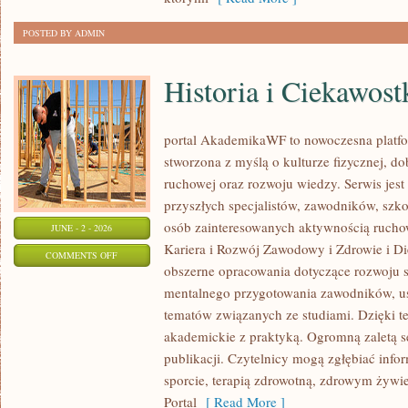
POSTED BY ADMIN
Historia i Ciekawost
portal AkademikaWF to nowoczesna platfor
stworzona z myślą o kulturze fizycznej, d
ruchowej oraz rozwoju wiedzy. Serwis jest 
przyszłych specjalistów, zawodników, szk
osób zainteresowanych aktywnością rucho
JUNE - 2 - 2026
Kariera i Rozwój Zawodowy i Zdrowie i Di
ON
COMMENTS OFF
obszerne opracowania dotyczące rozwoju 
HISTORIA
mentalnego przygotowania zawodników, u
I
tematów związanych ze studiami. Dzięki te
CIEKAWOSTKI
akademickie z praktyką. Ogromną zaletą se
publikacji. Czytelnicy mogą zgłębiać info
sporcie, terapią zdrowotną, zdrowym żywie
Portal
[ Read More ]