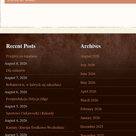
POSTED BY ADMIN
Recent Posts
Archives
Przepisy na śniadania
August 2026
August 8, 2026
July 2026
Dla seniorów
June 2026
August 7, 2026
May 2026
Bohaterowie, w których się zakochasz
April 2026
August 6, 2026
Postprodukcja i Edycja Zdjęć
March 2026
August 5, 2026
February 2026
Sportowe Ciekawostki i Rekordy
January 2026
August 4, 2026
December 2025
Karpaty (Europa Środkowo-Wschodnia)
August 3, 2026
November 2025