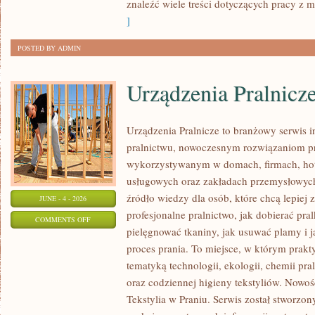
znaleźć wiele treści dotyczących pracy z m
]
POSTED BY ADMIN
Urządzenia Pralnicz
Urządzenia Pralnicze to branżowy serwis 
pralnictwu, nowoczesnym rozwiązaniom pr
wykorzystywanym w domach, firmach, hote
usługowych oraz zakładach przemysłowyc
źródło wiedzy dla osób, które chcą lepiej 
JUNE - 4 - 2026
profesjonalne pralnictwo, jak dobierać pral
ON
COMMENTS OFF
pielęgnować tkaniny, jak usuwać plamy i
URZĄDZENIA
proces prania. To miejsce, w którym prakt
PRALNICZE
tematyką technologii, ekologii, chemii pra
oraz codziennej higieny tekstyliów. Nowo
Tekstylia w Praniu. Serwis został stworzon