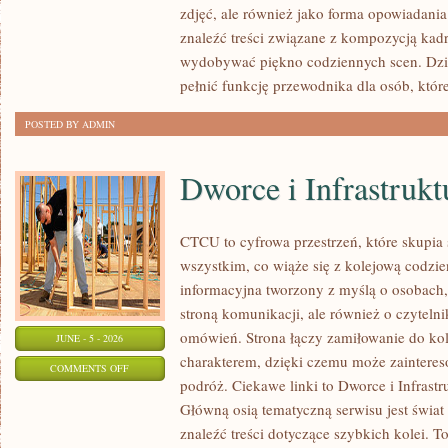
zdjęć, ale również jako forma opowiadania 
DLA
znaleźć treści związane z kompozycją kadru
POCZĄTKUJĄCYCH
wydobywać piękno codziennych scen. Dzi
pełnić funkcję przewodnika dla osób, któr
POSTED BY ADMIN
Dworce i Infrastrukt
CTCU to cyfrowa przestrzeń, które skupia 
wszystkim, co wiąże się z kolejową codzie
informacyjna tworzony z myślą o osobach, 
stroną komunikacji, ale również o czyteln
omówień. Strona łączy zamiłowanie do k
JUNE - 5 - 2026
charakterem, dzięki czemu może zaintere
ON
COMMENTS OFF
podróż. Ciekawe linki to Dworce i Infrastr
DWORCE
Główną osią tematyczną serwisu jest świa
I
znaleźć treści dotyczące szybkich kolei. T
INFRASTRUKTURA