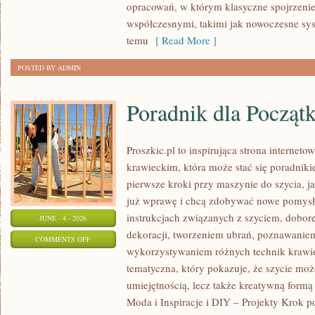
opracowań, w którym klasyczne spojrzenie 
współczesnymi, takimi jak nowoczesne sy
temu
[ Read More ]
POSTED BY ADMIN
Poradnik dla Począt
Proszkic.pl to inspirująca strona internet
krawieckim, która może stać się poradniki
pierwsze kroki przy maszynie do szycia, ja
już wprawę i chcą zdobywać nowe pomysły
instrukcjach związanych z szyciem, dob
JUNE - 4 - 2026
dekoracji, tworzeniem ubrań, poznawaniem
ON
COMMENTS OFF
wykorzystywaniem różnych technik krawie
PORADNIK
tematyczna, który pokazuje, że szycie moż
DLA
umiejętnością, lecz także kreatywną formą
POCZĄTKUJĄCYCH
Moda i Inspiracje i DIY – Projekty Krok 