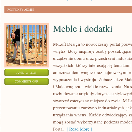
POSTED BY ADMIN
Meble i dodatki
M-Loft Design to nowoczesny portal poświ
wnętrz, który inspiruje osoby poszukując
urządzenie domu oraz przestrzeni industria
wszystkich, którzy interesują się temata
aranżowaniem wnętrz oraz najnowszymi r
JUNE - 2 - 2026
wyposażenia i wystroju. Zobacz także Mał
ON
COMMENTS OFF
i Małe wnętrza – wielkie rozwiązania. Na 
MEBLE
rozbudowane artykuły dotyczące stylowych
I
stworzyć estetyczne miejsce do życia. M-Lo
DODATKI
prezentowaniu zarówno industrialnych, ja
urządzania wnętrz. Każdy odwiedzający znaj
mogą zostać wykorzystane podczas moderni
Portal
[ Read More ]