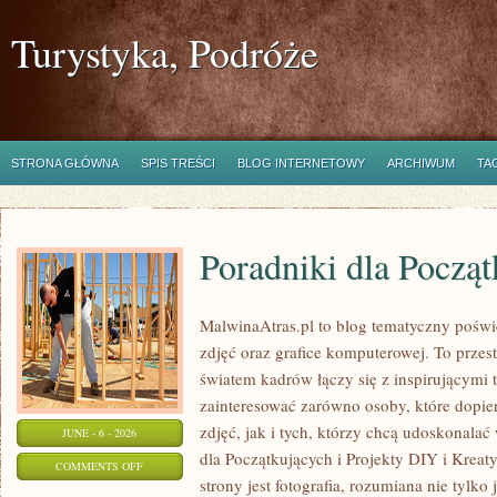
Turystyka, Podróże
STRONA GŁÓWNA
SPIS TREŚCI
BLOG INTERNETOWY
ARCHIWUM
TA
Poradniki dla Począ
MalwinaAtras.pl to blog tematyczny poświę
zdjęć oraz grafice komputerowej. To przest
światem kadrów łączy się z inspirującymi 
zainteresować zarówno osoby, które dopie
zdjęć, jak i tych, którzy chcą udoskonalać 
JUNE - 6 - 2026
dla Początkujących i Projekty DIY i Krea
ON
COMMENTS OFF
strony jest fotografia, rozumiana nie tyl
PORADNIKI