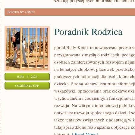
szukają przystępnych informacji na temat 
POSTED BY ADMIN
Poradnik Rodzica
portal Biały Kotek to nowoczesna przestrze
przygotowana z myślą o rodzicach, pedago
osobach zainteresowanych rozwojem najmło
na tematyce żłobków, placówek przedszkol
praktycznych informacji dla osób, które c
JUNE - 3 - 2026
dziecka. Strona stanowi centrum informacj
ON
COMMENTS OFF
wskazówki, opracowania oraz ciekawostki 
PORADNIK
wychowaniem i codziennym funkcjonowani
RODZICA
rozwoju. Na witrynie internetowej publiko
dotyczące rozwoju społecznego dzieci, ksz
także tematów związanych z adaptacją w ż
tutaj sprawdzone rozwiązania dotyczące 
którymi
[ Read More ]