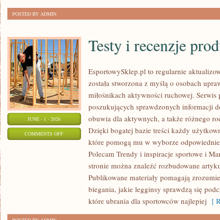
POSTED BY ADMIN
Testy i recenzje pro
EsportowySklep.pl to regularnie aktualizow
została stworzona z myślą o osobach upraw
miłośnikach aktywności ruchowej. Serwis 
poszukujących sprawdzonych informacji d
obuwia dla aktywnych, a także różnego ro
JUNE - 1 - 2026
Dzięki bogatej bazie treści każdy użytkow
ON
COMMENTS OFF
które pomogą mu w wyborze odpowiednie
TESTY
Polecam Trendy i inspiracje sportowe i Mar
I
stronie można znaleźć rozbudowane artyku
RECENZJE
Publikowane materiały pomagają zrozumieć
PRODUKTÓW
biegania, jakie legginsy sprawdzą się pod
które ubrania dla sportowców najlepiej
[ R