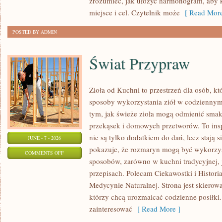
zrozumieć, jak ułożyć harmonogram, aby 
miejsce i cel. Czytelnik może
[ Read More
POSTED BY ADMIN
Świat Przypraw
Zioła od Kuchni to przestrzeń dla osób, k
sposoby wykorzystania ziół w codziennym 
tym, jak świeże zioła mogą odmienić smak
przekąsek i domowych przetworów. To insp
nie są tylko dodatkiem do dań, lecz stają
JUNE - 7 - 2026
pokazuje, że rozmaryn mogą być wykorzys
ON
COMMENTS OFF
sposobów, zarówno w kuchni tradycyjnej, 
ŚWIAT
przepisach. Polecam Ciekawostki i Historia
PRZYPRAW
Medycynie Naturalnej. Strona jest skiero
którzy chcą urozmaicać codzienne posiłki
zainteresować
[ Read More ]