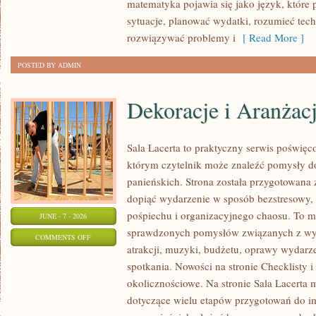
matematyka pojawia się jako język, któr
sytuacje, planować wydatki, rozumieć tech
rozwiązywać problemy i
[ Read More ]
POSTED BY ADMIN
Dekoracje i Aranżac
Sala Lacerta to praktyczny serwis poświę
którym czytelnik może znaleźć pomysły d
panieńskich. Strona została przygotowana 
dopiąć wydarzenie w sposób bezstresowy,
pośpiechu i organizacyjnego chaosu. To mi
JUNE - 7 - 2026
sprawdzonych pomysłów związanych z wyb
ON
COMMENTS OFF
atrakcji, muzyki, budżetu, oprawy wydarze
DEKORACJE
spotkania. Nowości na stronie Checklisty i
I
okolicznościowe. Na stronie Sala Lacerta 
ARANŻACJE
dotyczące wielu etapów przygotowań do i