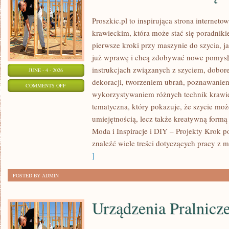
Proszkic.pl to inspirująca strona internet
krawieckim, która może stać się poradniki
pierwsze kroki przy maszynie do szycia, ja
już wprawę i chcą zdobywać nowe pomysły
instrukcjach związanych z szyciem, dob
JUNE - 4 - 2026
dekoracji, tworzeniem ubrań, poznawaniem
ON
COMMENTS OFF
wykorzystywaniem różnych technik krawie
PORADNIK
tematyczna, który pokazuje, że szycie moż
DLA
umiejętnością, lecz także kreatywną formą
POCZĄTKUJĄCYCH
Moda i Inspiracje i DIY – Projekty Krok 
znaleźć wiele treści dotyczących pracy z m
]
POSTED BY ADMIN
Urządzenia Pralnicz