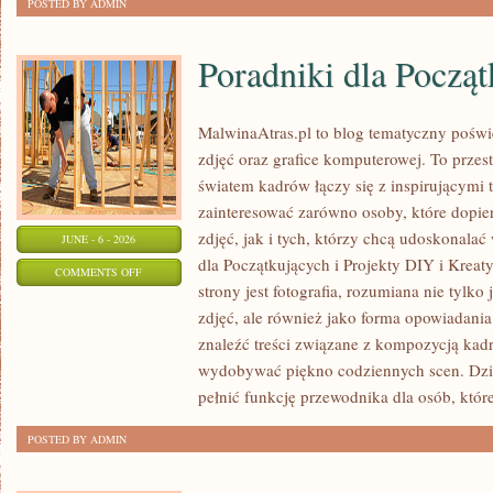
POSTED BY ADMIN
Poradniki dla Począ
MalwinaAtras.pl to blog tematyczny poświę
zdjęć oraz grafice komputerowej. To przest
światem kadrów łączy się z inspirującymi 
zainteresować zarówno osoby, które dopie
zdjęć, jak i tych, którzy chcą udoskonalać 
JUNE - 6 - 2026
dla Początkujących i Projekty DIY i Krea
ON
COMMENTS OFF
strony jest fotografia, rozumiana nie tyl
PORADNIKI
zdjęć, ale również jako forma opowiadania 
DLA
znaleźć treści związane z kompozycją kadru
POCZĄTKUJĄCYCH
wydobywać piękno codziennych scen. Dzi
pełnić funkcję przewodnika dla osób, któr
POSTED BY ADMIN