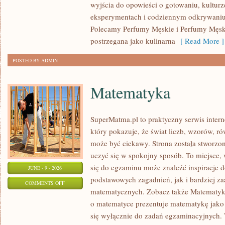
wyjścia do opowieści o gotowaniu, kulturz
eksperymentach i codziennym odkrywani
Polecamy Perfumy Męskie i Perfumy Męsk
postrzegana jako kulinarna
[ Read More ]
POSTED BY ADMIN
Matematyka
SuperMatma.pl to praktyczny serwis inte
który pokazuje, że świat liczb, wzorów, r
może być ciekawy. Strona została stworzon
uczyć się w spokojny sposób. To miejsce,
się do egzaminu może znaleźć inspiracje 
JUNE - 9 - 2026
podstawowych zagadnień, jak i bardziej 
ON
COMMENTS OFF
matematycznych. Zobacz także Matematyka
MATEMATYKA
o matematyce prezentuje matematykę jako 
się wyłącznie do zadań egzaminacyjnych.