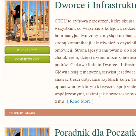
Dworce i Infrastrukt
CTCU to cyfrowa przestrzeń, które skupia 
wszystkim, co wiąże się z kolejową codzie
informacyjna tworzony z myślą o osobach, 
stroną komunikacji, ale również o czyteln
omówień. Strona łączy zamiłowanie do k
JUNE - 5 - 2026
charakterem, dzięki czemu może zaintere
ON
COMMENTS OFF
podróż. Ciekawe linki to Dworce i Infrastr
DWORCE
Główną osią tematyczną serwisu jest świa
I
znaleźć treści dotyczące szybkich kolei. T
INFRASTRUKTURA
opracowań, w którym klasyczne spojrzenie 
współczesnymi, takimi jak nowoczesne sy
temu
[ Read More ]
POSTED BY ADMIN
Poradnik dla Począt