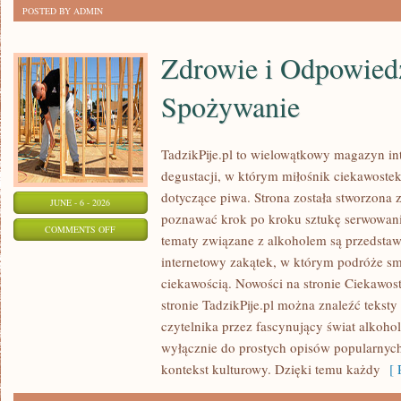
POSTED BY ADMIN
Zdrowie i Odpowied
Spożywanie
TadzikPije.pl to wielowątkowy magazyn in
degustacji, w którym miłośnik ciekawostek
dotyczące piwa. Strona została stworzona 
JUNE - 6 - 2026
poznawać krok po kroku sztukę serwowania
ON
COMMENTS OFF
tematy związane z alkoholem są przedsta
ZDROWIE
internetowy zakątek, w którym podróże sm
I
ciekawością. Nowości na stronie Ciekawost
ODPOWIEDZIALNE
stronie TadzikPije.pl można znaleźć tekst
SPOŻYWANIE
czytelnika przez fascynujący świat alkoholi
wyłącznie do prostych opisów popularnych
kontekst kulturowy. Dzięki temu każdy
[ R