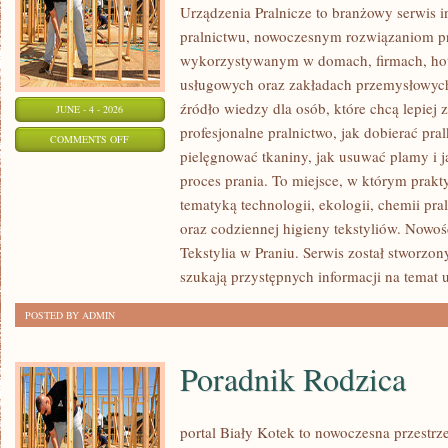
Urządzenia Pralnicze to branżowy serwis 
pralnictwu, nowoczesnym rozwiązaniom pr
wykorzystywanym w domach, firmach, hote
usługowych oraz zakładach przemysłowyc
źródło wiedzy dla osób, które chcą lepiej 
JUNE - 4 - 2026
profesjonalne pralnictwo, jak dobierać pral
ON
COMMENTS OFF
pielęgnować tkaniny, jak usuwać plamy i
URZĄDZENIA
proces prania. To miejsce, w którym prakt
PRALNICZE
tematyką technologii, ekologii, chemii pra
oraz codziennej higieny tekstyliów. Nowo
Tekstylia w Praniu. Serwis został stworzon
szukają przystępnych informacji na temat 
POSTED BY ADMIN
Poradnik Rodzica
portal Biały Kotek to nowoczesna przestrze