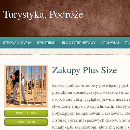
Turystyka, Podróże
STRONA GŁÓWNA
SPIS TREŚCI
BLOG INTERNETOWY
ARCHIWUM
TA
Zakupy Plus Size
Serwis modowo-urodowy poświęcony jest 
produktom kosmetycznym, wizażowi oraz
osób, które chcą wyglądać pewnie niezależ
stworzone z myślą o czytelnikach, którzy 
dotyczących komponowania zestawów, dban
JUNE - 15 - 2026
inspiracji oraz makijażowych trików. Stron
ON
COMMENTS OFF
tematyką bliską osobom, które interesują 
ZAKUPY