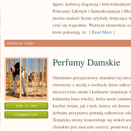
figury, kobiecą elegancją i indywidualny
PLUS
Polecamy Lifestyle i Samoakceptacja i Mod
SIZE
można znaleźć liczne artykuły dotyczące te
czuć się wygodnie. Ważnym elementem serw
które pokazują, że
[ Read More ]
POSTED BY ADMIN
Perfumy Damskie
Orientalno-przyprawowy charakter tej strony
stworzony z myślą o osobach, które odkry
nieoczywiste smaki i kulinarne inspiracje 
kulinarna baza wiedzy, która może zainte
kuchni świata, jak i tych, którzy od dawn
JUNE - 14 - 2026
dobrane przyprawy potrafią całkowicie odm
ON
COMMENTS OFF
Tematyka strony koncentruje się wokół ar
PERFUMY
charakter jest znacznie szerszy, ponieważ
DAMSKIE