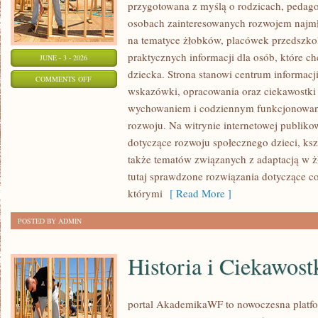
przygotowana z myślą o rodzicach, pedago
osobach zainteresowanych rozwojem najmło
na tematyce żłobków, placówek przedszkol
praktycznych informacji dla osób, które c
JUNE - 3 - 2026
dziecka. Strona stanowi centrum informacj
ON
COMMENTS OFF
wskazówki, opracowania oraz ciekawostki 
PORADNIK
wychowaniem i codziennym funkcjonowani
RODZICA
rozwoju. Na witrynie internetowej publiko
dotyczące rozwoju społecznego dzieci, ksz
także tematów związanych z adaptacją w ż
tutaj sprawdzone rozwiązania dotyczące 
którymi
[ Read More ]
POSTED BY ADMIN
Historia i Ciekawost
portal AkademikaWF to nowoczesna platfor