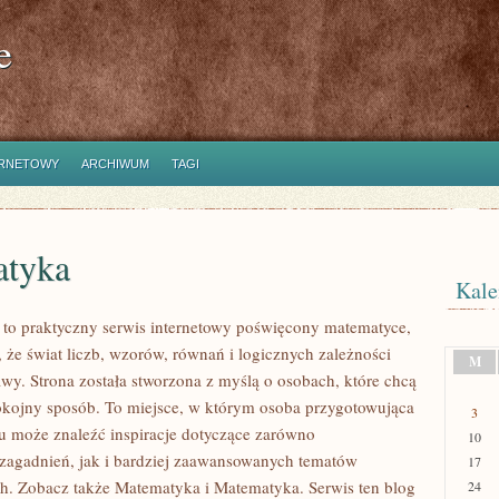
e
ERNETOWY
ARCHIWUM
TAGI
tyka
Kale
to praktyczny serwis internetowy poświęcony matematyce,
 że świat liczb, wzorów, równań i logicznych zależności
M
wy. Strona została stworzona z myślą o osobach, które chcą
okojny sposób. To miejsce, w którym osoba przygotowująca
3
u może znaleźć inspiracje dotyczące zarówno
10
agadnień, jak i bardziej zaawansowanych tematów
17
. Zobacz także Matematyka i Matematyka. Serwis ten blog
24