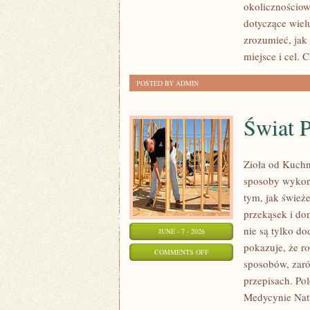
okolicznościow
ARANŻACJE
dotyczące wiel
zrozumieć, jak
miejsce i cel. 
POSTED BY ADMIN
Świat 
Zioła od Kuchn
sposoby wykorz
tym, jak śwież
przekąsek i do
nie są tylko d
JUNE - 7 - 2026
pokazuje, że r
ON
COMMENTS OFF
sposobów, zaró
ŚWIAT
przepisach. Pol
PRZYPRAW
Medycynie Natu