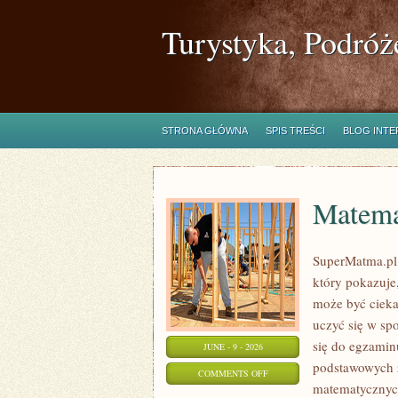
Turystyka, Podróż
STRONA GŁÓWNA
SPIS TREŚCI
BLOG INT
Matema
SuperMatma.pl 
który pokazuje,
może być cieka
uczyć się w sp
się do egzamin
JUNE - 9 - 2026
podstawowych z
ON
COMMENTS OFF
matematycznych
MATEMATYKA