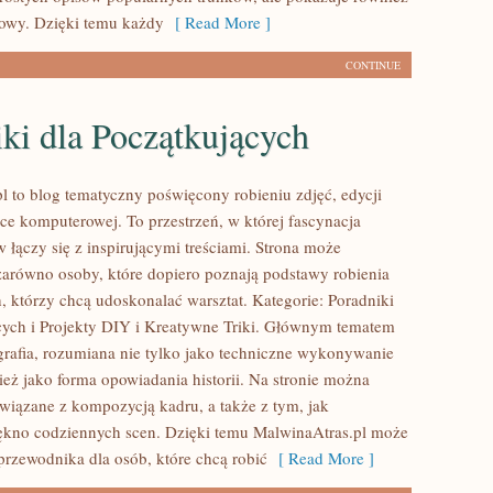
rowy. Dzięki temu każdy
[ Read More ]
CONTINUE
ki dla Początkujących
l to blog tematyczny poświęcony robieniu zdjęć, edycji
ice komputerowej. To przestrzeń, w której fascynacja
 łączy się z inspirującymi treściami. Strona może
zarówno osoby, które dopiero poznają podstawy robienia
ch, którzy chcą udoskonalać warsztat. Kategorie: Poradniki
cych i Projekty DIY i Kreatywne Triki. Głównym tematem
ografia, rozumiana nie tylko jako techniczne wykonywanie
ież jako forma opowiadania historii. Na stronie można
związane z kompozycją kadru, a także z tym, jak
kno codziennych scen. Dzięki temu MalwinaAtras.pl może
przewodnika dla osób, które chcą robić
[ Read More ]