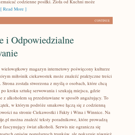
ozmaicać codzienne posiłki. Zioła od Kuchni może
 Read More ]
CONTINUE
e i Odpowiedzialne
anie
to wielowątkowy magazyn internetowy poświęcony kulturze
którym miłośnik ciekawostek może znaleźć praktyczne treści
. Strona została stworzona z myślą o osobach, które chcą
po kroku sztukę serwowania i szukają miejsca, gdzie
e z alkoholem są przedstawiane w sposób angażujący. To
kątek, w którym podróże smakowe łączą się z codzienną
owości na stronie Ciekawostki i Fakty i Wina i Winnice. Na
Pije.pl można znaleźć teksty poradnikowe, które prowadzą
z fascynujący świat alkoholi. Serwis nie ogranicza się
rostych opisów popularnych trunków, ale pokazuje również