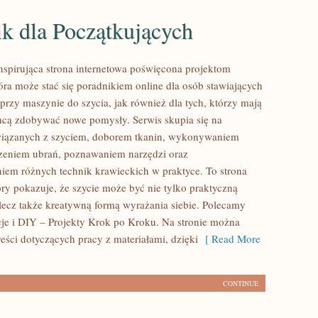
k dla Początkujących
inspirująca strona internetowa poświęcona projektom
óra może stać się poradnikiem online dla osób stawiających
przy maszynie do szycia, jak również dla tych, którzy mają
hcą zdobywać nowe pomysły. Serwis skupia się na
związanych z szyciem, doborem tkanin, wykonywaniem
rzeniem ubrań, poznawaniem narzędzi oraz
em różnych technik krawieckich w praktyce. To strona
óry pokazuje, że szycie może być nie tylko praktyczną
 lecz także kreatywną formą wyrażania siebie. Polecamy
cje i DIY – Projekty Krok po Kroku. Na stronie można
reści dotyczących pracy z materiałami, dzięki
[ Read More
CONTINUE