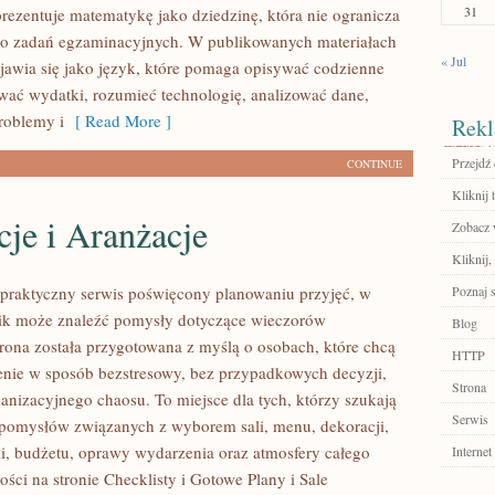
31
rezentuje matematykę jako dziedzinę, która nie ogranicza
do zadań egzaminacyjnych. W publikowanych materiałach
« Jul
awia się jako język, które pomaga opisywać codzienne
ować wydatki, rozumieć technologię, analizować dane,
roblemy i
[ Read More ]
Rekl
Przejdź
CONTINUE
Kliknij t
je i Aranżacje
Zobacz w
Kliknij,
o praktyczny serwis poświęcony planowaniu przyjęć, w
Poznaj 
nik może znaleźć pomysły dotyczące wieczorów
Blog
trona została przygotowana z myślą o osobach, które chcą
HTTP
nie w sposób bezstresowy, bez przypadkowych decyzji,
Strona
ganizacyjnego chaosu. To miejsce dla tych, którzy szukają
Serwis
pomysłów związanych z wyborem sali, menu, dekoracji,
ki, budżetu, oprawy wydarzenia oraz atmosfery całego
Internet
ści na stronie Checklisty i Gotowe Plany i Sale