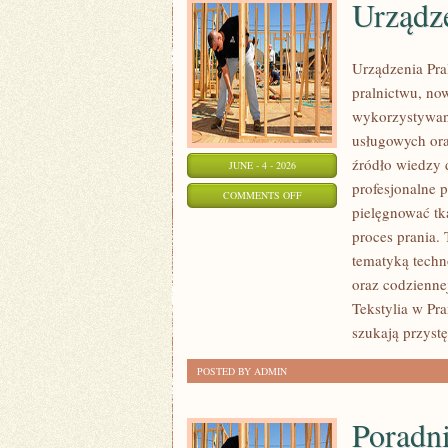
Urządze
Urządzenia Pra
pralnictwu, no
wykorzystywany
usługowych or
źródło wiedzy d
JUNE - 4 - 2026
profesjonalne p
ON
COMMENTS OFF
pielęgnować tk
URZĄDZENIA
proces prania. 
PRALNICZE
tematyką techno
oraz codzienne
Tekstylia w Pra
szukają przyst
POSTED BY ADMIN
Poradn