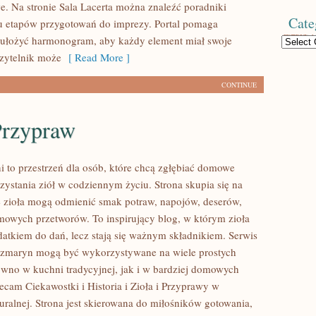
e. Na stronie Sala Lacerta można znaleźć poradniki
Cate
u etapów przygotowań do imprezy. Portal pomaga
 ułożyć harmonogram, aby każdy element miał swoje
Categories
Czytelnik może
[ Read More ]
CONTINUE
Przypraw
i to przestrzeń dla osób, które chcą zgłębiać domowe
ystania ziół w codziennym życiu. Strona skupia się na
e zioła mogą odmienić smak potraw, napojów, deserów,
mowych przetworów. To inspirujący blog, w którym zioła
odatkiem do dań, lecz stają się ważnym składnikiem. Serwis
ozmaryn mogą być wykorzystywane na wiele prostych
wno w kuchni tradycyjnej, jak i w bardziej domowych
ecam Ciekawostki i Historia i Zioła i Przyprawy w
ralnej. Strona jest skierowana do miłośników gotowania,