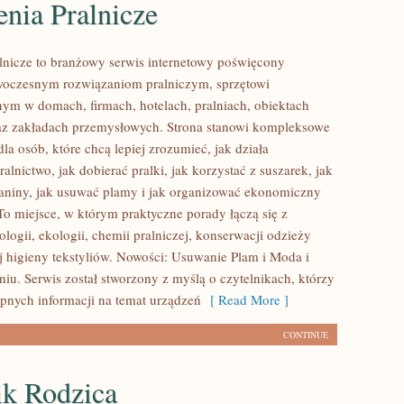
nia Pralnicze
lnicze to branżowy serwis internetowy poświęcony
woczesnym rozwiązaniom pralniczym, sprzętowi
m w domach, firmach, hotelach, pralniach, obiektach
az zakładach przemysłowych. Strona stanowi kompleksowe
la osób, które chcą lepiej zrozumieć, jak działa
ralnictwo, jak dobierać pralki, jak korzystać z suszarek, jak
aniny, jak usuwać plamy i jak organizować ekonomiczny
To miejsce, w którym praktyczne porady łączą się z
logii, ekologii, chemii pralniczej, konserwacji odzieży
j higieny tekstyliów. Nowości: Usuwanie Plam i Moda i
niu. Serwis został stworzony z myślą o czytelnikach, którzy
ępnych informacji na temat urządzeń
[ Read More ]
CONTINUE
ik Rodzica