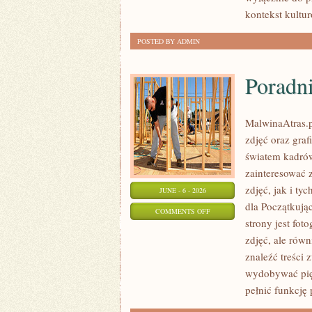
kontekst kultu
POSTED BY ADMIN
Poradni
MalwinaAtras.p
zdjęć oraz graf
światem kadrów
zainteresować 
zdjęć, jak i ty
JUNE - 6 - 2026
dla Początkują
ON
COMMENTS OFF
strony jest fot
PORADNIKI
zdjęć, ale równ
DLA
znaleźć treści 
POCZĄTKUJĄCYCH
wydobywać pię
pełnić funkcję 