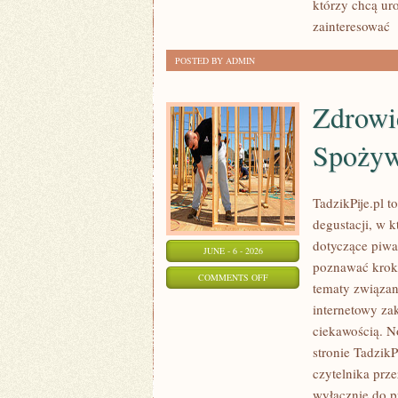
którzy chcą ur
zainteresować
[
POSTED BY ADMIN
Zdrowi
Spożyw
TadzikPije.pl 
degustacji, w 
dotyczące piwa
JUNE - 6 - 2026
poznawać krok 
ON
COMMENTS OFF
tematy związan
ZDROWIE
internetowy za
I
ciekawością. N
ODPOWIEDZIALNE
stronie Tadzik
SPOŻYWANIE
czytelnika prze
wyłącznie do p