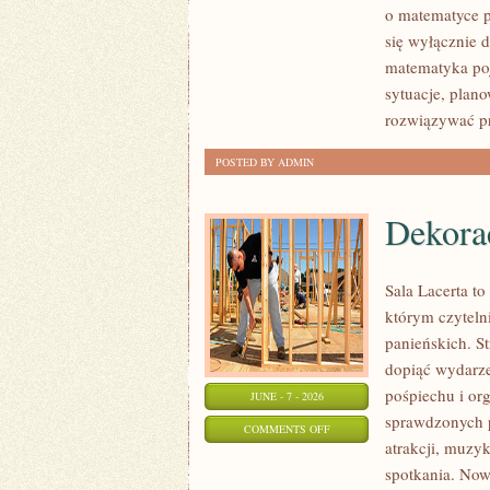
o matematyce p
się wyłącznie 
matematyka poj
sytuacje, plan
rozwiązywać p
POSTED BY ADMIN
Dekorac
Sala Lacerta t
którym czytel
panieńskich. S
dopiąć wydarze
pośpiechu i or
JUNE - 7 - 2026
sprawdzonych 
ON
COMMENTS OFF
atrakcji, muzy
DEKORACJE
spotkania. Nowo
I