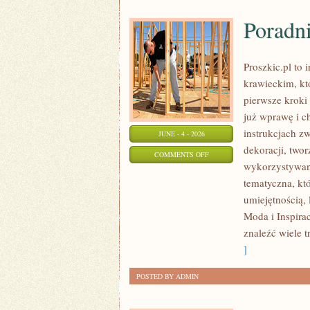
Poradni
Proszkic.pl to 
krawieckim, kt
pierwsze kroki 
już wprawę i c
instrukcjach 
JUNE - 4 - 2026
dekoracji, two
ON
COMMENTS OFF
wykorzystywani
PORADNIK
tematyczna, kt
DLA
umiejętnością,
POCZĄTKUJĄCYCH
Moda i Inspira
znaleźć wiele t
]
POSTED BY ADMIN