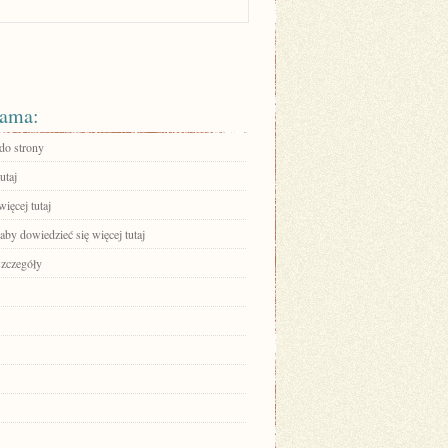
ama:
 do strony
utaj
ięcej tutaj
 aby dowiedzieć się więcej tutaj
szczegóły