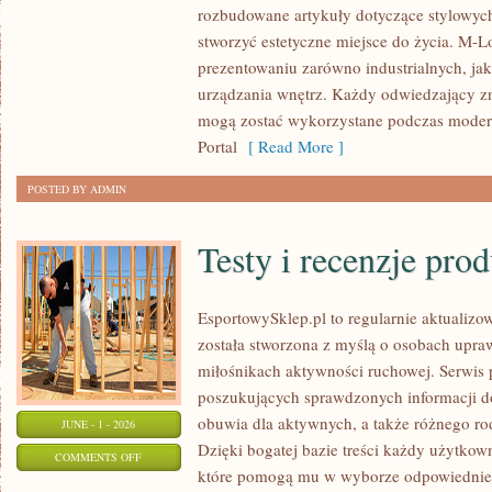
rozbudowane artykuły dotyczące stylowych
I
stworzyć estetyczne miejsce do życia. M-Lo
DODATKI
prezentowaniu zarówno industrialnych, ja
urządzania wnętrz. Każdy odwiedzający znaj
mogą zostać wykorzystane podczas moderni
Portal
[ Read More ]
POSTED BY ADMIN
Testy i recenzje pro
EsportowySklep.pl to regularnie aktualizow
została stworzona z myślą o osobach upraw
miłośnikach aktywności ruchowej. Serwis 
poszukujących sprawdzonych informacji d
obuwia dla aktywnych, a także różnego ro
JUNE - 1 - 2026
Dzięki bogatej bazie treści każdy użytkow
ON
COMMENTS OFF
które pomogą mu w wyborze odpowiednie
TESTY