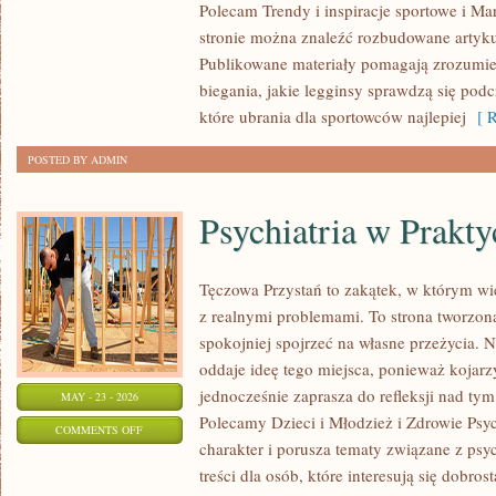
Polecam Trendy i inspiracje sportowe i Mar
I
stronie można znaleźć rozbudowane artyku
RECENZJE
Publikowane materiały pomagają zrozumieć
PRODUKTÓW
biegania, jakie legginsy sprawdzą się pod
które ubrania dla sportowców najlepiej
[ R
POSTED BY ADMIN
Psychiatria w Prakty
Tęczowa Przystań to zakątek, w którym wi
z realnymi problemami. To strona tworzon
spokojniej spojrzeć na własne przeżycia.
oddaje ideę tego miejsca, ponieważ kojarz
jednocześnie zaprasza do refleksji nad tym
MAY - 23 - 2026
Polecamy Dzieci i Młodzież i Zdrowie Psy
ON
COMMENTS OFF
charakter i porusza tematy związane z psy
PSYCHIATRIA
treści dla osób, które interesują się dobros
W