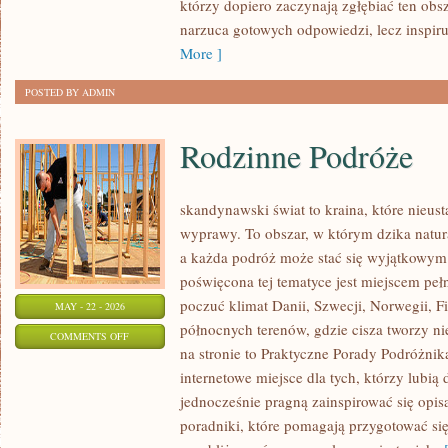
którzy dopiero zaczynają zgłębiać ten obs
PRAKTYCE
narzuca gotowych odpowiedzi, lecz inspir
More ]
POSTED BY ADMIN
Rodzinne Podróże
skandynawski świat to kraina, które nieus
wyprawy. To obszar, w którym dzika natur
a każda podróż może stać się wyjątkowym
poświęcona tej tematyce jest miejscem peł
poczuć klimat Danii, Szwecji, Norwegii, Fin
MAY - 22 - 2026
północnych terenów, gdzie cisza tworzy ni
ON
COMMENTS OFF
na stronie to Praktyczne Porady Podróżnika
RODZINNE
internetowe miejsce dla tych, którzy lubią
PODRÓŻE
jednocześnie pragną zainspirować się opis
poradniki, które pomagają przygotować si