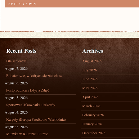
POSTED BY ADMIN
Recent Posts
Archives
Dla seniorów
August 2026
August 7, 2026
July 2026
Bohaterowie, w których się zakochasz
June 2026
August 6, 2026
May 2026
Postprodukcja i Edycja Zdjęć
April 2026
August 5, 2026
Sportowe Ciekawostki i Rekordy
March 2026
August 4, 2026
February 2026
Karpaty (Europa Środkowo-Wschodnia)
January 2026
August 3, 2026
December 2025
Muzyka w Kulturze i Filmie