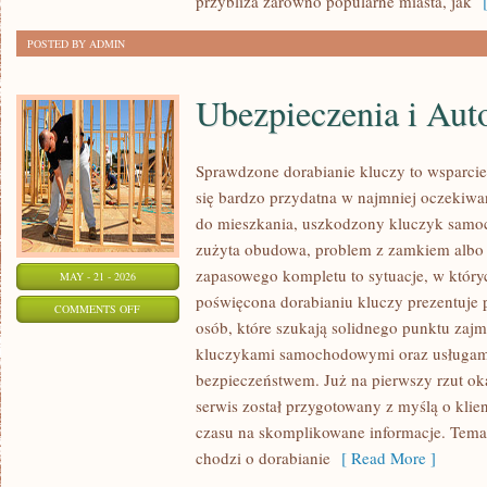
przybliża zarówno popularne miasta, jak
[
POSTED BY ADMIN
Ubezpieczenia i Aut
Sprawdzone dorabianie kluczy to wsparcie,
się bardzo przydatna w najmniej oczeki
do mieszkania, uszkodzony kluczyk samoch
zużyta obudowa, problem z zamkiem albo
zapasowego kompletu to sytuacje, w któryc
MAY - 21 - 2026
poświęcona dorabianiu kluczy prezentuje 
ON
COMMENTS OFF
osób, które szukają solidnego punktu zaj
UBEZPIECZENIA
kluczykami samochodowymi oraz usługam
I
bezpieczeństwem. Już na pierwszy rzut ok
AUTOCASCO
serwis został przygotowany z myślą o klien
czasu na skomplikowane informacje. Temat
chodzi o dorabianie
[ Read More ]