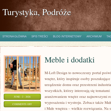
Turystyka, Podróże
STRONA GŁÓWNA
SPIS TREŚCI
BLOG INTERNETOWY
ARCHIWUM
TA
Meble i dodatki
M-Loft Design to nowoczesny portal poświ
wnętrz, który inspiruje osoby poszukując
urządzenie domu oraz przestrzeni industria
wszystkich, którzy interesują się temata
aranżowaniem wnętrz oraz najnowszymi r
JUNE - 2 - 2026
wyposażenia i wystroju. Zobacz także Mał
ON
COMMENTS OFF
i Małe wnętrza – wielkie rozwiązania. Na 
MEBLE