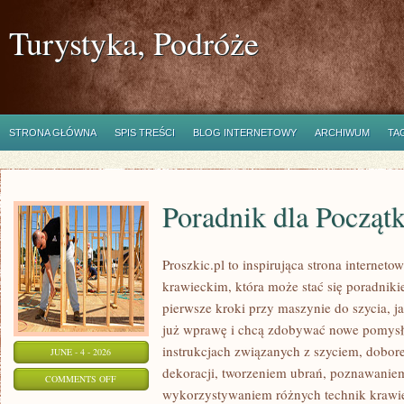
Turystyka, Podróże
STRONA GŁÓWNA
SPIS TREŚCI
BLOG INTERNETOWY
ARCHIWUM
TA
Poradnik dla Począt
Proszkic.pl to inspirująca strona internet
krawieckim, która może stać się poradniki
pierwsze kroki przy maszynie do szycia, ja
już wprawę i chcą zdobywać nowe pomysły
instrukcjach związanych z szyciem, dob
JUNE - 4 - 2026
dekoracji, tworzeniem ubrań, poznawaniem
ON
COMMENTS OFF
wykorzystywaniem różnych technik krawie
PORADNIK