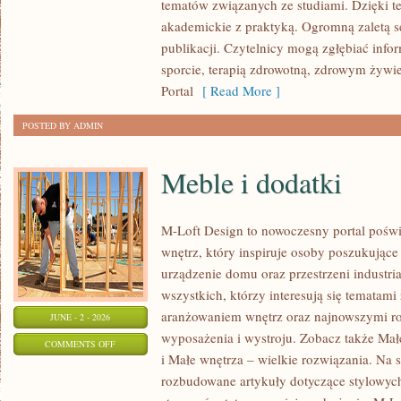
tematów związanych ze studiami. Dzięki te
CIEKAWOSTKI
akademickie z praktyką. Ogromną zaletą se
publikacji. Czytelnicy mogą zgłębiać info
sporcie, terapią zdrowotną, zdrowym żywie
Portal
[ Read More ]
POSTED BY ADMIN
Meble i dodatki
M-Loft Design to nowoczesny portal poświ
wnętrz, który inspiruje osoby poszukując
urządzenie domu oraz przestrzeni industria
wszystkich, którzy interesują się temata
aranżowaniem wnętrz oraz najnowszymi r
JUNE - 2 - 2026
wyposażenia i wystroju. Zobacz także Mał
ON
COMMENTS OFF
i Małe wnętrza – wielkie rozwiązania. Na 
MEBLE
rozbudowane artykuły dotyczące stylowych
I