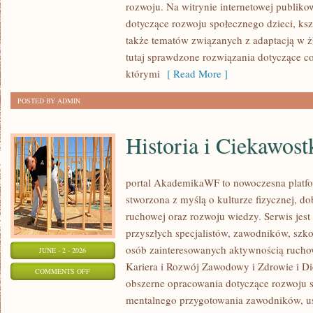
rozwoju. Na witrynie internetowej publiko
dotyczące rozwoju społecznego dzieci, ksz
także tematów związanych z adaptacją w ż
tutaj sprawdzone rozwiązania dotyczące 
którymi
[ Read More ]
POSTED BY ADMIN
Historia i Ciekawost
portal AkademikaWF to nowoczesna platfor
stworzona z myślą o kulturze fizycznej, d
ruchowej oraz rozwoju wiedzy. Serwis jest 
przyszłych specjalistów, zawodników, szk
osób zainteresowanych aktywnością rucho
JUNE - 2 - 2026
Kariera i Rozwój Zawodowy i Zdrowie i Di
ON
COMMENTS OFF
obszerne opracowania dotyczące rozwoju 
HISTORIA
mentalnego przygotowania zawodników, u
I