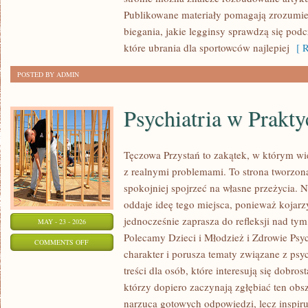
RECENZJE
Publikowane materiały pomagają zrozumieć
PRODUKTÓW
biegania, jakie legginsy sprawdzą się pod
które ubrania dla sportowców najlepiej
[ R
POSTED BY ADMIN
Psychiatria w Prakty
Tęczowa Przystań to zakątek, w którym wi
z realnymi problemami. To strona tworzon
spokojniej spojrzeć na własne przeżycia.
oddaje ideę tego miejsca, ponieważ kojarz
jednocześnie zaprasza do refleksji nad tym
MAY - 23 - 2026
Polecamy Dzieci i Młodzież i Zdrowie Psy
ON
COMMENTS OFF
charakter i porusza tematy związane z psy
PSYCHIATRIA
treści dla osób, które interesują się dobros
W
którzy dopiero zaczynają zgłębiać ten obs
PRAKTYCE
narzuca gotowych odpowiedzi, lecz inspir