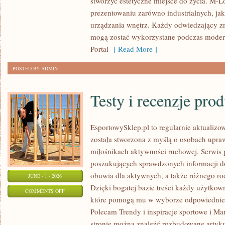
stworzyć estetyczne miejsce do życia. M-Lo
DODATKI
prezentowaniu zarówno industrialnych, ja
urządzania wnętrz. Każdy odwiedzający znaj
mogą zostać wykorzystane podczas moderni
Portal
[ Read More ]
POSTED BY ADMIN
Testy i recenzje pro
EsportowySklep.pl to regularnie aktualizow
została stworzona z myślą o osobach upraw
miłośnikach aktywności ruchowej. Serwis 
poszukujących sprawdzonych informacji d
obuwia dla aktywnych, a także różnego ro
JUNE - 1 - 2026
Dzięki bogatej bazie treści każdy użytkow
ON
COMMENTS OFF
które pomogą mu w wyborze odpowiednie
TESTY
Polecam Trendy i inspiracje sportowe i Mar
I
stronie można znaleźć rozbudowane artyku