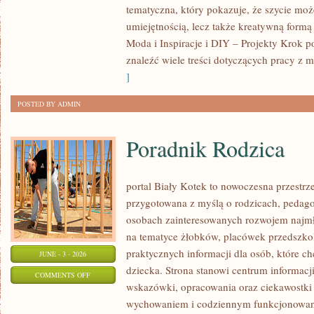
tematyczna, który pokazuje, że szycie moż
DLA
umiejętnością, lecz także kreatywną formą
POCZĄTKUJĄCYCH
Moda i Inspiracje i DIY – Projekty Krok 
znaleźć wiele treści dotyczących pracy z m
]
POSTED BY ADMIN
Poradnik Rodzica
portal Biały Kotek to nowoczesna przestrze
przygotowana z myślą o rodzicach, pedago
osobach zainteresowanych rozwojem najmło
na tematyce żłobków, placówek przedszkol
praktycznych informacji dla osób, które c
JUNE - 3 - 2026
dziecka. Strona stanowi centrum informacj
ON
COMMENTS OFF
wskazówki, opracowania oraz ciekawostki 
PORADNIK
wychowaniem i codziennym funkcjonowani
RODZICA