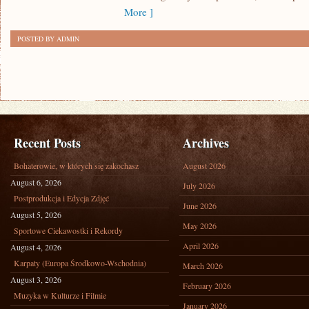
More ]
POSTED BY ADMIN
Recent Posts
Archives
Bohaterowie, w których się zakochasz
August 2026
August 6, 2026
July 2026
Postprodukcja i Edycja Zdjęć
June 2026
August 5, 2026
May 2026
Sportowe Ciekawostki i Rekordy
April 2026
August 4, 2026
Karpaty (Europa Środkowo-Wschodnia)
March 2026
August 3, 2026
February 2026
Muzyka w Kulturze i Filmie
January 2026