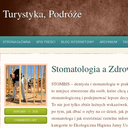
Turystyka, Podróże
STRONA GŁÓWNA
SPIS TREŚCI
BLOG INTERNETOWY
ARCHIWUM
TA
Stomatologia a Zdr
STOMBIS – dentysta i stomatologia w pra
to miejsce stworzone dla osób, które chcą 
stomatologiczną i podejmować lepsze decy
To nie jest tylko zbiór luźnych wskazówe
po tym, jak dbać o zęby na co dzień, jak 
JANUARY - 4 - 2026
stomatologa i jak rozróżniać rzetelne inf
ON
COMMENTS OFF
kategorie to Ekologiczna Higiena Jamy Us
STOMATOLOGIA