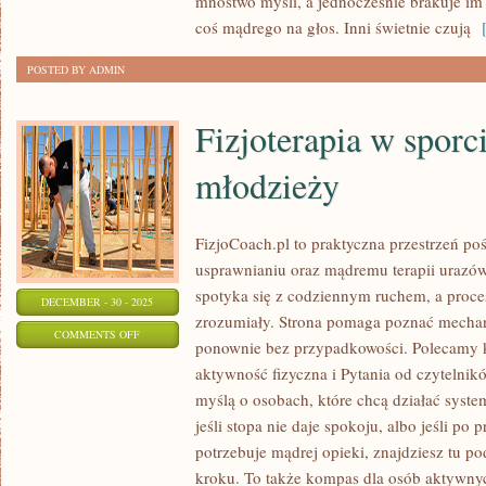
mnóstwo myśli, a jednocześnie brakuje im
I
coś mądrego na głos. Inni świetnie czują
[
KARTA
ALKOHOLI
POSTED BY ADMIN
Fizjoterapia w sporci
młodzieży
FizjoCoach.pl to praktyczna przestrzeń po
usprawnianiu oraz mądremu terapii urazów
spotyka się z codziennym ruchem, a proces
DECEMBER - 30 - 2025
zrozumiały. Strona pomaga poznać mechan
ON
COMMENTS OFF
ponownie bez przypadkowości. Polecamy ka
FIZJOTERAPIA
aktywność fizyczna i Pytania od czytelnik
W
myślą o osobach, które chcą działać system
SPORCIE
jeśli stopa nie daje spokoju, albo jeśli po 
DZIECI
potrzebuje mądrej opieki, znajdziesz tu 
I
kroku. To także kompas dla osób aktywnyc