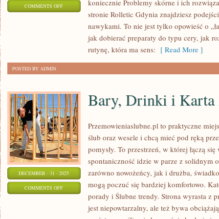
koniecznie Problemy skórne i ich rozwiąza
ON
COMMENTS OFF
stronie Rolletic Gdynia znajdziesz podejśc
SKŁADNIKI
nawykami. To nie jest tylko opowieść o „ł
AKTYWNE
jak dobierać preparaty do typu cery, jak r
I
rutynę, która ma sens:
[ Read More ]
ANALIZA
INCI
POSTED BY ADMIN
Bary, Drinki i Karta
Przemowieniaslubne.pl to praktyczne miejs
ślub oraz wesele i chcą mieć pod ręką prze
pomysły. To przestrzeń, w której łączą się
spontaniczność idzie w parze z solidnym 
zarówno nowożeńcy, jak i drużba, świadko
DECEMBER - 31 - 2025
mogą poczuć się bardziej komfortowo. Kate
ON
COMMENTS OFF
porady i Ślubne trendy. Strona wyrasta z p
BARY,
jest niepowtarzalny, ale też bywa obciąża
DRINKI