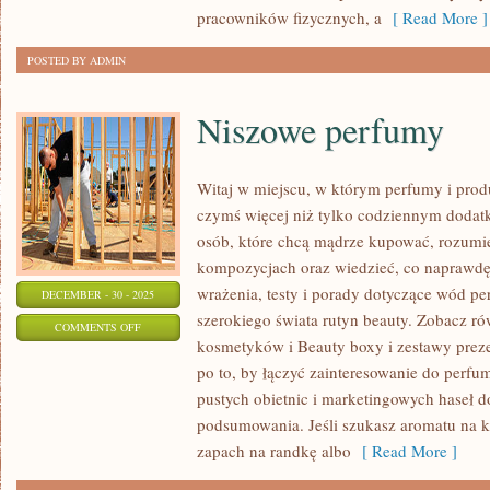
MŁODZIEŻY
pracowników fizycznych, a
[ Read More ]
POSTED BY ADMIN
Niszowe perfumy
Witaj w miejscu, w którym perfumy i produ
czymś więcej niż tylko codziennym dodatk
osób, które chcą mądrze kupować, rozumi
kompozycjach oraz wiedzieć, co naprawdę 
wrażenia, testy i porady dotyczące wód p
DECEMBER - 30 - 2025
szerokiego świata rutyn beauty. Zobacz rów
ON
COMMENTS OFF
kosmetyków i Beauty boxy i zestawy preze
NISZOWE
po to, by łączyć zainteresowanie do perfu
PERFUMY
pustych obietnic i marketingowych haseł d
podsumowania. Jeśli szukasz aromatu na k
zapach na randkę albo
[ Read More ]