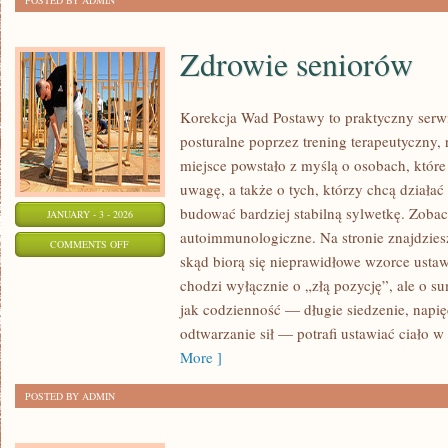
POSTED BY ADMIN
Zdrowie seniorów
Korekcja Wad Postawy to praktyczny serw
posturalne poprzez trening terapeutyczny, re
miejsce powstało z myślą o osobach, które 
uwagę, a także o tych, którzy chcą działać
budować bardziej stabilną sylwetkę. Zoba
JANUARY - 3 - 2026
autoimmunologiczne. Na stronie znajdzies
ON
COMMENTS OFF
skąd biorą się nieprawidłowe wzorce ustawi
ZDROWIE
chodzi wyłącznie o „złą pozycję”, ale o 
SENIORÓW
jak codzienność — długie siedzenie, napię
odtwarzanie sił — potrafi ustawiać ciało w
More ]
POSTED BY ADMIN