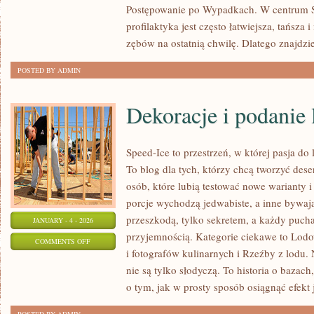
Postępowanie po Wypadkach. W centrum St
A
profilaktyka jest często łatwiejsza, tańsza 
ZDROWIE
zębów na ostatnią chwilę. Dlatego znajdzies
OGÓLNE
POSTED BY ADMIN
Dekoracje i podanie
Speed-Ice to przestrzeń, w której pasja do
To blog dla tych, którzy chcą tworzyć des
osób, które lubią testować nowe warianty 
porcje wychodzą jedwabiste, a inne bywają
przeszkodą, tylko sekretem, a każdy pucha
JANUARY - 4 - 2026
przyjemnością. Kategorie ciekawe to Lodo
ON
COMMENTS OFF
i fotografów kulinarnych i Rzeźby z lodu.
DEKORACJE
nie są tylko słodyczą. To historia o bazach
I
o tym, jak w prosty sposób osiągnąć efekt 
PODANIE
LODÓW