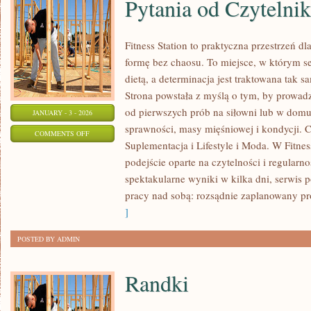
Pytania od Czytelni
Fitness Station to praktyczna przestrzeń d
formę bez chaosu. To miejsce, w którym se
dietą, a determinacja jest traktowana tak s
Strona powstała z myślą o tym, by prowad
od pierwszych prób na siłowni lub w dom
JANUARY - 3 - 2026
sprawności, masy mięśniowej i kondycji. 
ON
COMMENTS OFF
Suplementacja i Lifestyle i Moda. W Fitness
PYTANIA
podejście oparte na czytelności i regularn
OD
spektakularne wyniki w kilka dni, serwis 
CZYTELNIKÓW
pracy nad sobą: rozsądnie zaplanowany p
]
POSTED BY ADMIN
Randki