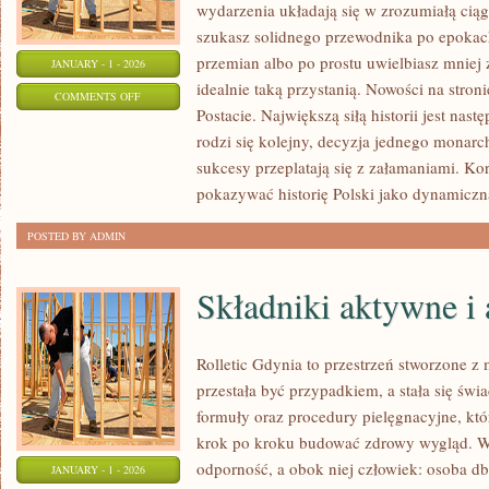
wydarzenia układają się w zrozumiałą ciąg
szukasz solidnego przewodnika po epokac
przemian albo po prostu uwielbiasz mnie
JANUARY - 1 - 2026
idealnie taką przystanią. Nowości na stron
ON
COMMENTS OFF
Postacie. Największą siłą historii jest nas
TAJEMNICE
rodzi się kolejny, decyzja jednego monar
POLSKIEJ
sukcesy przeplatają się z załamaniami. K
HISTORII
pokazywać historię Polski jako dynamiczn
POSTED BY ADMIN
Składniki aktywne i 
Rolletic Gdynia to przestrzeń stworzone z 
przestała być przypadkiem, a stała się świ
formuły oraz procedury pielęgnacyjne, któ
krok po kroku budować zdrowy wygląd. W c
odporność, a obok niej człowiek: osoba db
JANUARY - 1 - 2026