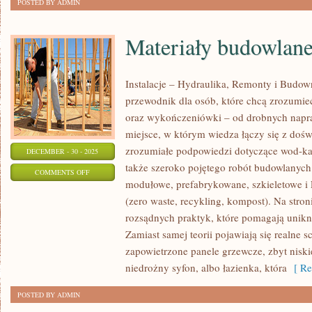
POSTED BY ADMIN
Materiały budowlan
Instalacje – Hydraulika, Remonty i Budo
przewodnik dla osób, które chcą zrozumie
oraz wykończeniówki – od drobnych napr
miejsce, w którym wiedza łączy się z dośw
zrozumiałe podpowiedzi dotyczące wod-kan
DECEMBER - 30 - 2025
także szeroko pojętego robót budowlanyc
ON
COMMENTS OFF
modułowe, prefabrykowane, szkieletowe i
MATERIAŁY
(zero waste, recykling, kompost). Na stron
BUDOWLANE
rozsądnych praktyk, które pomagają unik
Zamiast samej teorii pojawiają się realne s
zapowietrzone panele grzewcze, zbyt niskie
niedrożny syfon, albo łazienka, która
[ Re
POSTED BY ADMIN