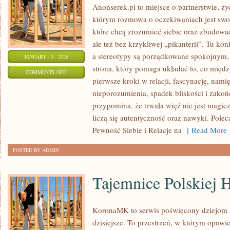
Anonserek.pl to miejsce o partnerstwie, ż
którym rozmowa o oczekiwaniach jest swob
które chcą zrozumieć siebie oraz zbudowa
ale też bez krzykliwej „pikanterii”. Tu ko
a stereotypy są porządkowane spokojnym,
JANUARY - 3 - 2026
strona, który pomaga układać to, co międ
ON
COMMENTS OFF
pierwsze kroki w relacji, fascynację, namię
RANDKI
nieporozumienia, spadek bliskości i zakoń
przypomina, że trwała więź nie jest magicz
liczą się autentyczność oraz nawyki. Pol
Pewność Siebie i Relacje na
[ Read More 
POSTED BY ADMIN
Tajemnice Polskiej H
KoronaMK to serwis poświęcony dziejom P
dzisiejsze. To przestrzeń, w którym opowi