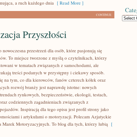
onująca, a ruch każdego dnia
[ Read More ]
Cate
CONTINUE
Categories
acja Przyszłości
o nowoczesna przestrzeń dla osób, które pasjonują się
ów. To miejsce tworzone z myślą o czytelnikach, którzy
ntowani w tematach związanych z samochodami, ale
zukają treści podanych w przystępny i ciekawy sposób.
się na tym, co dla kierowców, fanów czterech kółek oraz
cych rozwój branży jest naprawdę istotne: nowych
trendach rynkowych, bezpieczeństwie, ekologii, testach,
oraz codziennych zagadnieniach związanych z
jazdów. Inspiracją dla tego opisu jest profil strony jako
omościami i artykułami o motoryzacji. Polecam Azjatyckie
ia Marek Motoryzacyjnych. To blog dla tych, którzy lubią
[