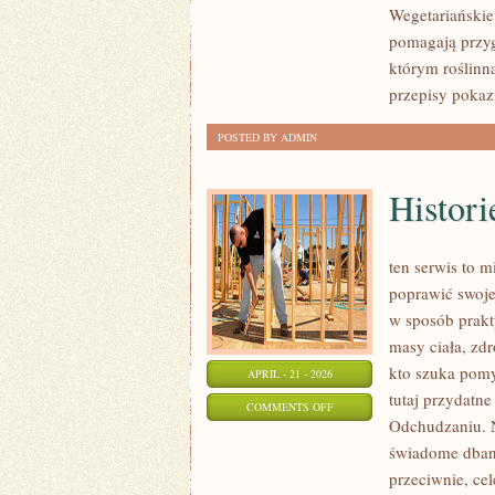
Wegetariańskie
WEGAŃSKIE
pomagają przyg
którym roślinna
przepisy pokaz
POSTED BY ADMIN
Histori
ten serwis to m
poprawić swoje
w sposób prakt
masy ciała, zdr
kto szuka pomys
APRIL - 21 - 2026
tutaj przydatne
ON
COMMENTS OFF
Odchudzaniu. N
HISTORIE
świadome dbani
SUKCESU
przeciwnie, ce