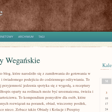
e
ERNETOWY
ARCHIWUM
TAGI
sy Wegańskie
Kale
 blog, które narodziło się z zamiłowania do gotowania w
m i świadomego podejścia do codziennego odżywiania. To
M
ej przyjemność jedzenia spotyka się z wygodą, a receptury
adłospis oparty na roślinach może być urozmaicona, świeża i
3
wartościowa. To kompendium pomysłów dla osób, które
10
nnych rozwiązań na poranek, obiad, wieczorny posiłek,
17
co nieco. Zobacz także Obiady i Kolacje i Przepisy
24