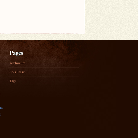
Pages
Archiwum
Spis Treści
Tagi
)
zny
)