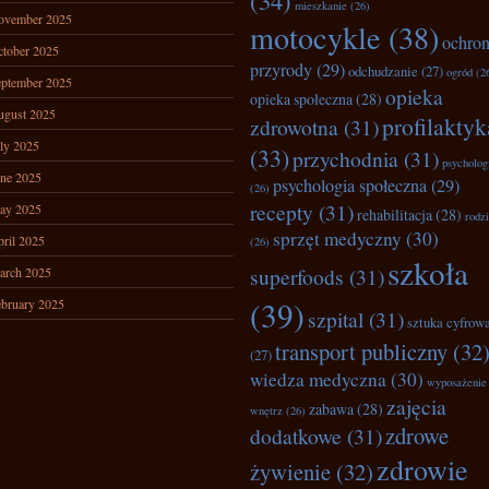
(34)
mieszkanie
(26)
ovember 2025
motocykle
(38)
ochro
tober 2025
przyrody
(29)
odchudzanie
(27)
ogród
(2
ptember 2025
opieka
opieka społeczna
(28)
ugust 2025
profilaktyk
zdrowotna
(31)
ly 2025
(33)
przychodnia
(31)
psycholog
ne 2025
psychologia społeczna
(29)
(26)
recepty
(31)
ay 2025
rehabilitacja
(28)
rodz
sprzęt medyczny
(30)
ril 2025
(26)
szkoła
superfoods
(31)
arch 2025
(39)
bruary 2025
szpital
(31)
sztuka cyfrow
transport publiczny
(32
(27)
wiedza medyczna
(30)
wyposażenie
zajęcia
zabawa
(28)
wnętrz
(26)
zdrowe
dodatkowe
(31)
zdrowie
żywienie
(32)