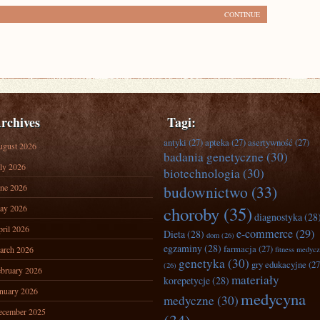
CONTINUE
rchives
Tagi:
antyki
(27)
apteka
(27)
asertywność
(27)
ugust 2026
badania genetyczne
(30)
ly 2026
biotechnologia
(30)
ne 2026
budownictwo
(33)
ay 2026
choroby
(35)
diagnostyka
(28
ril 2026
e-commerce
(29)
Dieta
(28)
dom
(26)
egzaminy
(28)
farmacja
(27)
arch 2026
fitness medyc
genetyka
(30)
gry edukacyjne
(27
(26)
bruary 2026
materiały
korepetycje
(28)
nuary 2026
medycyna
medyczne
(30)
ecember 2025