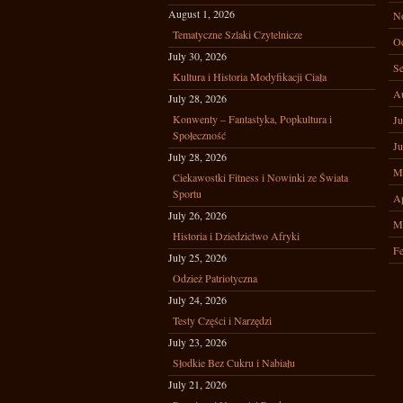
August 1, 2026
N
Tematyczne Szlaki Czytelnicze
Oc
July 30, 2026
Se
Kultura i Historia Modyfikacji Ciała
A
July 28, 2026
Konwenty – Fantastyka, Popkultura i
Ju
Społeczność
Ju
July 28, 2026
M
Ciekawostki Fitness i Nowinki ze Świata
Sportu
Ap
July 26, 2026
M
Historia i Dziedzictwo Afryki
Fe
July 25, 2026
Odzież Patriotyczna
July 24, 2026
Testy Części i Narzędzi
July 23, 2026
Słodkie Bez Cukru i Nabiału
July 21, 2026