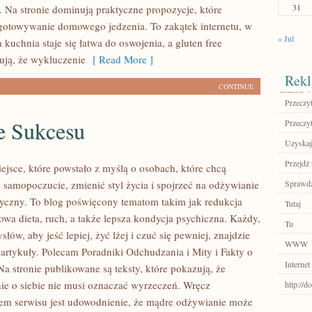
31
. Na stronie dominują praktyczne propozycje, które
otowywanie domowego jedzenia. To zakątek internetu, w
« Jul
 kuchnia staje się łatwa do oswojenia, a gluten free
ują, że wykluczenie
[ Read More ]
Rekl
CONTINUE
Przeczyt
e Sukcesu
Przeczyt
Uzyskaj
Przejdź 
iejsce, które powstało z myślą o osobach, które chcą
 samopoczucie, zmienić styl życia i spojrzeć na odżywianie
Sprawdź
yczny. To blog poświęcony tematom takim jak redukcja
Tutaj
owa dieta, ruch, a także lepsza kondycja psychiczna. Każdy,
Tu
łów, aby jeść lepiej, żyć lżej i czuć się pewniej, znajdzie
WWW
 artykuły. Polecam Poradniki Odchudzania i Mity i Fakty o
Internet
a stronie publikowane są teksty, które pokazują, że
e o siebie nie musi oznaczać wyrzeczeń. Wręcz
http://d
lem serwisu jest udowodnienie, że mądre odżywianie może