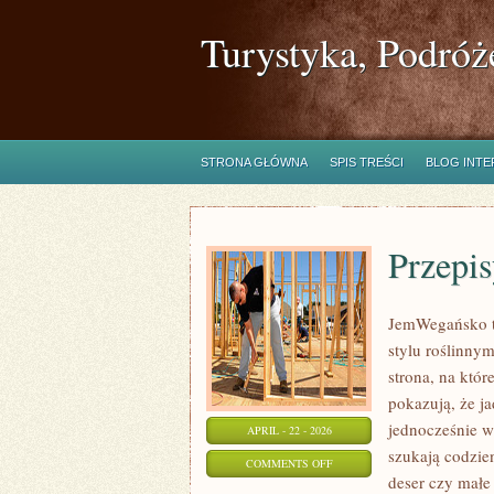
Turystyka, Podróż
STRONA GŁÓWNA
SPIS TREŚCI
BLOG INT
Przepi
JemWegańsko to
stylu roślinny
strona, na któr
pokazują, że j
jednocześnie 
APRIL - 22 - 2026
szukają codzie
ON
COMMENTS OFF
deser czy małe 
PRZEPISY