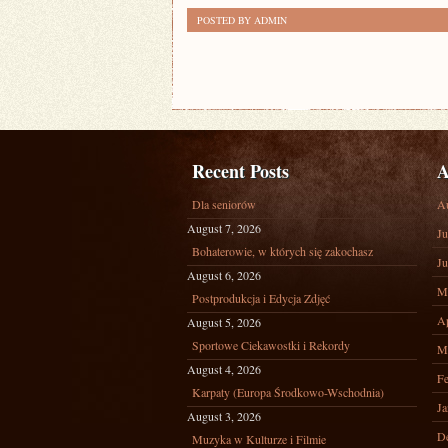
POSTED BY ADMIN
Recent Posts
A
Dla seniorów
A
August 7, 2026
Ju
Bohaterowie, w których się zakochasz
Ju
August 6, 2026
M
Postprodukcja i Edycja Zdjęć
Ap
August 5, 2026
Sportowe Ciekawostki i Rekordy
M
August 4, 2026
Fe
Karpaty (Europa Środkowo-Wschodnia)
Ja
August 3, 2026
D
Muzyka w Kulturze i Filmie