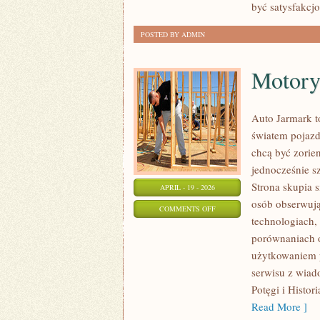
być satysfakcj
POSTED BY ADMIN
Motoryz
Auto Jarmark t
światem pojazd
chcą być zorie
jednocześnie s
Strona skupia 
APRIL - 19 - 2026
osób obserwują
ON
COMMENTS OFF
technologiach, 
MOTORYZACJA
porównaniach 
PRZYSZŁOŚCI
użytkowaniem po
serwisu z wiad
Potęgi i Histor
Read More ]