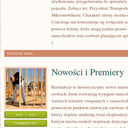
użytkowania, przygotowania do sprzedaży
I
pojazdu. Zobacz też: Przyszłość Transport
MIKROMOBILNOŚĆ
Mikromobilność. Charakter strony można o
Concierge nie koncentruje się wyłącznie n
porusza tematy, które mogą realnie pomóc
samochodów oraz osobom planującym spr
]
POSTED BY ADMIN
Nowości i Premiery
Rentdabcar to motoryzacyjny serwis inter
osobach, które rozważają wynajem samoch
ważnych tematów związanych z samochod
pomocnym punktem startowym zarówno dla 
którzy dopiero analizują świat eksploatac
MAY - 5 - 2026
którym można znaleźć inspiracje dotycząc
ON
COMMENTS OFF