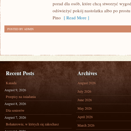
porad dla osób, które chcą stworzyć wygo
odświeżyć pokój nastolatka albo po prost
Pino
[ Read More ]
POSTED BY ADMIN
Recent Posts
Archives
Kanada
August 2026
August 9, 2026
July 2026
Przepisy na śniadania
June 2026
August 8, 2026
May 2026
Dla seniorów
April 2026
August 7, 2026
Bohaterowie, w których się zakochasz
March 2026