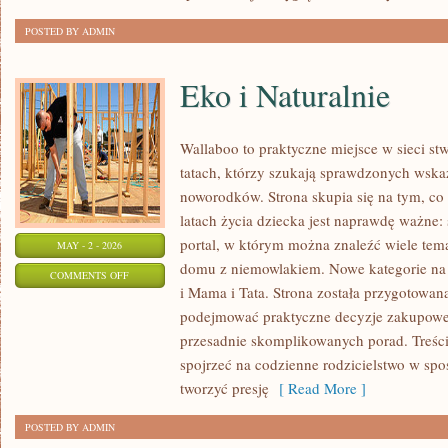
POSTED BY ADMIN
Eko i Naturalnie
Wallaboo to praktyczne miejsce w sieci s
tatach, którzy szukają sprawdzonych wsk
noworodków. Strona skupia się na tym, co
latach życia dziecka jest naprawdę ważne: 
portal, w którym można znaleźć wiele tem
MAY - 2 - 2026
domu z niemowlakiem. Nowe kategorie na s
ON
COMMENTS OFF
i Mama i Tata. Strona została przygotowan
EKO
podejmować praktyczne decyzje zakupowe i
I
przesadnie skomplikowanych porad. Treśc
NATURALNIE
spojrzeć na codzienne rodzicielstwo w spos
tworzyć presję
[ Read More ]
POSTED BY ADMIN