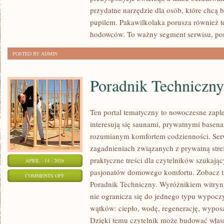
PODRÓŻE
przydatne narzędzie dla osób, które chcą 
I
pupilem. Pakawilkolaka porusza również t
AKTYWNOŚCI
hodowców. To ważny segment serwisu, po
POSTED BY ADMIN
Poradnik Techniczny
Ten portal tematyczny to nowoczesne zaple
interesują się saunami, prywatnymi base
rozumianym komfortem codzienności. Serw
zagadnieniach związanych z prywatną stre
praktyczne treści dla czytelników szukając
APRIL - 14 - 2026
pasjonatów domowego komfortu. Zobacz ta
ON
COMMENTS OFF
Poradnik Techniczny. Wyróżnikiem witryny 
PORADNIK
nie ogranicza się do jednego typu wypocz
TECHNICZNY
wątków: ciepło, wodę, regenerację, wypos
Dzięki temu czytelnik może budować włas