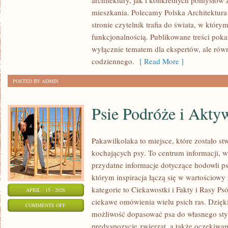
architektury, jak i konkretnych pomysłów
POLSKA
mieszkania. Polecamy Polska Architektura 
ARCHITEKTURA
stronie czytelnik trafia do świata, w którym
funkcjonalnością. Publikowane treści pokazu
wyłącznie tematem dla ekspertów, ale równ
codziennego.
[ Read More ]
POSTED BY ADMIN
Psie Podróże i Akty
Pakawilkolaka to miejsce, które zostało s
kochających psy. To centrum informacji, w
przydatne informacje dotyczące hodowli ps
którym inspiracja łączą się w wartościowy
kategorie to Ciekawostki i Fakty i Rasy P
APRIL - 15 - 2026
ciekawe omówienia wielu psich ras. Dzię
ON
COMMENTS OFF
możliwość dopasować psa do własnego sty
PSIE
predyspozycje zwierząt, a także oczekiwan