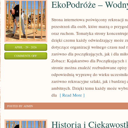
EkoPodróże – Wodny
Strona internetowa poświęcony rekreacji n
przestrzeń dla osób, które marzą o przygo
oraz ruchem. Tematyka strony koncentruje
dzięki czemu każdy odwiedzający może zn
dotyczące organizacji wolnego czasu nad 
APRIL - 29 - 2026
zarówno dla początkujących, jak i dla m
ON
COMMENTS OFF
Zobacz: Kajakarstwo dla Początkujących i
EKOPODRÓŻE
stronie można znaleźć rozbudowane opisy 
–
odpowiednią wyprawę do wieku uczestnikó
WODNY
zarówno rekreacyjne szlaki, jak i bardziej
STYL
ambitnych. Dzięki temu każdy może wybr
ŻYCIA
dla
[ Read More ]
POSTED BY ADMIN
Historia i Ciekawost