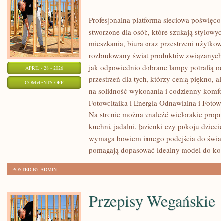
Profesjonalna platforma sieciowa poświęco
stworzone dla osób, które szukają stylowyc
mieszkania, biura oraz przestrzeni użytko
rozbudowany świat produktów związanych 
jak odpowiednio dobrane lampy potrafią o
APRIL - 28 - 2026
przestrzeń dla tych, którzy cenią piękno, 
ON
COMMENTS OFF
na solidność wykonania i codzienny komf
HISTORIA
Fotowoltaika i Energia Odnawialna i Fotow
I
Na stronie można znaleźć wielorakie propo
CIEKAWOSTKI
kuchni, jadalni, łazienki czy pokoju dzie
wymaga bowiem innego podejścia do światł
pomagają dopasować idealny model do ko
POSTED BY ADMIN
Przepisy Wegańskie