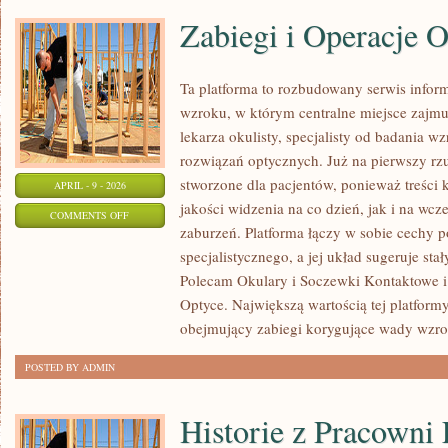
Zabiegi i Operacje 
Ta platforma to rozbudowany serwis info
wzroku, w którym centralne miejsce zajmu
lekarza okulisty, specjalisty od badania w
rozwiązań optycznych. Już na pierwszy rzut
stworzone dla pacjentów, ponieważ treści 
APRIL - 9 - 2026
jakości widzenia na co dzień, jak i na 
ON
COMMENTS OFF
zaburzeń. Platforma łączy w sobie cechy p
ZABIEGI
specjalistycznego, a jej układ sugeruje sta
I
Polecam Okulary i Soczewki Kontaktowe 
OPERACJE
Optyce. Największą wartością tej platformy
OCZU
obejmujący zabiegi korygujące wady wzro
POSTED BY ADMIN
Historie z Pracowni