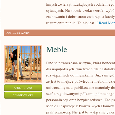
innych zwierząt, szukających codzienneg
I
sytuacjach. Na stronie czeka szeroki wybó
ZWIERZĘTA
zachowania i dobrostanu zwierząt, a każ
NIETYPOWE
rozumieniu pupila. To nie jest
[ Read Mor
POSTED BY ADMIN
Meble
Pino to nowoczesna witryna, która koncentr
dla najmłodszych, wnętrzach dla nastolat
rozwiązaniach do mieszkania. Już sam głó
że jest to miejsce poświęcone meblom dz
uniwersalnym, a publikowane materiały d
APRIL - 1 - 2026
szaf z regulowanymi półkami, północnego
ON
COMMENTS OFF
personalizacji oraz bezpieczeństwa. Znajdzi
MEBLE
Meble i Inspiracje z Prawdziwych Domów. T
praktycznością. Nie jest to wyłącznie gale