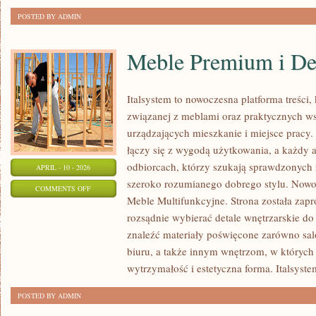
POSTED BY ADMIN
Meble Premium i De
Italsystem to nowoczesna platforma treści, 
związanej z meblami oraz praktycznych w
urządzających mieszkanie i miejsce pracy.
łączy się z wygodą użytkowania, a każdy a
odbiorcach, którzy szukają sprawdzonych r
APRIL - 10 - 2026
szeroko rozumianego dobrego stylu. Nowoś
ON
COMMENTS OFF
Meble Multifunkcyjne. Strona została zapr
MEBLE
rozsądnie wybierać detale wnętrzarskie d
PREMIUM
znaleźć materiały poświęcone zarówno salo
I
biuru, a także innym wnętrzom, w których
DESIGNERSKIE
wytrzymałość i estetyczna forma. Italsyst
POSTED BY ADMIN