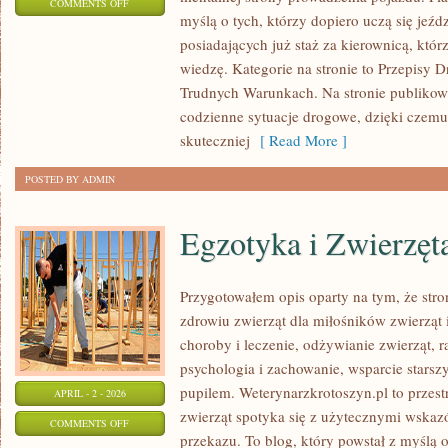
ON
COMMENTS OFF
myślą o tych, którzy dopiero uczą się jeźd
BEZPIECZEŃSTWO
posiadających już staż za kierownicą, któ
NA
wiedzę. Kategorie na stronie to Przepisy 
DRODZE
Trudnych Warunkach. Na stronie publikowa
codzienne sytuacje drogowe, dzięki czem
skuteczniej
[ Read More ]
POSTED BY ADMIN
Egzotyka i Zwierzęt
Przygotowałem opis oparty na tym, że stro
zdrowiu zwierząt dla miłośników zwierząt 
choroby i leczenie, odżywianie zwierząt, r
psychologia i zachowanie, wsparcie starsz
pupilem. Weterynarzkrotoszyn.pl to przes
APRIL - 2 - 2026
zwierząt spotyka się z użytecznymi wskaz
ON
COMMENTS OFF
przekazu. To blog, który powstał z myślą 
EGZOTYKA