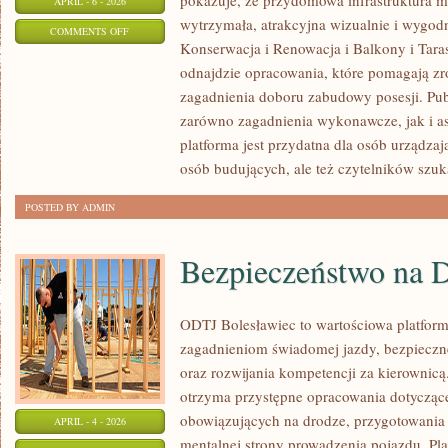
pokazuje, że przydomowa infrastruktura m
APRIL - 6 - 2026
wytrzymała, atrakcyjna wizualnie i wygo
ON
COMMENTS OFF
Konserwacja i Renowacja i Balkony i Taras
BALKONY
odnajdzie opracowania, które pomagają z
I
zagadnienia doboru zabudowy posesji. Pub
TARASY
zarówno zagadnienia wykonawcze, jak i a
platforma jest przydatna dla osób urządza
osób budujących, ale też czytelników szu
POSTED BY ADMIN
Bezpieczeństwo na 
ODTJ Bolesławiec to wartościowa platforma
zagadnieniom świadomej jazdy, bezpieczn
oraz rozwijania kompetencji za kierownicą
otrzyma przystępne opracowania dotyczące 
obowiązujących na drodze, przygotowania 
APRIL - 4 - 2026
mentalnej strony prowadzenia pojazdu. Pla