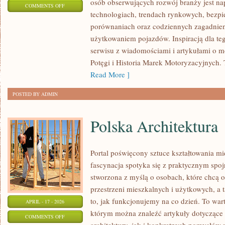
osób obserwujących rozwój branży jest na
ON
COMMENTS OFF
technologiach, trendach rynkowych, bezpie
MOTORYZACJA
porównaniach oraz codziennych zagadnie
PRZYSZŁOŚCI
użytkowaniem pojazdów. Inspiracją dla tego
serwisu z wiadomościami i artykułami o m
Potęgi i Historia Marek Motoryzacyjnych. T
Read More ]
POSTED BY ADMIN
Polska Architektura
Portal poświęcony sztuce kształtowania mi
fascynacja spotyka się z praktycznym spoj
stworzona z myślą o osobach, które chcą o
przestrzeni mieszkalnych i użytkowych, a 
to, jak funkcjonujemy na co dzień. To war
APRIL - 17 - 2026
którym można znaleźć artykuły dotyczące
ON
COMMENTS OFF