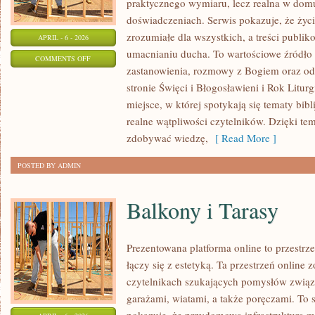
praktycznego wymiaru, lecz realna w domu
doświadczeniach. Serwis pokazuje, że ży
zrozumiałe dla wszystkich, a treści publik
APRIL - 6 - 2026
umacnianiu ducha. To wartościowe źródło i
ON
COMMENTS OFF
zastanowienia, rozmowy z Bogiem oraz od
MŁODZI
stronie Święci i Błogosławieni i Rok Litur
W
miejsce, w której spotykają się tematy bibli
KOŚCIELE
realne wątpliwości czytelników. Dzięki te
zdobywać wiedzę,
[ Read More ]
POSTED BY ADMIN
Balkony i Tarasy
Prezentowana platforma online to przestrz
łączy się z estetyką. Ta przestrzeń online
czytelnikach szukających pomysłów związa
garażami, wiatami, a także poręczami. To 