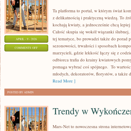
Ta platforma to portal, w którym świat ko
z delikatnością i praktyczną wiedzą. To ź
kochają kwiaty, a jednocześnie chcą lepie
Całość skupia się wokół wiązanki ślubnej,
tej tematyce, bo prowadzi także do porad p
APRIL - 9 - 2026
sezonowości, trwałości i sposobach kompo
ON
COMMENTS OFF
marzycieli, gdzie lekkość łączy się z codz
HISTORIE
odbiorca trafia do krainy kwiatowych pom
Z
pomaga wybrać coś spójnego. To wartościo
PRACOWNI
młodych, dekoratorów, florystów, a także 
FLORYSTYCZNYCH
Read More ]
POSTED BY ADMIN
Trendy w Wykończe
Mars-Net to nowoczesna strona internetowa