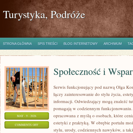
Turystyka, Podróże
STRONA GŁÓWNA
SPIS TREŚCI
BLOG INTERNETOWY
ARCHIWUM
TA
Społeczność i Wspar
Serwis funkcjonujący pod nazwą Olga Kom
łączy zainteresowanie do stylu życia, este
informacji. Odwiedzający mogą znaleźć tut
pomagają w codziennym funkcjonowaniu. S
opracowana z myślą o osobach, które cenią
MAY - 9 - 2026
estetyki z praktyką. W obrębie portalu mo
ON
COMMENTS OFF
stylu, urody, codziennych nawyków, a także
SPOŁECZNOŚĆ