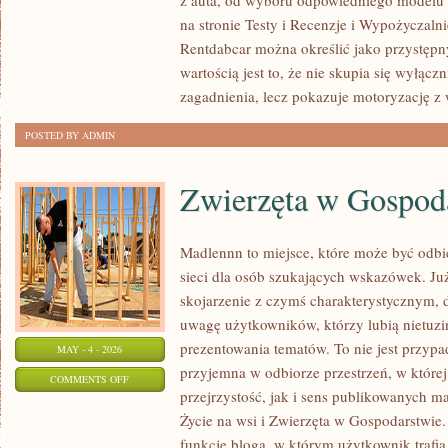
z auta, od wyboru odpowiedniego modelu 
NOWOŚCI
na stronie Testy i Recenzje i Wypożyczalni
I
Rentdabcar można określić jako przystępny
PREMIERY
wartością jest to, że nie skupia się wyłąc
zagadnienia, lecz pokazuje motoryzację z 
POSTED BY ADMIN
Zwierzęta w Gospod
Madlennn to miejsce, które może być odb
sieci dla osób szukających wskazówek. J
skojarzenie z czymś charakterystycznym, 
uwagę użytkowników, którzy lubią nietuz
prezentowania tematów. To nie jest przypad
MAY - 4 - 2026
przyjemna w odbiorze przestrzeń, w które
ON
COMMENTS OFF
przejrzystość, jak i sens publikowanych ma
ZWIERZĘTA
Życie na wsi i Zwierzęta w Gospodarstwie
W
funkcję bloga, w którym użytkownik trafia n