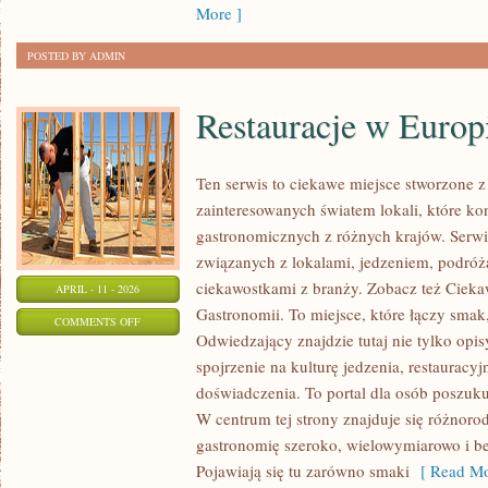
More ]
POSTED BY ADMIN
Restauracje w Europ
Ten serwis to ciekawe miejsce stworzone z
zainteresowanych światem lokali, które kon
gastronomicznych z różnych krajów. Serwi
związanych z lokalami, jedzeniem, podróża
ciekawostkami z branży. Zobacz też Ciekaw
APRIL - 11 - 2026
Gastronomii. To miejsce, które łączy smak,
ON
COMMENTS OFF
Odwiedzający znajdzie tutaj nie tylko opisy
RESTAURACJE
spojrzenie na kulturę jedzenia, restauracyj
W
doświadczenia. To portal dla osób poszukuj
EUROPIE
W centrum tej strony znajduje się różnoro
gastronomię szeroko, wielowymiarowo i b
Pojawiają się tu zarówno smaki
[ Read Mo