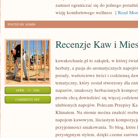
zamiast ograniczać się do jednego poradni
wizję komfortowego wellness
[ Read More
POSTED BY ADMIN
Recenzje Kaw i Mie
kawakochanie.pl to zakątek, w której świa
herbaty, a pasja do aromatycznych napojó
porady, wartościowe treści i codzienną da
tematyczny, który został stworzony dla en
naparów, smakoszy herbacianych kompozycj
APRIL - 13 - 2026
prostu chcą dowiedzieć się więcej codzien
ON
COMMENTS OFF
ulubionych napojów. Polecam Przepisy Ka
RECENZJE
Klimatem. Na stronie można znaleźć rozb
KAW
napojom kawowym, liściastym kompozycjom
I
przyjemności smakowania. To blog, które 
MIESZANKI
przystępnym stylem, dzięki czemu zarówno