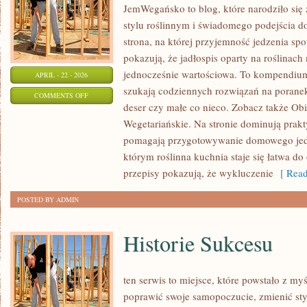
JemWegańsko to blog, które narodziło się
stylu roślinnym i świadomego podejścia d
strona, na której przyjemność jedzenia spo
pokazują, że jadłospis oparty na roślinac
jednocześnie wartościowa. To kompendium
APRIL - 22 - 2026
szukają codziennych rozwiązań na poranek
ON
COMMENTS OFF
deser czy małe co nieco. Zobacz także Obi
PRZEPISY
Wegetariańskie. Na stronie dominują prakt
WEGAŃSKIE
pomagają przygotowywanie domowego jedze
którym roślinna kuchnia staje się łatwa do 
przepisy pokazują, że wykluczenie
[ Read
POSTED BY ADMIN
Historie Sukcesu
ten serwis to miejsce, które powstało z my
poprawić swoje samopoczucie, zmienić styl