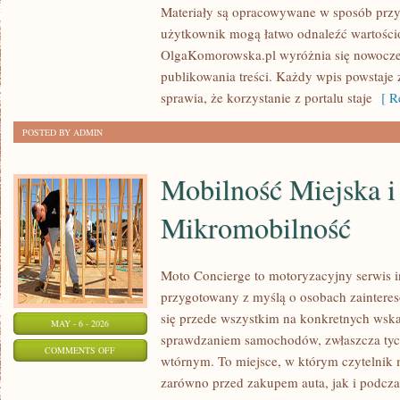
Materiały są opracowywane w sposób przy
I
użytkownik mogą łatwo odnaleźć wartości
WSPARCIE
OlgaKomorowska.pl wyróżnia się nowocz
publikowania treści. Każdy wpis powstaje 
sprawia, że korzystanie z portalu staje
[ Re
POSTED BY ADMIN
Mobilność Miejska i
Mikromobilność
Moto Concierge to motoryzacyjny serwis i
przygotowany z myślą o osobach zainteres
się przede wszystkim na konkretnych ws
MAY - 6 - 2026
sprawdzaniem samochodów, zwłaszcza tyc
ON
COMMENTS OFF
wtórnym. To miejsce, w którym czytelnik
MOBILNOŚĆ
zarówno przed zakupem auta, jak i podcz
MIEJSKA