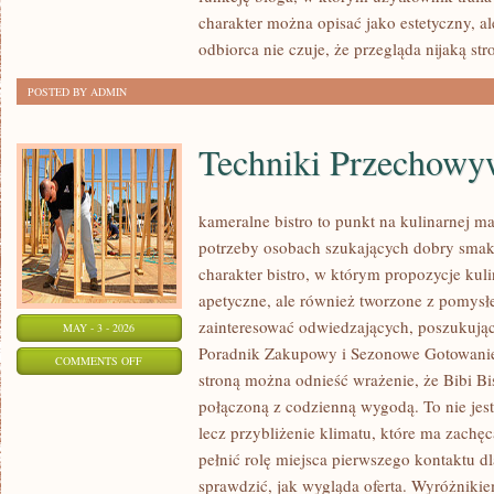
GOSPODARSTWIE
charakter można opisać jako estetyczny, a
odbiorca nie czuje, że przegląda nijaką str
POSTED BY ADMIN
Techniki Przechowy
kameralne bistro to punkt na kulinarnej m
potrzeby osobach szukających dobry smak.
charakter bistro, w którym propozycje kuli
apetyczne, ale również tworzone z pomysł
zainteresować odwiedzających, poszukując
MAY - 3 - 2026
Poradnik Zakupowy i Sezonowe Gotowanie.
ON
COMMENTS OFF
stroną można odnieść wrażenie, że Bibi Bis
TECHNIKI
połączoną z codzienną wygodą. To nie jest
PRZECHOWYWANIA
lecz przybliżenie klimatu, które ma zach
pełnić rolę miejsca pierwszego kontaktu d
sprawdzić, jak wygląda oferta. Wyróżniki