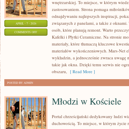
wnętrzarskiej. To miejsce, w którym wiedz
zastosowaniem. Strona pomaga miłośnikó
odnajdywaniu najlepszych inspiracji, pok
związanych z panelami, a także z oknam
APRIL - 7 - 2026
osób, które planują remont. Warto przeczyt
ON
COMMENTS OFF
Kafelki i Płytki Ceramiczne. Na stronie m
TRENDY
materiały, które tłumaczą kluczowe kwest
W
materiałów wykończeniowych. Mars-Net e
WYKOŃCZENIU
wykładzin, a jednocześnie zwraca uwagę n
WNĘTRZ
takie jak okna. Dzięki temu serwis nie og
obszaru,
[ Read More ]
POSTED BY ADMIN
Młodzi w Kościele
Portal chrześcijański dedykowany ludzi wi
duchowością. To miejsce, w którym życie r