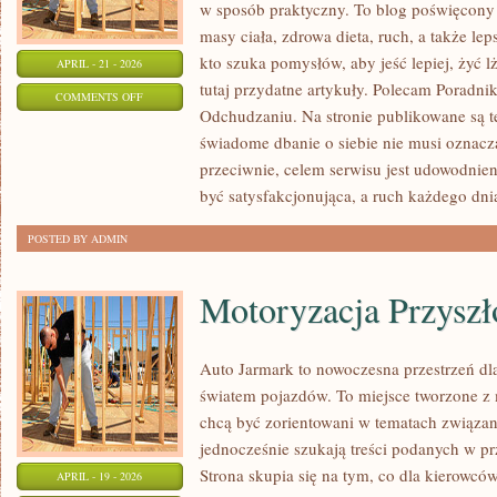
w sposób praktyczny. To blog poświęcony
masy ciała, zdrowa dieta, ruch, a także le
kto szuka pomysłów, aby jeść lepiej, żyć lż
APRIL - 21 - 2026
tutaj przydatne artykuły. Polecam Poradnik
ON
COMMENTS OFF
Odchudzaniu. Na stronie publikowane są te
HISTORIE
świadome dbanie o siebie nie musi oznac
SUKCESU
przeciwnie, celem serwisu jest udowodnie
być satysfakcjonująca, a ruch każdego dni
POSTED BY ADMIN
Motoryzacja Przyszł
Auto Jarmark to nowoczesna przestrzeń dla
światem pojazdów. To miejsce tworzone z 
chcą być zorientowani w tematach związa
jednocześnie szukają treści podanych w p
Strona skupia się na tym, co dla kierowcó
APRIL - 19 - 2026