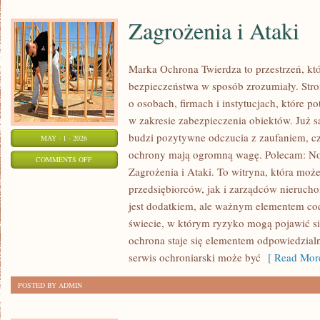
Zagrożenia i Ataki
Marka Ochrona Twierdza to przestrzeń, któ
bezpieczeństwa w sposób zrozumiały. Stro
o osobach, firmach i instytucjach, które p
w zakresie zabezpieczenia obiektów. Już
budzi pozytywne odczucia z zaufaniem, cz
MAY - 1 - 2026
ochrony mają ogromną wagę. Polecam: No
ON
COMMENTS OFF
Zagrożenia i Ataki. To witryna, która moż
ZAGROŻENIA
przedsiębiorców, jak i zarządców nierucho
I
jest dodatkiem, ale ważnym elementem c
ATAKI
świecie, w którym ryzyko mogą pojawić si
ochrona staje się elementem odpowiedzial
serwis ochroniarski może być
[ Read More
POSTED BY ADMIN