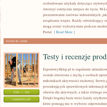
rozbudowane artykuły dotyczące stylowych
I
stworzyć estetyczne miejsce do życia. M-Lo
DODATKI
prezentowaniu zarówno industrialnych, ja
urządzania wnętrz. Każdy odwiedzający znaj
mogą zostać wykorzystane podczas moderni
Portal
[ Read More ]
POSTED BY ADMIN
Testy i recenzje pro
EsportowySklep.pl to regularnie aktualizow
została stworzona z myślą o osobach upraw
miłośnikach aktywności ruchowej. Serwis 
poszukujących sprawdzonych informacji d
obuwia dla aktywnych, a także różnego ro
JUNE - 1 - 2026
Dzięki bogatej bazie treści każdy użytkow
ON
COMMENTS OFF
które pomogą mu w wyborze odpowiednie
TESTY