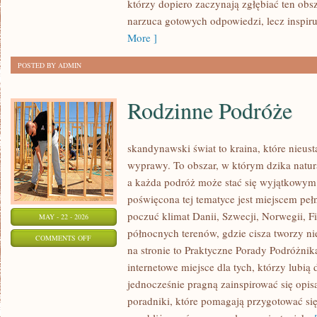
którzy dopiero zaczynają zgłębiać ten obs
PRAKTYCE
narzuca gotowych odpowiedzi, lecz inspir
More ]
POSTED BY ADMIN
Rodzinne Podróże
skandynawski świat to kraina, które nieus
wyprawy. To obszar, w którym dzika natur
a każda podróż może stać się wyjątkowym
poświęcona tej tematyce jest miejscem peł
poczuć klimat Danii, Szwecji, Norwegii, Fin
MAY - 22 - 2026
północnych terenów, gdzie cisza tworzy ni
ON
COMMENTS OFF
na stronie to Praktyczne Porady Podróżnika
RODZINNE
internetowe miejsce dla tych, którzy lubią
PODRÓŻE
jednocześnie pragną zainspirować się opis
poradniki, które pomagają przygotować si