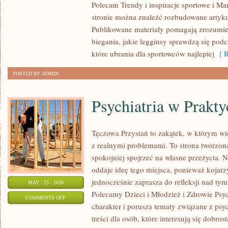
Polecam Trendy i inspiracje sportowe i Mar
I
stronie można znaleźć rozbudowane artyku
RECENZJE
Publikowane materiały pomagają zrozumieć
PRODUKTÓW
biegania, jakie legginsy sprawdzą się pod
które ubrania dla sportowców najlepiej
[ R
POSTED BY ADMIN
Psychiatria w Prakty
Tęczowa Przystań to zakątek, w którym wi
z realnymi problemami. To strona tworzon
spokojniej spojrzeć na własne przeżycia.
oddaje ideę tego miejsca, ponieważ kojarz
jednocześnie zaprasza do refleksji nad tym
MAY - 23 - 2026
Polecamy Dzieci i Młodzież i Zdrowie Psy
ON
COMMENTS OFF
charakter i porusza tematy związane z psy
PSYCHIATRIA
treści dla osób, które interesują się dobros
W