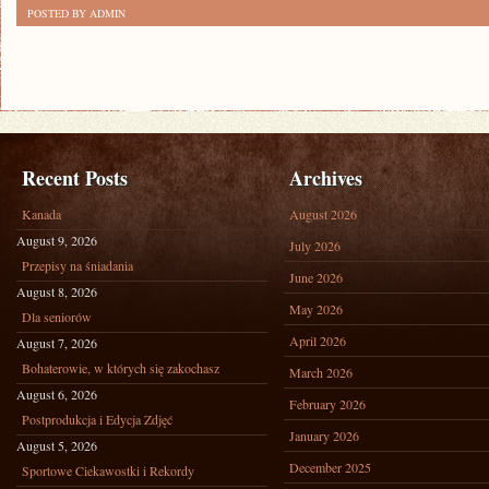
POSTED BY ADMIN
Recent Posts
Archives
Kanada
August 2026
August 9, 2026
July 2026
Przepisy na śniadania
June 2026
August 8, 2026
May 2026
Dla seniorów
April 2026
August 7, 2026
Bohaterowie, w których się zakochasz
March 2026
August 6, 2026
February 2026
Postprodukcja i Edycja Zdjęć
January 2026
August 5, 2026
December 2025
Sportowe Ciekawostki i Rekordy