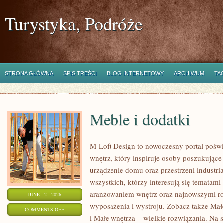
Turystyka, Podróże
STRONA GŁÓWNA
SPIS TREŚCI
BLOG INTERNETOWY
ARCHIWUM
TA
Meble i dodatki
M-Loft Design to nowoczesny portal poświ
wnętrz, który inspiruje osoby poszukując
urządzenie domu oraz przestrzeni industria
wszystkich, którzy interesują się temata
aranżowaniem wnętrz oraz najnowszymi r
JUNE - 2 - 2026
wyposażenia i wystroju. Zobacz także Mał
ON
COMMENTS OFF
i Małe wnętrza – wielkie rozwiązania. Na 
MEBLE