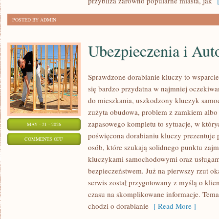
przybliża zarówno popularne miasta, jak
[
POSTED BY ADMIN
Ubezpieczenia i Aut
Sprawdzone dorabianie kluczy to wsparcie,
się bardzo przydatna w najmniej oczeki
do mieszkania, uszkodzony kluczyk samoch
zużyta obudowa, problem z zamkiem albo
zapasowego kompletu to sytuacje, w któryc
MAY - 21 - 2026
poświęcona dorabianiu kluczy prezentuje 
ON
COMMENTS OFF
osób, które szukają solidnego punktu zaj
UBEZPIECZENIA
kluczykami samochodowymi oraz usługam
I
bezpieczeństwem. Już na pierwszy rzut ok
AUTOCASCO
serwis został przygotowany z myślą o klien
czasu na skomplikowane informacje. Temat
chodzi o dorabianie
[ Read More ]