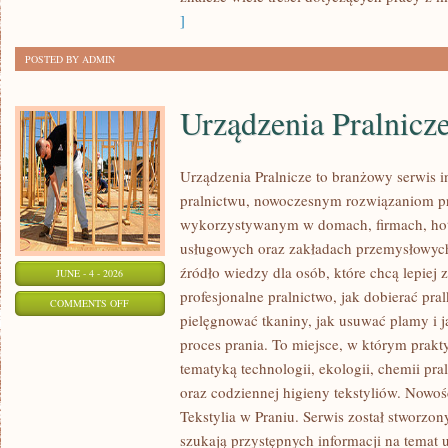
]
POSTED BY ADMIN
Urządzenia Pralnicz
Urządzenia Pralnicze to branżowy serwis 
pralnictwu, nowoczesnym rozwiązaniom pr
wykorzystywanym w domach, firmach, hote
usługowych oraz zakładach przemysłowyc
źródło wiedzy dla osób, które chcą lepiej 
JUNE - 4 - 2026
profesjonalne pralnictwo, jak dobierać pral
ON
COMMENTS OFF
pielęgnować tkaniny, jak usuwać plamy i
URZĄDZENIA
proces prania. To miejsce, w którym prakt
PRALNICZE
tematyką technologii, ekologii, chemii pra
oraz codziennej higieny tekstyliów. Nowo
Tekstylia w Praniu. Serwis został stworzon
szukają przystępnych informacji na temat 