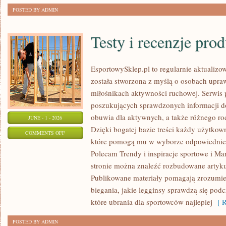
POSTED BY ADMIN
Testy i recenzje pro
EsportowySklep.pl to regularnie aktualizow
została stworzona z myślą o osobach upraw
miłośnikach aktywności ruchowej. Serwis 
poszukujących sprawdzonych informacji d
obuwia dla aktywnych, a także różnego ro
JUNE - 1 - 2026
Dzięki bogatej bazie treści każdy użytkow
ON
COMMENTS OFF
które pomogą mu w wyborze odpowiednie
TESTY
Polecam Trendy i inspiracje sportowe i Mar
I
stronie można znaleźć rozbudowane artyku
RECENZJE
Publikowane materiały pomagają zrozumieć
PRODUKTÓW
biegania, jakie legginsy sprawdzą się pod
które ubrania dla sportowców najlepiej
[ R
POSTED BY ADMIN