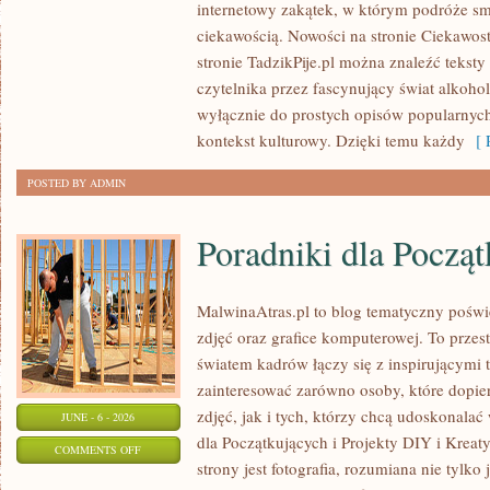
internetowy zakątek, w którym podróże sm
I
ciekawością. Nowości na stronie Ciekawost
ODPOWIEDZIALNE
stronie TadzikPije.pl można znaleźć tekst
SPOŻYWANIE
czytelnika przez fascynujący świat alkoholi
wyłącznie do prostych opisów popularnych
kontekst kulturowy. Dzięki temu każdy
[ R
POSTED BY ADMIN
Poradniki dla Począ
MalwinaAtras.pl to blog tematyczny poświę
zdjęć oraz grafice komputerowej. To przest
światem kadrów łączy się z inspirującymi 
zainteresować zarówno osoby, które dopie
zdjęć, jak i tych, którzy chcą udoskonalać 
JUNE - 6 - 2026
dla Początkujących i Projekty DIY i Krea
ON
COMMENTS OFF
strony jest fotografia, rozumiana nie tyl
PORADNIKI