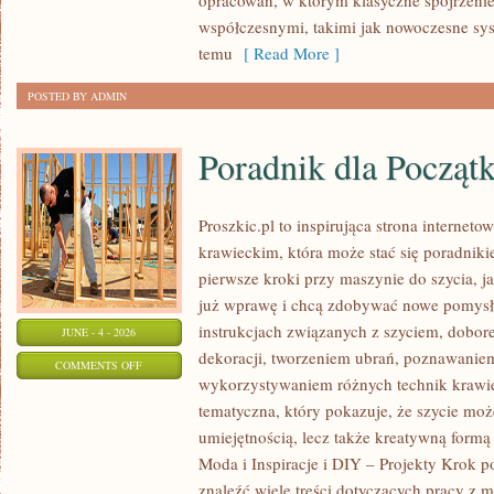
opracowań, w którym klasyczne spojrzenie 
współczesnymi, takimi jak nowoczesne sy
temu
[ Read More ]
POSTED BY ADMIN
Poradnik dla Począt
Proszkic.pl to inspirująca strona internet
krawieckim, która może stać się poradniki
pierwsze kroki przy maszynie do szycia, ja
już wprawę i chcą zdobywać nowe pomysły
instrukcjach związanych z szyciem, dob
JUNE - 4 - 2026
dekoracji, tworzeniem ubrań, poznawaniem
ON
COMMENTS OFF
wykorzystywaniem różnych technik krawie
PORADNIK
tematyczna, który pokazuje, że szycie moż
DLA
umiejętnością, lecz także kreatywną formą
POCZĄTKUJĄCYCH
Moda i Inspiracje i DIY – Projekty Krok 
znaleźć wiele treści dotyczących pracy z m