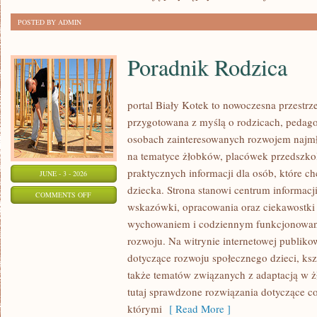
POSTED BY ADMIN
Poradnik Rodzica
portal Biały Kotek to nowoczesna przestrze
przygotowana z myślą o rodzicach, pedago
osobach zainteresowanych rozwojem najmło
na tematyce żłobków, placówek przedszkol
praktycznych informacji dla osób, które c
JUNE - 3 - 2026
dziecka. Strona stanowi centrum informacj
ON
COMMENTS OFF
wskazówki, opracowania oraz ciekawostki 
PORADNIK
wychowaniem i codziennym funkcjonowani
RODZICA
rozwoju. Na witrynie internetowej publiko
dotyczące rozwoju społecznego dzieci, ksz
także tematów związanych z adaptacją w ż
tutaj sprawdzone rozwiązania dotyczące 
którymi
[ Read More ]