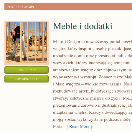
POSTED BY ADMIN
Meble i dodatki
M-Loft Design to nowoczesny portal poświ
wnętrz, który inspiruje osoby poszukując
urządzenie domu oraz przestrzeni industria
wszystkich, którzy interesują się temata
aranżowaniem wnętrz oraz najnowszymi r
JUNE - 2 - 2026
wyposażenia i wystroju. Zobacz także Mał
ON
COMMENTS OFF
i Małe wnętrza – wielkie rozwiązania. Na 
MEBLE
rozbudowane artykuły dotyczące stylowych
I
stworzyć estetyczne miejsce do życia. M-Lo
DODATKI
prezentowaniu zarówno industrialnych, ja
urządzania wnętrz. Każdy odwiedzający znaj
mogą zostać wykorzystane podczas moderni
Portal
[ Read More ]