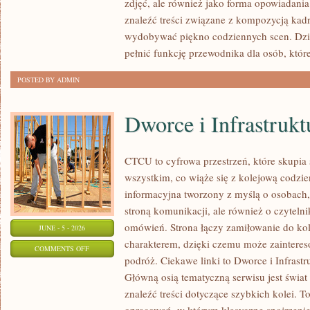
zdjęć, ale również jako forma opowiadania 
DLA
znaleźć treści związane z kompozycją kadru
POCZĄTKUJĄCYCH
wydobywać piękno codziennych scen. Dzi
pełnić funkcję przewodnika dla osób, któr
POSTED BY ADMIN
Dworce i Infrastrukt
CTCU to cyfrowa przestrzeń, które skupia 
wszystkim, co wiąże się z kolejową codzie
informacyjna tworzony z myślą o osobach, 
stroną komunikacji, ale również o czyteln
omówień. Strona łączy zamiłowanie do k
JUNE - 5 - 2026
charakterem, dzięki czemu może zaintere
ON
COMMENTS OFF
podróż. Ciekawe linki to Dworce i Infrastr
DWORCE
Główną osią tematyczną serwisu jest świa
I
znaleźć treści dotyczące szybkich kolei. T
INFRASTRUKTURA