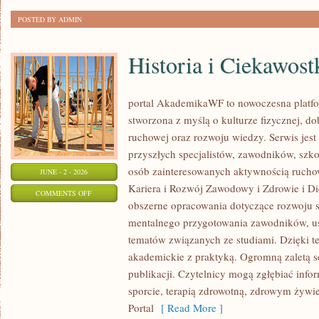
POSTED BY ADMIN
Historia i Ciekawost
portal AkademikaWF to nowoczesna platfor
stworzona z myślą o kulturze fizycznej, d
ruchowej oraz rozwoju wiedzy. Serwis jest 
przyszłych specjalistów, zawodników, szk
osób zainteresowanych aktywnością rucho
JUNE - 2 - 2026
Kariera i Rozwój Zawodowy i Zdrowie i Di
ON
COMMENTS OFF
obszerne opracowania dotyczące rozwoju 
HISTORIA
mentalnego przygotowania zawodników, u
I
tematów związanych ze studiami. Dzięki te
CIEKAWOSTKI
akademickie z praktyką. Ogromną zaletą se
publikacji. Czytelnicy mogą zgłębiać info
sporcie, terapią zdrowotną, zdrowym żywie
Portal
[ Read More ]