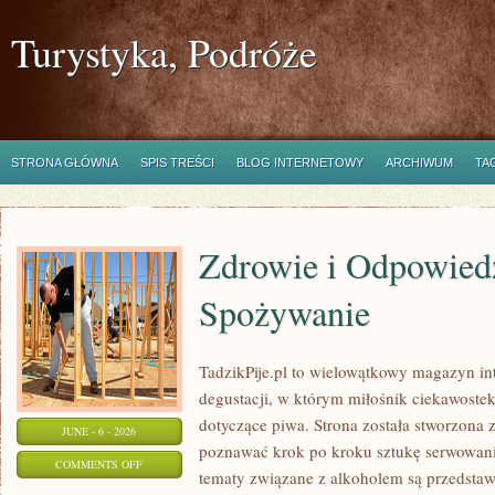
Turystyka, Podróże
STRONA GŁÓWNA
SPIS TREŚCI
BLOG INTERNETOWY
ARCHIWUM
TA
Zdrowie i Odpowied
Spożywanie
TadzikPije.pl to wielowątkowy magazyn in
degustacji, w którym miłośnik ciekawostek
dotyczące piwa. Strona została stworzona 
JUNE - 6 - 2026
poznawać krok po kroku sztukę serwowania
ON
COMMENTS OFF
tematy związane z alkoholem są przedsta
ZDROWIE