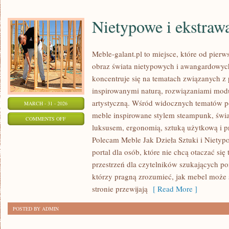
Nietypowe i ekstraw
Meble-galant.pl to miejsce, które od pier
obraz świata nietypowych i awangardowyc
koncentruje się na tematach związanych z
inspirowanymi naturą, rozwiązaniami modu
artystyczną. Wśród widocznych tematów p
MARCH - 31 - 2026
meble inspirowane stylem steampunk, świa
ON
COMMENTS OFF
luksusem, ergonomią, sztuką użytkową i p
NIETYPOWE
Polecam Meble Jak Dzieła Sztuki i Nietyp
I
portal dla osób, które nie chcą otaczać się
EKSTRAWAGANCKIE
przestrzeń dla czytelników szukających po
MEBLE
którzy pragną zrozumieć, jak mebel może s
stronie przewijają
[ Read More ]
POSTED BY ADMIN