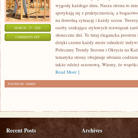
wygodę każdego dnia. Nasza strona to mie
spotykają się z praktycznością, a bogact
na dowolną sytuację i każdy sezon. Tworzy
osoby szukające stylowych rozwiązań zaró
MARCH - 27 - 2026
słoneczne dni. To tutaj elegancka prostota
ON
COMMENTS OFF
dzięki czemu każdy może odnaleźć indywid
TRENDY
Polecamy Trendy Sezonu i Okrycia na Każd
SEZONU
tematyka strony obejmuje ubrania codzienn
także odzież sezonową. Wiemy, że współc
Read More ]
POSTED BY ADMIN
Recent Posts
Archives