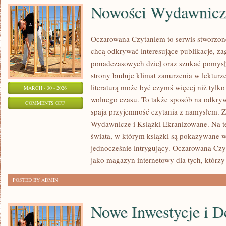
Nowości Wydawnicz
Oczarowana Czytaniem to serwis stworzone 
chcą odkrywać interesujące publikacje, z
ponadczasowych dzieł oraz szukać pomysł
strony buduje klimat zanurzenia w lekturze
literaturą może być czymś więcej niż tylk
MARCH - 30 - 2026
wolnego czasu. To także sposób na odkry
ON
COMMENTS OFF
spaja przyjemność czytania z namysłem. 
NOWOŚCI
Wydawnicze i Książki Ekranizowane. Na tej
WYDAWNICZE
świata, w którym książki są pokazywane w
jednocześnie intrygujący. Oczarowana Cz
jako magazyn internetowy dla tych, którzy
POSTED BY ADMIN
Nowe Inwestycje i D