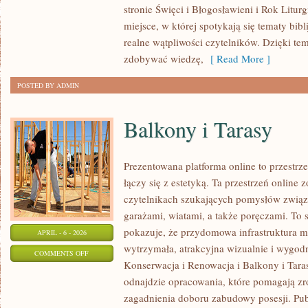
stronie Święci i Błogosławieni i Rok Litur
W
miejsce, w której spotykają się tematy bibli
KOŚCIELE
realne wątpliwości czytelników. Dzięki te
zdobywać wiedzę,
[ Read More ]
POSTED BY ADMIN
Balkony i Tarasy
Prezentowana platforma online to przestrz
łączy się z estetyką. Ta przestrzeń online
czytelnikach szukających pomysłów związa
garażami, wiatami, a także poręczami. To 
pokazuje, że przydomowa infrastruktura m
APRIL - 6 - 2026
wytrzymała, atrakcyjna wizualnie i wygo
ON
COMMENTS OFF
Konserwacja i Renowacja i Balkony i Taras
BALKONY
odnajdzie opracowania, które pomagają z
I
zagadnienia doboru zabudowy posesji. Pub
TARASY