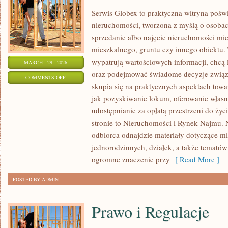
Serwis Globex to praktyczna witryna pośw
nieruchomości, tworzona z myślą o osobach
sprzedanie albo najęcie nieruchomości mi
mieszkalnego, gruntu czy innego obiektu. 
wypatrują wartościowych informacji, chcą 
MARCH - 29 - 2026
oraz podejmować świadome decyzje związ
ON
COMMENTS OFF
skupia się na praktycznych aspektach tow
NOWE
jak pozyskiwanie lokum, oferowanie własn
INWESTYCJE
udostępnianie za opłatą przestrzeni do życi
I
stronie to Nieruchomości i Rynek Najmu. 
DEWELOPERZY
odbiorca odnajdzie materiały dotyczące m
jednorodzinnych, działek, a także temató
ogromne znaczenie przy
[ Read More ]
POSTED BY ADMIN
Prawo i Regulacje