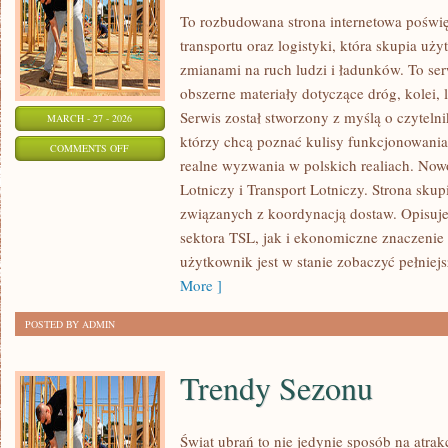
To rozbudowana strona internetowa poświ
transportu oraz logistyki, która skupia uż
zmianami na ruch ludzi i ładunków. To ser
obszerne materiały dotyczące dróg, kolei,
Serwis został stworzony z myślą o czyteln
MARCH - 27 - 2026
którzy chcą poznać kulisy funkcjonowania
ON
COMMENTS OFF
realne wyzwania w polskich realiach. Nowo
PRAWO
Lotniczy i Transport Lotniczy. Strona skup
I
związanych z koordynacją dostaw. Opisuje
REGULACJE
sektora TSL, jak i ekonomiczne znaczenie 
użytkownik jest w stanie zobaczyć pełniej
More ]
POSTED BY ADMIN
Trendy Sezonu
Świat ubrań to nie jedynie sposób na atrak