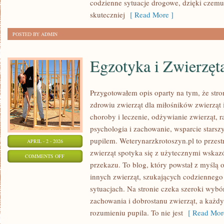
codzienne sytuacje drogowe, dzięki czem
skuteczniej
[ Read More ]
POSTED BY ADMIN
Egzotyka i Zwierzęt
Przygotowałem opis oparty na tym, że stro
zdrowiu zwierząt dla miłośników zwierząt 
choroby i leczenie, odżywianie zwierząt, r
psychologia i zachowanie, wsparcie starsz
pupilem. Weterynarzkrotoszyn.pl to przes
APRIL - 2 - 2026
zwierząt spotyka się z użytecznymi wskaz
ON
COMMENTS OFF
przekazu. To blog, który powstał z myślą 
EGZOTYKA
innych zwierząt, szukających codzienneg
I
sytuacjach. Na stronie czeka szeroki wybó
ZWIERZĘTA
zachowania i dobrostanu zwierząt, a każ
NIETYPOWE
rozumieniu pupila. To nie jest
[ Read Mor