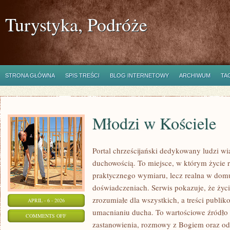
Turystyka, Podróże
STRONA GŁÓWNA
SPIS TREŚCI
BLOG INTERNETOWY
ARCHIWUM
TA
Młodzi w Kościele
Portal chrześcijański dedykowany ludzi wi
duchowością. To miejsce, w którym życie r
praktycznego wymiaru, lecz realna w domu
doświadczeniach. Serwis pokazuje, że ży
zrozumiałe dla wszystkich, a treści publik
APRIL - 6 - 2026
umacnianiu ducha. To wartościowe źródło i
ON
COMMENTS OFF
zastanowienia, rozmowy z Bogiem oraz od
MŁODZI