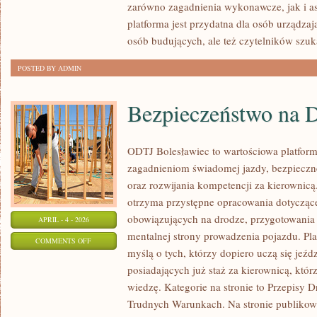
zarówno zagadnienia wykonawcze, jak i a
platforma jest przydatna dla osób urządza
osób budujących, ale też czytelników szu
POSTED BY ADMIN
Bezpieczeństwo na 
ODTJ Bolesławiec to wartościowa platforma
zagadnieniom świadomej jazdy, bezpieczn
oraz rozwijania kompetencji za kierownicą
otrzyma przystępne opracowania dotyczące 
obowiązujących na drodze, przygotowania 
APRIL - 4 - 2026
mentalnej strony prowadzenia pojazdu. Pla
ON
COMMENTS OFF
myślą o tych, którzy dopiero uczą się jeźd
BEZPIECZEŃSTWO
posiadających już staż za kierownicą, któ
NA
wiedzę. Kategorie na stronie to Przepisy 
DRODZE
Trudnych Warunkach. Na stronie publikowa