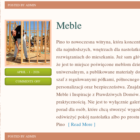
POSTED BY ADMIN
Meble
Pino to nowoczesna witryna, która koncentr
dla najmłodszych, wnętrzach dla nastolat
rozwiązaniach do mieszkania. Już sam głó
że jest to miejsce poświęcone meblom dz
uniwersalnym, a publikowane materiały d
APRIL - 1 - 2026
szaf z regulowanymi półkami, północnego
ON
COMMENTS OFF
personalizacji oraz bezpieczeństwa. Znajdzi
MEBLE
Meble i Inspiracje z Prawdziwych Domów. T
praktycznością. Nie jest to wyłącznie gale
porad dla osób, które chcą stworzyć wygo
odświeżyć pokój nastolatka albo po prost
Pino
[ Read More ]
POSTED BY ADMIN