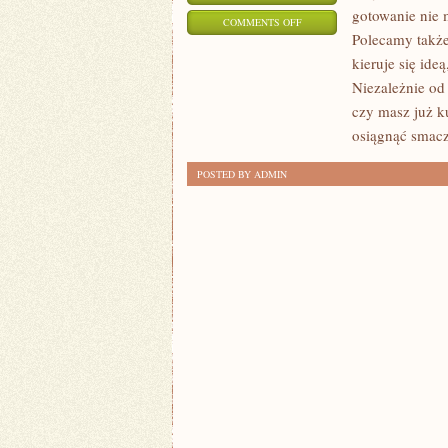
gotowanie nie 
ON
COMMENTS OFF
Polecamy także
WEGE
kieruje się id
I
Niezależnie od
WEGANIZM
czy masz już ku
osiągnąć smac
POSTED BY ADMIN