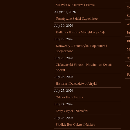
Muzyka w Kulturze i Filmie
Oc
August 1, 2026
Se
Tematyczne Szlaki Czytelnicze
A
July 30, 2026
Kultura i Historia Modyfikacji Ciała
Ju
July 28, 2026
Ju
Konwenty – Fantastyka, Popkultura i
M
Społeczność
Ap
July 28, 2026
Ciekawostki Fitness i Nowinki ze Świata
M
Sportu
Fe
July 26, 2026
Historia i Dziedzictwo Afryki
July 25, 2026
Odzież Patriotyczna
July 24, 2026
Testy Części i Narzędzi
July 23, 2026
Słodkie Bez Cukru i Nabiału