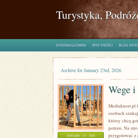
Turystyka, Podróż
STRONA GŁÓWNA
SPIS TREŚCI
BLOG INT
Archive for January 23rd, 2026
Wege i
Mediaknorr.pl t
osobach szukaj
którzy chcą go
potraw. Na stro
przygotować z 
JANUARY - 23 - 2026