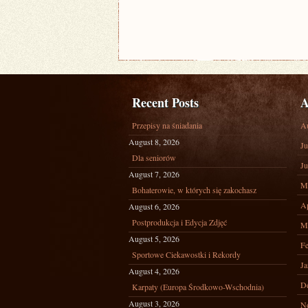
Recent Posts
A
Przepisy na śniadania
A
August 8, 2026
Ju
Dla seniorów
Ju
August 7, 2026
M
Bohaterowie, w których się zakochasz
Ap
August 6, 2026
Postprodukcja i Edycja Zdjęć
M
August 5, 2026
Fe
Sportowe Ciekawostki i Rekordy
Ja
August 4, 2026
D
Karpaty (Europa Środkowo-Wschodnia)
August 3, 2026
N