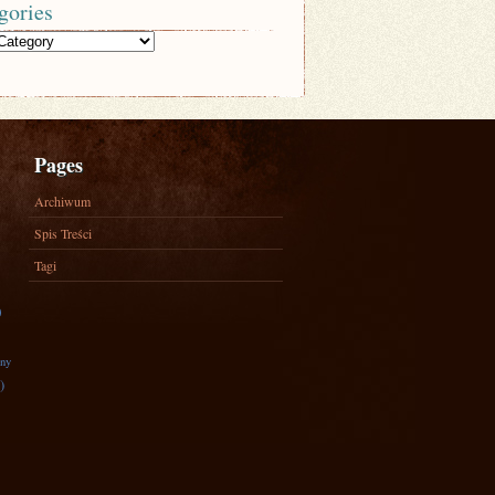
gories
Pages
Archiwum
Spis Treści
Tagi
)
zny
)