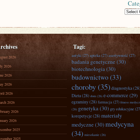
Cate
Categories
rchives
Tagi:
antyki
(27)
apteka
(27)
asertywność
(27)
ugust 2026
badania genetyczne
(30)
ly 2026
biotechnologia
(30)
ne 2026
budownictwo
(33)
ay 2026
choroby
(35)
diagnostyka
(28
ril 2026
e-commerce
(29)
Dieta
(28)
dom
(26)
egzaminy
(28)
farmacja
(27)
arch 2026
fitness medyc
genetyka
(30)
gry edukacyjne
(27
(26)
bruary 2026
materiały
korepetycje
(28)
nuary 2026
medycyna
medyczne
(30)
ecember 2025
(34)
mieszkanie
(26)
ovember 2025