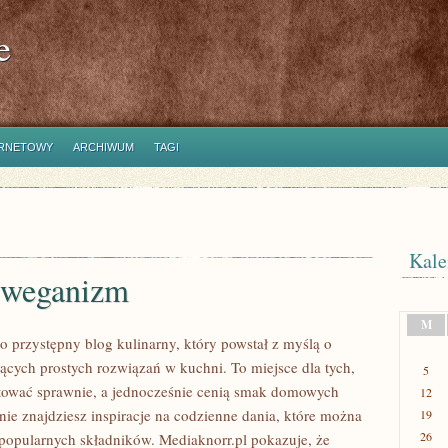
e
ERNETOWY
ARCHIWUM
TAGI
Kale
 weganizm
M
o przystępny blog kulinarny, który powstał z myślą o
ących prostych rozwiązań w kuchni. To miejsce dla tych,
5
tować sprawnie, a jednocześnie cenią smak domowych
12
nie znajdziesz inspiracje na codzienne dania, które można
19
26
popularnych składników. Mediaknorr.pl pokazuje, że