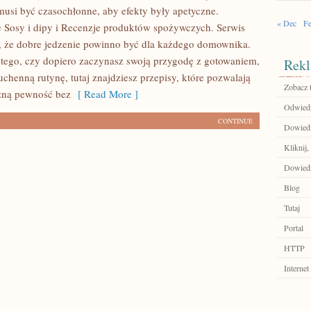
musi być czasochłonne, aby efekty były apetyczne.
« Dec
Fe
 Sosy i dipy i Recenzje produktów spożywczych. Serwis
eą, że dobre jedzenie powinno być dla każdego domownika.
 tego, czy dopiero zaczynasz swoją przygodę z gotowaniem,
Rekl
chenną rutynę, tutaj znajdziesz przepisy, które pozwalają
Zobacz 
zną pewność bez
[ Read More ]
Odwiedź
CONTINUE
Dowiedz 
Kliknij
Dowiedz 
Blog
Tutaj
Portal
HTTP
Internet