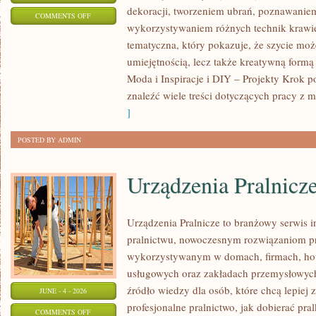
dekoracji, tworzeniem ubrań, poznawaniem
ON
COMMENTS OFF
wykorzystywaniem różnych technik krawie
PORADNIK
tematyczna, który pokazuje, że szycie moż
DLA
umiejętnością, lecz także kreatywną formą
POCZĄTKUJĄCYCH
Moda i Inspiracje i DIY – Projekty Krok 
znaleźć wiele treści dotyczących pracy z m
]
POSTED BY ADMIN
Urządzenia Pralnicz
Urządzenia Pralnicze to branżowy serwis 
pralnictwu, nowoczesnym rozwiązaniom pr
wykorzystywanym w domach, firmach, hote
usługowych oraz zakładach przemysłowyc
źródło wiedzy dla osób, które chcą lepiej 
JUNE - 4 - 2026
profesjonalne pralnictwo, jak dobierać pral
ON
COMMENTS OFF