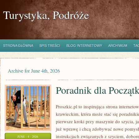
Turystyka, Podróże
STRONA GŁÓWNA
SPIS TREŚCI
BLOG INTERNETOWY
ARCHIWUM
TA
Archive for June 4th, 2026
Poradnik dla Począt
Proszkic.pl to inspirująca strona internet
krawieckim, która może stać się poradniki
pierwsze kroki przy maszynie do szycia, ja
już wprawę i chcą zdobywać nowe pomysły
instrukcjach związanych z szyciem, dob
JUNE - 4 - 2026