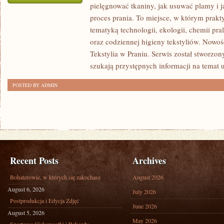
pielęgnować tkaniny, jak usuwać plamy i
URZĄDZENIA
proces prania. To miejsce, w którym prakt
PRALNICZE
tematyką technologii, ekologii, chemii pra
oraz codziennej higieny tekstyliów. Nowo
Tekstylia w Praniu. Serwis został stworzon
szukają przystępnych informacji na temat 
POSTED BY ADMIN
Recent Posts
Archives
Bohaterowie, w których się zakochasz
August 2026
August 6, 2026
July 2026
Postprodukcja i Edycja Zdjęć
June 2026
August 5, 2026
May 2026