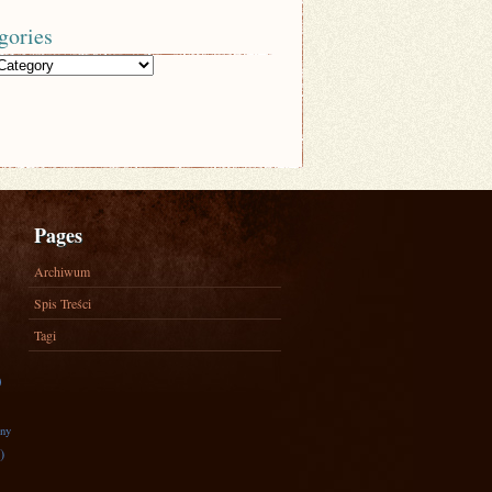
gories
Pages
Archiwum
Spis Treści
Tagi
)
zny
)