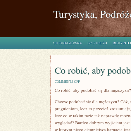
Turystyka, Podróż
STRONA GŁÓWNA
SPIS TREŚCI
BLOG INT
Co robić, aby podo
ON
COMMENTS OFF
CO
Co robić, aby podobać się dla mężczyzn?
ROBIĆ,
ABY
PODOBAĆ
Chcesz podobać się dla mężczyzn? Cóż, 
SIĘ
MĘŻCZYZNOM?
pragnieniom, lecz to przecież zrozumiałe
lecz co w takim razie tak naprawdę można 
wyglądać? Bardzo dobrym wyjściem jest c
w którym nieco ciemniejsza karnacja jest 