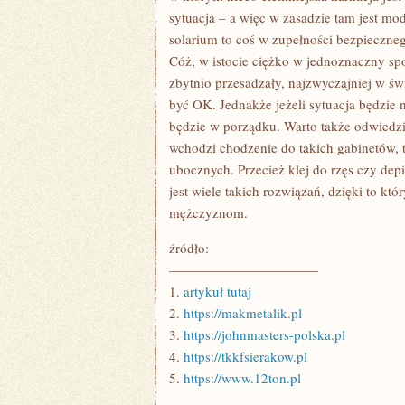
sytuacja – a więc w zasadzie tam jest mo
solarium to coś w zupełności bezpieczne
Cóż, w istocie ciężko w jednoznaczny sp
zbytnio przesadzały, najzwyczajniej w ś
być OK. Jednakże jeżeli sytuacja będzie
będzie w porządku. Warto także odwiedz
wchodzi chodzenie do takich gabinetów, 
ubocznych. Przecież klej do rzęs czy dep
jest wiele takich rozwiązań, dzięki to kt
mężczyznom.
źródło:
———————————
1.
artykuł tutaj
2.
https://makmetalik.pl
3.
https://johnmasters-polska.pl
4.
https://tkkfsierakow.pl
5.
https://www.12ton.pl