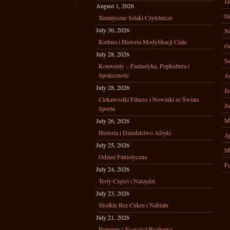
Ja
August 1, 2026
D
Tematyczne Szlaki Czytelnicze
July 30, 2026
N
Kultura i Historia Modyfikacji Ciała
Oc
July 28, 2026
Se
Konwenty – Fantastyka, Popkultura i
Społeczność
A
July 28, 2026
Ju
Ciekawostki Fitness i Nowinki ze Świata
Ju
Sportu
M
July 26, 2026
Historia i Dziedzictwo Afryki
Ap
July 25, 2026
M
Odzież Patriotyczna
Fe
July 24, 2026
Testy Części i Narzędzi
July 23, 2026
Słodkie Bez Cukru i Nabiału
July 21, 2026
Premiery i Nowości Rynkowe