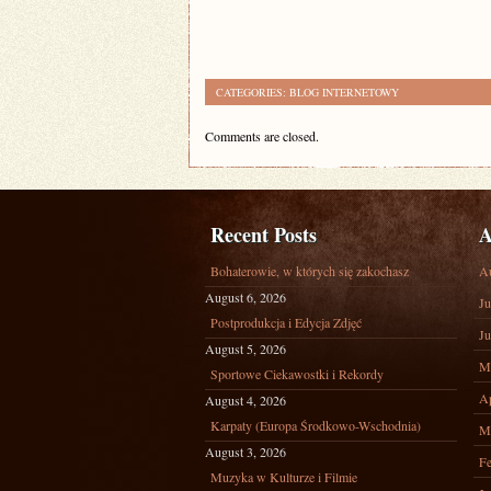
CATEGORIES:
BLOG INTERNETOWY
Comments are closed.
Recent Posts
A
Bohaterowie, w których się zakochasz
A
August 6, 2026
Ju
Postprodukcja i Edycja Zdjęć
Ju
August 5, 2026
M
Sportowe Ciekawostki i Rekordy
Ap
August 4, 2026
Karpaty (Europa Środkowo-Wschodnia)
M
August 3, 2026
Fe
Muzyka w Kulturze i Filmie