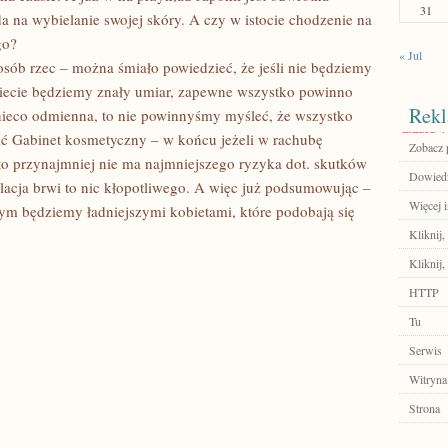
31
da na wybielanie swojej skóry. A czy w istocie chodzenie na
go?
« Jul
osób rzec – można śmiało powiedzieć, że jeśli nie będziemy
wiecie będziemy znały umiar, zapewne wszystko powinno
Rekl
 nieco odmienna, to nie powinnyśmy myśleć, że wszystko
ić Gabinet kosmetyczny – w końcu jeżeli w rachubę
Zobacz 
to przynajmniej nie ma najmniejszego ryzyka dot. skutków
Dowiedz
ilacja brwi to nic kłopotliwego. A więc już podsumowując –
Więcej 
órym będziemy ładniejszymi kobietami, które podobają się
Kliknij,
Kliknij,
HTTP
Tu
Serwis
Witryna
Strona