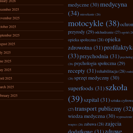
nuary 2026
medycyna
medyczne
(30)
ecember 2025
(34)
mieszkanie
(26)
ovember 2025
motocykle
(38)
ochro
tober 2025
przyrody
(29)
odchudzanie
(27)
ogród
(2
ptember 2025
opieka
opieka społeczna
(28)
ugust 2025
profilaktyk
zdrowotna
(31)
ly 2025
(33)
przychodnia
(31)
psycholog
ne 2025
psychologia społeczna
(29)
(26)
recepty
(31)
ay 2025
rehabilitacja
(28)
rodz
sprzęt medyczny
(30)
ril 2025
(26)
szkoła
superfoods
(31)
arch 2025
(39)
bruary 2025
szpital
(31)
sztuka cyfrow
transport publiczny
(32
(27)
wiedza medyczna
(30)
wyposażenie
zajęcia
zabawa
(28)
wnętrz
(26)
zdrowe
dodatkowe
(31)