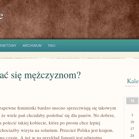
e
ERNETOWY
ARCHIWUM
TAGI
bać się mężczyznom?
Kale
M
zapewne feministki bardzo mocno sprzeciwiają się takowym
, że wiele pań chciałaby podobać się dla panów. No dobrze,
3
10
polecić takiej kobiecie, która po prostu chce lepiej
17
hociażby wizyta na solarium. Przecież Polska jest krajem,
24
na czasie. A już w na przykład Japonii jest odwrotna