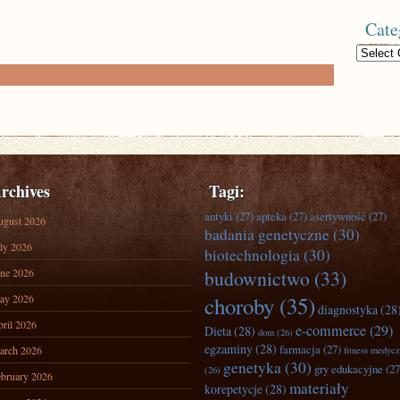
Cate
Categories
rchives
Tagi:
antyki
(27)
apteka
(27)
asertywność
(27)
ugust 2026
badania genetyczne
(30)
ly 2026
biotechnologia
(30)
ne 2026
budownictwo
(33)
ay 2026
choroby
(35)
diagnostyka
(28
ril 2026
e-commerce
(29)
Dieta
(28)
dom
(26)
egzaminy
(28)
farmacja
(27)
arch 2026
fitness medyc
genetyka
(30)
gry edukacyjne
(27
(26)
bruary 2026
materiały
korepetycje
(28)