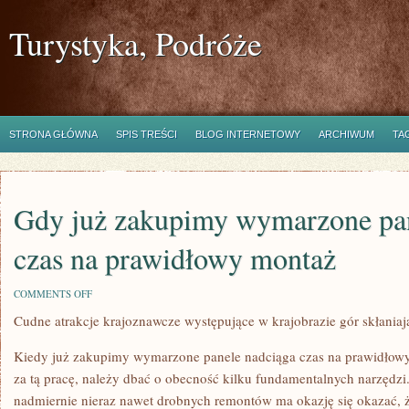
Turystyka, Podróże
STRONA GŁÓWNA
SPIS TREŚCI
BLOG INTERNETOWY
ARCHIWUM
TA
Gdy już zakupimy wymarzone pa
czas na prawidłowy montaż
ON
COMMENTS OFF
GDY
Cudne atrakcje krajoznawcze występujące w krajobrazie gór skłaniaj
JUŻ
ZAKUPIMY
WYMARZONE
Kiedy już zakupimy wymarzone panele nadciąga czas na prawidłowy
PANELE
NADCHODZI
za tą pracę, należy dbać o obecność kilku fundamentalnych narzędzi
CZAS
nadmiernie nieraz nawet drobnych remontów ma okazję się okazać, 
NA