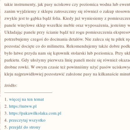
PRAWIDŁOWY
takie instrumenty, jak pasy uciskowe czy poziomica wodna lub ewentu
MONTAŻ
zanim wyjdziemy z sklepu zatroszczmy się również o zakup stosown
zwykle jest to gąbka bądź folia. Kiedy już wyniesiemy z pomieszcz
panele winylowe sklep wszelkie meble oraz wyposażenia, jesteśmy w 
Układając panele przy ścianie bądź też rogu pomieszczenia ekspres
potrzebujemy czegoś do docinania detalów. Nie zaleca się tu piłek 
pozostać docięte co do milimetra. Rekomendujemy także dobre podk
było łatwe przyda nam się kątownik stolarski lub poziomica. Przy u
parkietu. Gdy ułożymy pierwsza linię paneli może się również okaza
drobne rowki. W owym czasie też powinniśmy użyć pasów uciskowyc
kleju najprawidłowiej pozostawić założone pasy na kilkanaście minut
źródło:
———————————
1.
więcej na ten temat
2.
https://mtww.pl
3.
https://pakawilkolaka.com.pl
4.
przeczytaj wszystko
5.
przejdź do strony