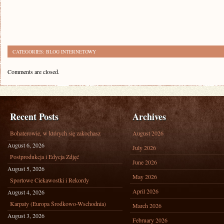
CATEGORIES:
BLOG INTERNETOWY
Comments are closed.
Recent Posts
Archives
Bohaterowie, w których się zakochasz
August 2026
August 6, 2026
July 2026
Postprodukcja i Edycja Zdjęć
June 2026
August 5, 2026
May 2026
Sportowe Ciekawostki i Rekordy
April 2026
August 4, 2026
Karpaty (Europa Środkowo-Wschodnia)
March 2026
August 3, 2026
February 2026