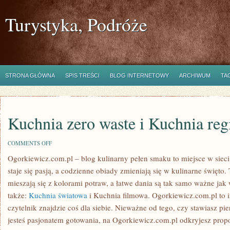
Turystyka, Podróże
STRONA GŁÓWNA
SPIS TREŚCI
BLOG INTERNETOWY
ARCHIWUM
TA
Kuchnia zero waste i Kuchnia reg
ON
COMMENTS OFF
KUCHNIA
Ogorkiewicz.com.pl – blog kulinarny pełen smaku to miejsce w sieci
ZERO
WASTE
staje się pasją, a codzienne obiady zmieniają się w kulinarne święto
I
KUCHNIA
mieszają się z kolorami potraw, a łatwe dania są tak samo ważne ja
REGIONALNA
także:
Kuchnia światowa
i Kuchnia filmowa. Ogorkiewicz.com.pl to i
czytelnik znajdzie coś dla siebie. Nieważne od tego, czy stawiasz pi
jesteś pasjonatem gotowania, na Ogorkiewicz.com.pl odkryjesz prop