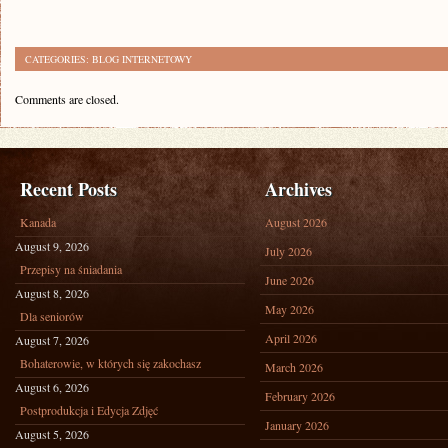
CATEGORIES:
BLOG INTERNETOWY
Comments are closed.
Recent Posts
Archives
Kanada
August 2026
August 9, 2026
July 2026
Przepisy na śniadania
June 2026
August 8, 2026
May 2026
Dla seniorów
April 2026
August 7, 2026
Bohaterowie, w których się zakochasz
March 2026
August 6, 2026
February 2026
Postprodukcja i Edycja Zdjęć
January 2026
August 5, 2026