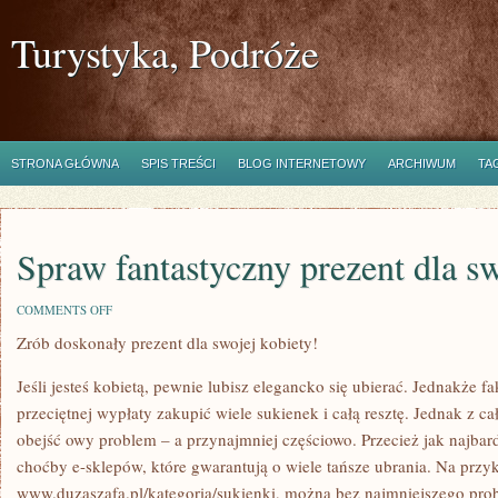
Turystyka, Podróże
STRONA GŁÓWNA
SPIS TREŚCI
BLOG INTERNETOWY
ARCHIWUM
TA
Spraw fantastyczny prezent dla sw
ON
COMMENTS OFF
SPRAW
Zrób doskonały prezent dla swojej kobiety!
FANTASTYCZNY
PREZENT
DLA
Jeśli jesteś kobietą, pewnie lubisz elegancko się ubierać. Jednakże fakt
SWOJEJ
PARTNERKI!
przeciętnej wypłaty zakupić wiele sukienek i całą resztę. Jednak z 
obejść owy problem – a przynajmniej częściowo. Przecież jak najba
choćby e-sklepów, które gwarantują o wiele tańsze ubrania. Na prz
www.duzaszafa.pl/kategoria/sukienki, można bez najmniejszego prob