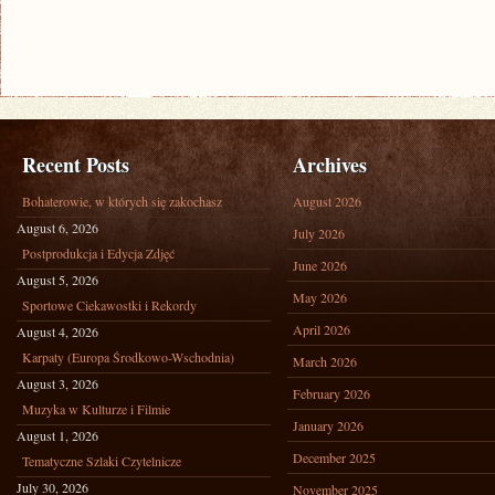
Recent Posts
Archives
Bohaterowie, w których się zakochasz
August 2026
August 6, 2026
July 2026
Postprodukcja i Edycja Zdjęć
June 2026
August 5, 2026
May 2026
Sportowe Ciekawostki i Rekordy
April 2026
August 4, 2026
Karpaty (Europa Środkowo-Wschodnia)
March 2026
August 3, 2026
February 2026
Muzyka w Kulturze i Filmie
January 2026
August 1, 2026
December 2025
Tematyczne Szlaki Czytelnicze
July 30, 2026
November 2025