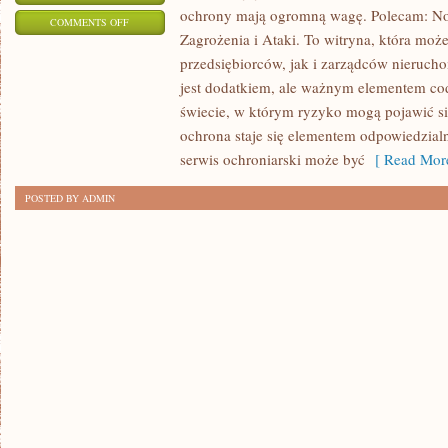
ochrony mają ogromną wagę. Polecam: No
ON
COMMENTS OFF
Zagrożenia i Ataki. To witryna, która moż
ZAGROŻENIA
przedsiębiorców, jak i zarządców nierucho
I
jest dodatkiem, ale ważnym elementem c
ATAKI
świecie, w którym ryzyko mogą pojawić si
ochrona staje się elementem odpowiedzial
serwis ochroniarski może być
[ Read More
POSTED BY ADMIN