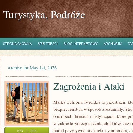
Turystyka, Podróże
STRONA GŁÓWNA
SPIS TREŚCI
BLOG INTERNETOWY
ARCHIWUM
TA
Archive for May 1st, 2026
Zagrożenia i Ataki
Marka Ochrona Twierdza to przestrzeń, któ
bezpieczeństwa w sposób zrozumiały. Stro
o osobach, firmach i instytucjach, które p
w zakresie zabezpieczenia obiektów. Już
budzi pozytywne odczucia z zaufaniem, cz
MAY - 1 - 2026