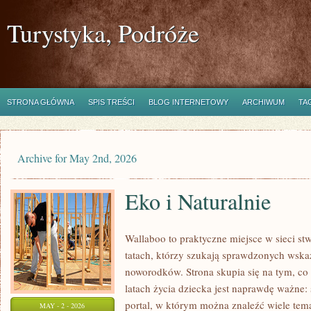
Turystyka, Podróże
STRONA GŁÓWNA
SPIS TREŚCI
BLOG INTERNETOWY
ARCHIWUM
TA
Archive for May 2nd, 2026
Eko i Naturalnie
Wallaboo to praktyczne miejsce w sieci s
tatach, którzy szukają sprawdzonych wsk
noworodków. Strona skupia się na tym, co
latach życia dziecka jest naprawdę ważne: 
portal, w którym można znaleźć wiele tem
MAY - 2 - 2026