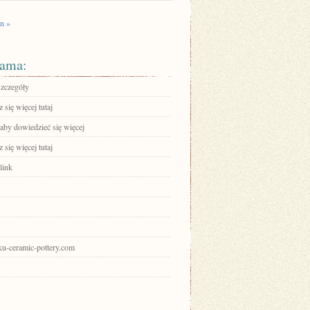
n »
ama:
szczegóły
się więcej tutaj
 aby dowiedzieć się więcej
się więcej tutaj
link
aku-ceramic-pottery.com