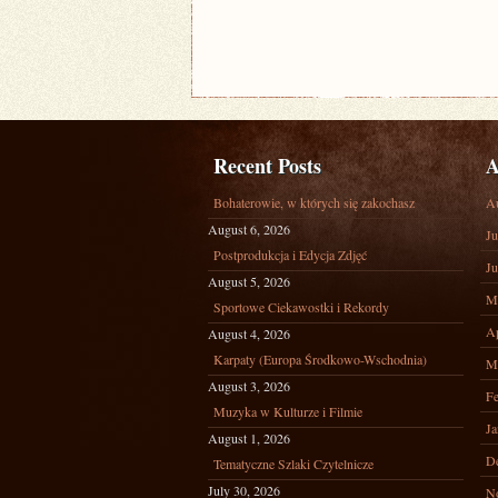
Recent Posts
A
Bohaterowie, w których się zakochasz
A
August 6, 2026
Ju
Postprodukcja i Edycja Zdjęć
Ju
August 5, 2026
M
Sportowe Ciekawostki i Rekordy
Ap
August 4, 2026
Karpaty (Europa Środkowo-Wschodnia)
M
August 3, 2026
Fe
Muzyka w Kulturze i Filmie
Ja
August 1, 2026
D
Tematyczne Szlaki Czytelnicze
July 30, 2026
N