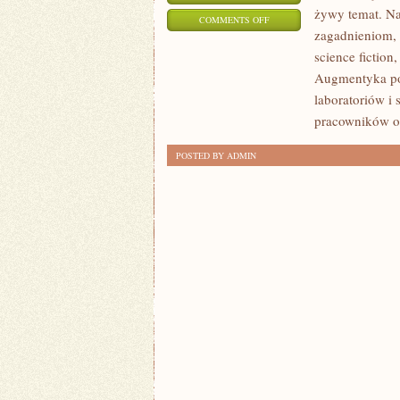
żywy temat. Na
ON
COMMENTS OFF
zagadnieniom, k
STARTUPY
science fiction
I
Augmentyka pok
INNOWATORZY
laboratoriów i 
pracowników o
POSTED BY ADMIN