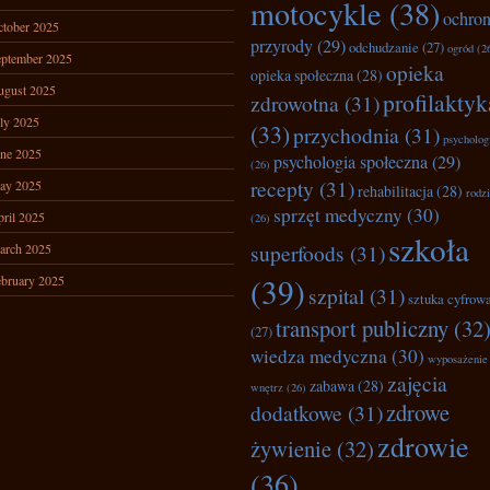
motocykle
(38)
ochro
tober 2025
przyrody
(29)
odchudzanie
(27)
ogród
(2
ptember 2025
opieka
opieka społeczna
(28)
ugust 2025
profilaktyk
zdrowotna
(31)
ly 2025
(33)
przychodnia
(31)
psycholog
ne 2025
psychologia społeczna
(29)
(26)
recepty
(31)
ay 2025
rehabilitacja
(28)
rodz
sprzęt medyczny
(30)
ril 2025
(26)
szkoła
superfoods
(31)
arch 2025
(39)
bruary 2025
szpital
(31)
sztuka cyfrow
transport publiczny
(32
(27)
wiedza medyczna
(30)
wyposażenie
zajęcia
zabawa
(28)
wnętrz
(26)
zdrowe
dodatkowe
(31)
zdrowie
żywienie
(32)
(36)