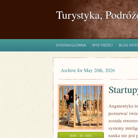
Turystyka, Podróż
STRONA GŁÓWNA
SPIS TREŚCI
BLOG INT
Archive for May 20th, 2026
Startup
Augmentyka to 
poznawać świat 
została stworzo
systemy inteli
nauka nie jest 
MAY - 20 - 2026