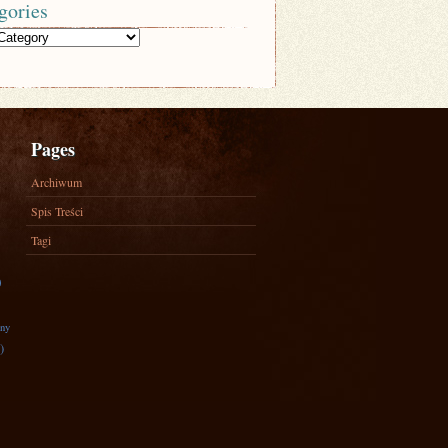
gories
Pages
Archiwum
Spis Treści
Tagi
)
zny
)