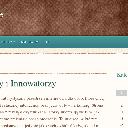
e
ERNETOWY
ARCHIWUM
TAGI
Kale
y i Innowatorzy
M
futurystyczna przestrzeń internetowa dla osób, które chcą
sztucznej inteligencji oraz jego wpływ na kulturę. Strona
4
na z myślą o czytelnikach, którzy interesują się tym, jak
11
gentne zmieniają nasze otoczenie. To miejsce, w którym
18
25
przedstawiana jedynie jako suchy zbiór faktów, ale jako