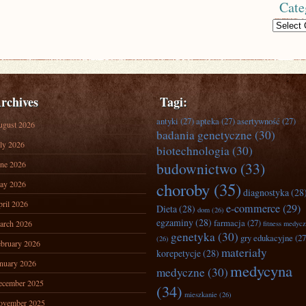
Cate
Categories
rchives
Tagi:
antyki
(27)
apteka
(27)
asertywność
(27)
ugust 2026
badania genetyczne
(30)
ly 2026
biotechnologia
(30)
ne 2026
budownictwo
(33)
ay 2026
choroby
(35)
diagnostyka
(28
ril 2026
e-commerce
(29)
Dieta
(28)
dom
(26)
egzaminy
(28)
farmacja
(27)
arch 2026
fitness medyc
genetyka
(30)
gry edukacyjne
(27
(26)
bruary 2026
materiały
korepetycje
(28)
nuary 2026
medycyna
medyczne
(30)
ecember 2025
(34)
mieszkanie
(26)
ovember 2025