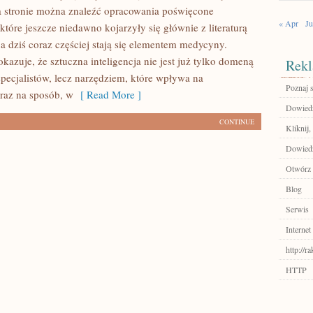
 stronie można znaleźć opracowania poświęcone
« Apr
Ju
tóre jeszcze niedawno kojarzyły się głównie z literaturą
, a dziś coraz częściej stają się elementem medycyny.
azuje, że sztuczna inteligencja nie jest już tylko domeną
Rekl
specjalistów, lecz narzędziem, które wpływa na
Poznaj 
raz na sposób, w
[ Read More ]
Dowiedz 
CONTINUE
Kliknij,
Dowiedz 
Otwórz 
Blog
Serwis
Internet
http://r
HTTP