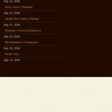
July 24, 2026
Testy Części i Narzędzi
July 23, 2026
Słodkie Bez Cukru i Nabiału
July 21, 2026
Premiery i Nowości Rynkowe
July 20, 2026
Eko Rolnictwo i Producenci
July 20, 2026
Moda i Styl
July 18, 2026