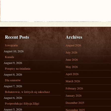
Recent Posts
Archives
Szwajcaria
August 2026
August 10, 2026
July 2026
Kanada
June 2026
August 9, 2026
May 2026
Przepisy na śniadania
April 2026
August 8, 2026
Dla seniorów
March 2026
August 7, 2026
February 2026
Bohaterowie, w których się zakochasz
January 2026
August 6, 2026
December 2025
Postprodukcja i Edycja Zdjęć
August 5, 2026
November 2025