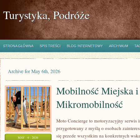
Turystyka, Podróże
STRONA GŁÓWNA
SPIS TREŚCI
BLOG INTERNETOWY
ARCHIWUM
TA
Archive for May 6th, 2026
Mobilność Miejska i
Mikromobilność
Moto Concierge to motoryzacyjny serwis i
przygotowany z myślą o osobach zainteres
się przede wszystkim na konkretnych ws
MAY - 6 - 2026