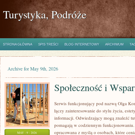
Turystyka, Podróże
STRONA GŁÓWNA
SPIS TREŚCI
BLOG INTERNETOWY
ARCHIWUM
TA
Archive for May 9th, 2026
Społeczność i Wspar
Serwis funkcjonujący pod nazwą Olga Kom
łączy zainteresowanie do stylu życia, este
informacji. Odwiedzający mogą znaleźć tut
pomagają w codziennym funkcjonowaniu. S
opracowana z myślą o osobach, które cenią
MAY - 9 - 2026