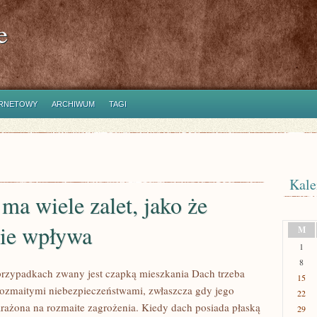
e
ERNETOWY
ARCHIWUM
TAGI
Kale
ma wiele zalet, jako że
nie wpływa
M
1
8
rzypadkach zwany jest czapką mieszkania Dach trzeba
15
rozmaitymi niebezpieczeństwami, zwłaszcza gdy jego
22
arażona na rozmaite zagrożenia. Kiedy dach posiada płaską
29