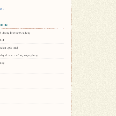
ct »
ama:
stronę internetową tutaj
link
ełen opis tutaj
 aby dowiedzieć się więcej tutaj
utaj