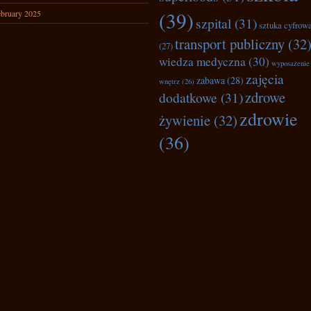
(39)
bruary 2025
szpital
(31)
sztuka cyfrow
transport publiczny
(32
(27)
wiedza medyczna
(30)
wyposażenie
zajęcia
zabawa
(28)
wnętrz
(26)
zdrowe
dodatkowe
(31)
zdrowie
żywienie
(32)
(36)