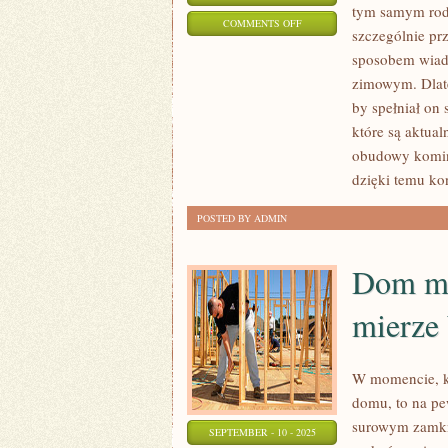
tym samym rodzi
ON
COMMENTS OFF
szczególnie prz
PODOBAJĄ
sposobem wiado
NAM
zimowym. Dlat
SIĘ
by spełniał on
NIESŁYCHANIE
które są aktua
PRZERÓŻNE
obudowy komink
MEBLE
dzięki temu k
POSTED BY ADMIN
Dom mo
mierze
W momencie, k
domu, to na pe
surowym zamkni
SEPTEMBER - 10 - 2025