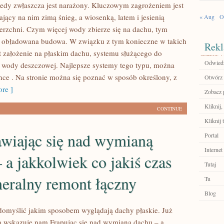
tedy zwłaszcza jest narażony. Kluczowym zagrożeniem jest
ający na nim zimą śnieg, a wiosenką, latem i jesienią
« Aug
O
erzchni. Czym więcej wody zbierze się na dachu, tym
e obładowana budowa. W związku z tym konieczne w takich
Rekl
t założenie na płaskim dachu, systemu służącego do
Odwiedź 
wody deszczowej. Najlepsze systemy tego typu, można
once . Na stronie można się poznać w sposób określony, z
Otwórz 
re ]
Zobacz p
Kliknij,
CONTINUE
Kliknij t
awiając się nad wymianą
Portal
Internet
 a jakkolwiek co jakiś czas
Tutaj
neralny remont łączny
Tu
Blog
 domyślić jakim sposobem wyglądają dachy płaskie. Już
 wskazuje nam Frapując się nad wymianą dachu – a