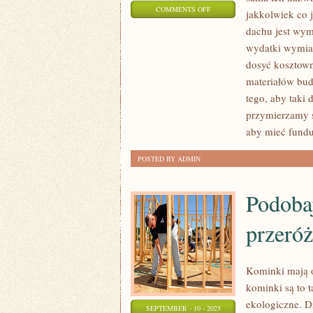
ON
COMMENTS OFF
jakkolwiek co 
ZASTANAWIAJĄC
dachu jest wym
SIĘ
wydatki wymian
NAD
dosyć kosztown
WYMIANĄ
materiałów bud
DACHU
tego, aby taki
przymierzamy si
–
aby mieć fundu
A
JAKKOLWIEK
POSTED BY ADMIN
CO
JAKIŚ
Podobaj
CZAS
TAKI
przeró
GENERALNY
REMONT
Kominki mają o
ŁĄCZNY
kominki są to 
ekologiczne. D
SEPTEMBER - 10 - 2025