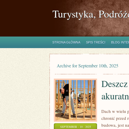
Turystyka, Podróż
STRONA GŁÓWNA
SPIS TREŚCI
BLOG INT
Archive for September 10th, 2025
Deszcz 
akurat
Dach w wielu p
chronić przed 
budowa, jest n
SEPTEMBER - 10 - 2025