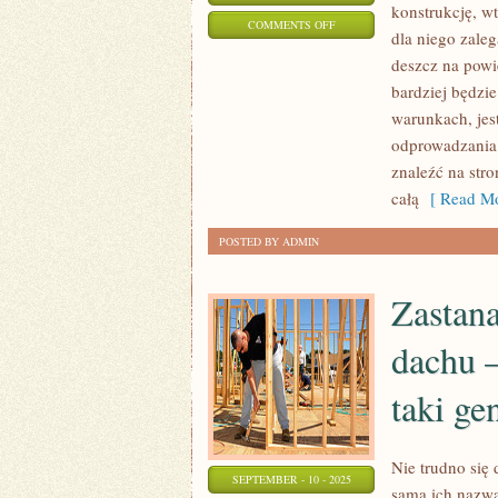
konstrukcję, w
ON
COMMENTS OFF
dla niego zaleg
DESZCZ
deszcz na powi
MA
bardziej będzi
WIELE
warunkach, jes
ZALET,
odprowadzania 
JAKO
znaleźć na str
ŻE
całą
[ Read Mo
AKURATNIE
POSTED BY ADMIN
WPŁYWA
Zastan
dachu –
taki ge
Nie trudno się
SEPTEMBER - 10 - 2025
sama ich nazwa