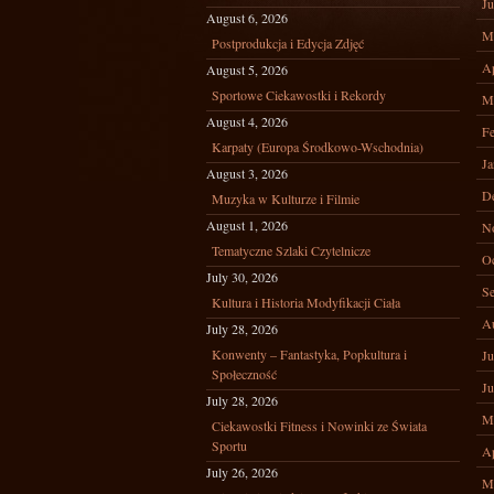
Ju
August 6, 2026
M
Postprodukcja i Edycja Zdjęć
Ap
August 5, 2026
Sportowe Ciekawostki i Rekordy
M
August 4, 2026
Fe
Karpaty (Europa Środkowo-Wschodnia)
Ja
August 3, 2026
D
Muzyka w Kulturze i Filmie
August 1, 2026
N
Tematyczne Szlaki Czytelnicze
Oc
July 30, 2026
Se
Kultura i Historia Modyfikacji Ciała
A
July 28, 2026
Konwenty – Fantastyka, Popkultura i
Ju
Społeczność
Ju
July 28, 2026
M
Ciekawostki Fitness i Nowinki ze Świata
Sportu
Ap
July 26, 2026
M