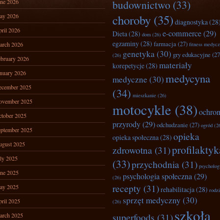
ne 2026
budownictwo
(33)
ay 2026
choroby
(35)
diagnostyka
(28
ril 2026
e-commerce
(29)
Dieta
(28)
dom
(26)
egzaminy
(28)
farmacja
(27)
arch 2026
fitness medyc
genetyka
(30)
gry edukacyjne
(27
(26)
bruary 2026
materiały
korepetycje
(28)
nuary 2026
medycyna
medyczne
(30)
ecember 2025
(34)
mieszkanie
(26)
ovember 2025
motocykle
(38)
ochro
tober 2025
przyrody
(29)
odchudzanie
(27)
ogród
(2
ptember 2025
opieka
opieka społeczna
(28)
ugust 2025
profilaktyk
zdrowotna
(31)
ly 2025
(33)
przychodnia
(31)
psycholog
ne 2025
psychologia społeczna
(29)
(26)
recepty
(31)
ay 2025
rehabilitacja
(28)
rodz
sprzęt medyczny
(30)
ril 2025
(26)
szkoła
superfoods
(31)
arch 2025