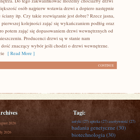
nętrza. Do tego zakwalifikować możemy chociażby drzwi
ększość osób najpierw wstawia drzwi a dopiero następnie
 ściany itp. Czy takie rozwiązanie jest dobre? Rzecz jasna,
w pierwszej kolejności zająć się wykańczaniem podłóg oraz
ero potem zająć się dopasowaniem drzwi wewnętrznych od
eszczeniu. Producenci drzwi są w stanie nam
dość znaczący wybór jeśli chodzi o drzwi wewnętrzne.
zie
[ Read More ]
CONTINUE
rchives
Tagi:
antyki
(27)
apteka
(27)
asertywność
(27)
ugust 2026
badania genetyczne
(30)
ly 2026
biotechnologia
(30)