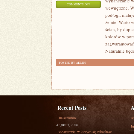
wykańczanie w
ON
COMMENTS OFF
wewnętrzne. Wi
DOM
podłogi, maluje
MOŻE
że nie. Warto 
CECHOWAĆ
ścian, by dopi
SIĘ
kolorów w pomi
W
zagwarantować 
GŁÓWNEJ
Naturalnie będ
MIERZE
POSTED BY ADMIN
BEZPIECZEŃSTWEM
Recent Posts
A
Dla seniorów
A
August 7, 2026
Ju
Bohaterowie, w których się zakochasz