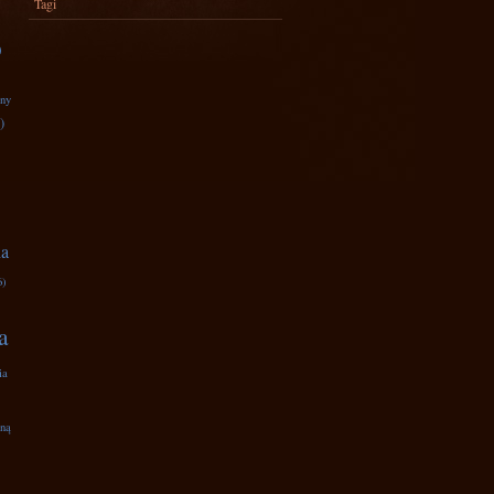
Tagi
)
zny
)
na
6)
a
ia
iną