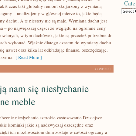
Cate
jakiś czas taki globalny remont skojarzony z wymianą
Categories
agany – analizujemy w głównej mierze to, jakie będą
y dachu. A te niestety nie są małe. Wymiana dachu jest
a – po największej części ze względu na ogromne ceny
owlanych, w tym dachówek, jakie są przecież potrzebne do
 dach wykonać. Właśnie dlatego czasem do wymiany dachu
ę nawet oraz kilka lat odkładając finanse, oszczędzając,
sze na
[ Read More ]
CONTINUE
ą nam się niesłychanie
żne meble
becnie niesłychanie szerokie zastosowanie Dzisiejsze
takie kominki jakie są nadzwyczaj oszczędne oraz
zięki ich możliwościom dom zostaje w całości ogrzany a