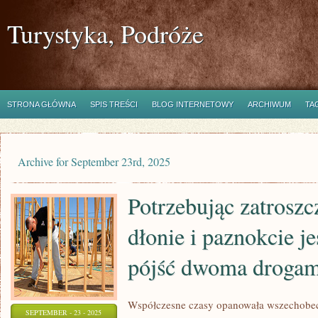
Turystyka, Podróże
STRONA GŁÓWNA
SPIS TREŚCI
BLOG INTERNETOWY
ARCHIWUM
TA
Archive for September 23rd, 2025
Potrzebując zatroszc
dłonie i paznokcie j
pójść dwoma drogam
Współczesne czasy opanowała wszechobec
SEPTEMBER - 23 - 2025