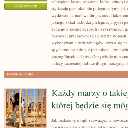
zabiegiem kosmetycznym, który uchodzi za 
ON
COMMENTS OFF
stylizacja paznokci nie polega jedynie ja
POTRZEBUJĄC
wydawać na malowaniu paznokci lakierem. 
ZATROSZCZYĆ
jakiego skład wchodzi pielęgnacja pytki p
SIĘ
zabiegów kosmetycznych uzyskiwanych na 
O
paznokci przeprowadza się też na stopach,
SWOJE
wykonywania tych zabiegów używa się na
spychamy naskórek z paznokcia, aby późn
DŁONIE
szczególnych cążków. Oczywiście nim zac
I
należy wcześniej dobrze długo moczyć pa
PAZNOKCIE
JESTEŚMY
POSTED BY ADMIN
W
STANIE
Każdy marzy o takie
PÓJŚĆ
DWOMA
której będzie się móg
DROGAMI
Jak będziemy mogli zauważyć, w nowocze
poświęca Każdy marzy o takiej pracy, w jak