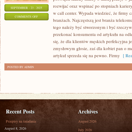
rozwijać oraz wspinać po stopniach kariery
SEPTEMBER - 23 - 2025
w call center. Wypada wiedzieć, że firmy c
ON
COMMENTS OFF
branżach. Najczęstszą jest branża telekom
KAŻDY
tego należy być stworzonym i być rzeczyw
MARZY
przekonać konsumenta od artykułu na odl
O
się, że dla klientów męskich perfekcyjna j
TAKIEJ
zmysłowym głosie, zaś dla kobiet pan o 
PRACY,
artykuł sprzeda się na pewno. Firmy
[ Rea
W
POSTED BY ADMIN
KTÓREJ
BĘDZIE
SIĘ
MÓGŁ
SPEŁNIAĆ
Recent Posts
Archives
Przepisy na śniadania
August 2026
August 8, 2026
July 2026