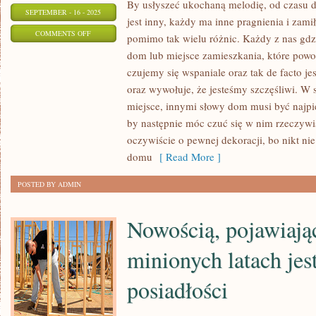
By usłyszeć ukochaną melodię, od czasu 
SEPTEMBER - 16 - 2025
jest inny, każdy ma inne pragnienia i zami
ON
COMMENTS OFF
pomimo tak wielu różnic. Każdy z nas gdz
KAŻDY
dom lub miejsce zamieszkania, które powo
HOMO
czujemy się wspaniale oraz tak de facto jes
SAPIENS
oraz wywołuje, że jesteśmy szczęśliwi. W
JEST
miejsce, innymi słowy dom musi być najp
INNY,
by następnie móc czuć się w nim rzeczywi
oczywiście o pewnej dekoracji, bo nikt ni
KAŻDY
domu
[ Read More ]
MA
INNE
POSTED BY ADMIN
POTRZEBY
ORAZ
Nowością, pojawiają
ZAINTERESOWANIA
minionych latach jest
posiadłości