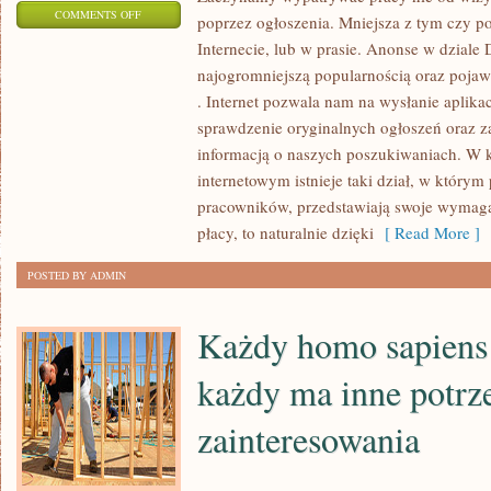
ON
COMMENTS OFF
poprzez ogłoszenia. Mniejsza z tym czy p
W
Internecie, lub w prasie. Anonse w dziale
INTERNECIE
najogromniejszą popularnością oraz pojawi
JESTEŚMY
. Internet pozwala nam na wysłanie aplikac
W
sprawdzenie oryginalnych ogłoszeń oraz z
STANIE
informacją o naszych poszukiwaniach. W 
internetowym istnieje taki dział, w któr
ODSZUKAĆ
pracowników, przedstawiają swoje wymaga
SETKI
płacy, to naturalnie dzięki
[ Read More ]
SERWISÓW
OGŁOSZENIOWYCH
POSTED BY ADMIN
Każdy homo sapiens j
każdy ma inne potrz
zainteresowania