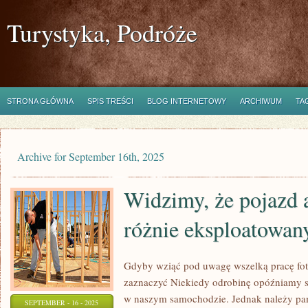
Turystyka, Podróże
STRONA GŁÓWNA
SPIS TREŚCI
BLOG INTERNETOWY
ARCHIWUM
TA
Archive for September 16th, 2025
Widzimy, że pojazd a
różnie eksploatowan
Gdyby wziąć pod uwagę wszelką pracę foto
zaznaczyć Niekiedy odrobinę opóźniamy s
w naszym samochodzie. Jednak należy pam
SEPTEMBER - 16 - 2025