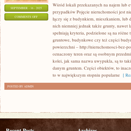
Wśród lokali przekazanych na najem lub e
SEPTEMBER - 16 - 2025
przypadków Pojęcie nieruchomości jest ni
ON
COMMENTS OFF
łączy się z budynkiem, mieszkaniem, lub 
NOWOŚCIĄ,
nich niemniej jednak także grunty, nawet l
POJAWIAJĄCĄ
spełniają kryteria, podzielone są na różne
SIĘ
gruntowe, budynkowe czy też części budy
W
powierzchni – http://nieruchomosci-bez-p
MINIONYCH
oznaczony teren oraz są osobnym przedm
kolei, jak sama nazwa uwypukla, są to taki
LATACH
danym gruntem. Części obiektów, to inacz
JEST
to w największym stopniu popularne
[ Rea
LEASING
POSIADŁOŚCI
POSTED BY ADMIN
Recent Posts
Archives