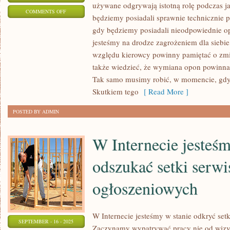
używane odgrywają istotną rolę podczas jazd
ON
COMMENTS OFF
będziemy posiadali sprawnie technicznie p
WIDZIMY,
gdy będziemy posiadali nieodpowiednie o
ŻE
jesteśmy na drodze zagrożeniem dla siebie,
POJAZD
względu kierowcy powinny pamiętać o zmi
AKTUALNIE
także wiedzieć, że wymiana opon powinna
JEST
Tak samo musimy robić, w momencie, gd
RÓŻNIE
Skutkiem tego
[ Read More ]
EKSPLOATOWANY.
POSTED BY ADMIN
W Internecie jesteśm
odszukać setki serw
ogłoszeniowych
W Internecie jesteśmy w stanie odkryć se
SEPTEMBER - 16 - 2025
Zaczynamy wypatrywać pracy nie od wizyt