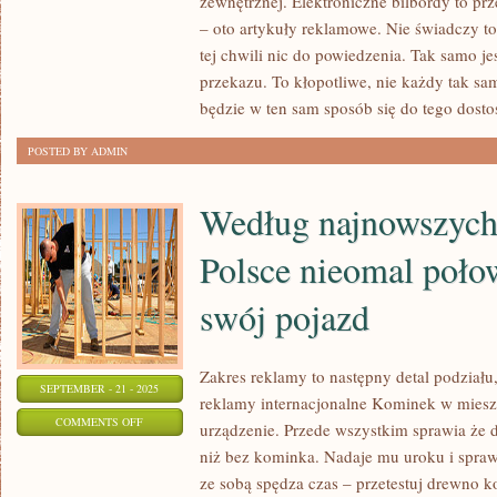
zewnętrznej. Elektroniczne bilbordy to pr
ISTNIEJE
– oto artykuły reklamowe. Nie świadczy to
NA
tej chwili nic do powiedzenia. Tak samo j
ŚWIECIE
przekazu. To kłopotliwe, nie każdy tak sam
ZAWODÓW,
będzie w ten sam sposób się do tego dost
KTÓRE
POSTED BY ADMIN
SĄ
TWORZONE
Według najnowszych
PRZEDE
WSZYSTKIM
Polsce nieomal poło
swój pojazd
Zakres reklamy to następny detal podział
SEPTEMBER - 21 - 2025
reklamy internacjonalne Kominek w miesz
ON
COMMENTS OFF
urządzenie. Przede wszystkim sprawia że 
WEDŁUG
niż bez kominka. Nadaje mu uroku i sprawi
NAJNOWSZYCH
ze sobą spędza czas – przetestuj drewno