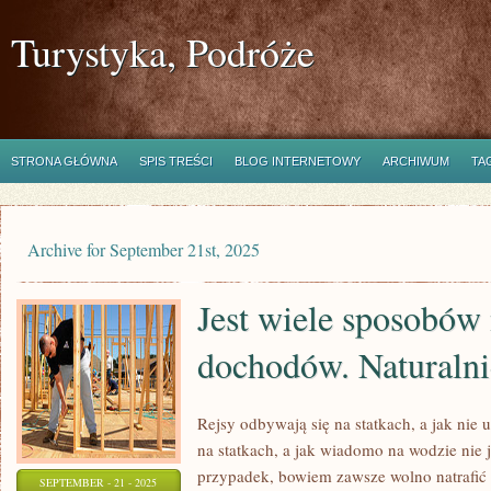
Turystyka, Podróże
STRONA GŁÓWNA
SPIS TREŚCI
BLOG INTERNETOWY
ARCHIWUM
TA
Archive for September 21st, 2025
Jest wiele sposobów
dochodów. Naturalni
Rejsy odbywają się na statkach, a jak nie 
na statkach, a jak wiadomo na wodzie nie j
przypadek, bowiem zawsze wolno natrafić 
SEPTEMBER - 21 - 2025