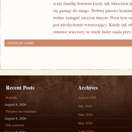
DANYCH,
scala familię bowiem kiedy tak właściwie j
W
się garnąć do niego. Dobrej jakości komin
POLSCE
wolno zastąpić niczym innym. Poza tym s
jest niesłychanie wzruszający. Kiedy tak w
NIEOMAL
zimowe wieczory to wiele ludzi siada prz
POŁOWA
RODZIN
POSTED BY ADMIN
MA
SWÓJ
POJAZD
Recent Posts
Archives
Kanada
August 2026
August 9, 2026
July 2026
Przepisy na śniadania
June 2026
August 8, 2026
May 2026
Dla seniorów
April 2026