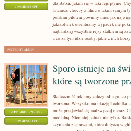
dla statku, jakim się w taki rejs płynie. C
ON
COMMENTS OFF
Titanica, choćby z filmu o takim samym ty
JEST
polskim pilotem powinny mieć jak najwięc
WIELE
jakikolwiek ewentualny wypadek nie pokr
SPOSOBÓW
najbardziej wszystkie rejsy statkiem są z
NA
a co za tym idzie osoby, jakie z nich korzy
POMNAŻANIE
POSTED BY ADMIN
DOCHODÓW.
NATURALNIE
Sporo istnieje na św
które są tworzone p
Skuteczność reklamy zależy od tego, co prz
tworzona. Wszystko ma okazję Technika 
może przejawiać się nadzwyczaj nieraz. C
SEPTEMBER - 21 - 2025
medialną. Niemniej jednak nie tylko. Bar
ON
COMMENTS OFF
czynienia z sprawami, które dotyczą w gł
SPORO