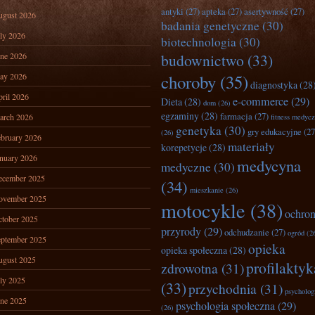
antyki
(27)
apteka
(27)
asertywność
(27)
ugust 2026
badania genetyczne
(30)
ly 2026
biotechnologia
(30)
ne 2026
budownictwo
(33)
ay 2026
choroby
(35)
diagnostyka
(28
ril 2026
e-commerce
(29)
Dieta
(28)
dom
(26)
egzaminy
(28)
farmacja
(27)
arch 2026
fitness medyc
genetyka
(30)
gry edukacyjne
(27
(26)
bruary 2026
materiały
korepetycje
(28)
nuary 2026
medycyna
medyczne
(30)
ecember 2025
(34)
mieszkanie
(26)
ovember 2025
motocykle
(38)
ochro
tober 2025
przyrody
(29)
odchudzanie
(27)
ogród
(2
ptember 2025
opieka
opieka społeczna
(28)
ugust 2025
profilaktyk
zdrowotna
(31)
ly 2025
(33)
przychodnia
(31)
psycholog
ne 2025
psychologia społeczna
(29)
(26)