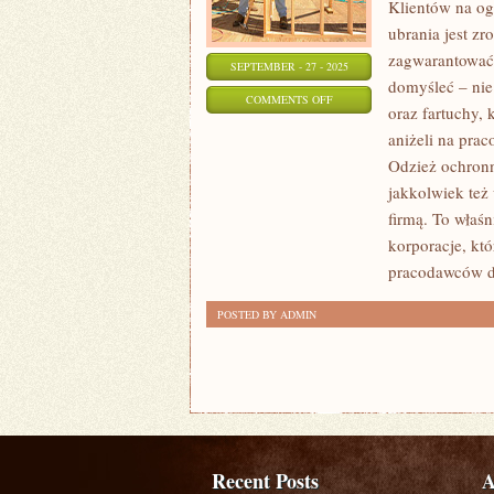
Klientów na og
ubrania jest z
zagwarantować
SEPTEMBER - 27 - 2025
domyśleć – nie
ON
COMMENTS OFF
oraz fartuchy,
LUDZI
aniżeli na pra
PRZEWAŻNIE
Odzież ochronna
POZNAJEMY
jakkolwiek też
PO
firmą. To właś
WYGLĄDZIE
korporacje, kt
pracodawców d
POSTED BY ADMIN
Recent Posts
A