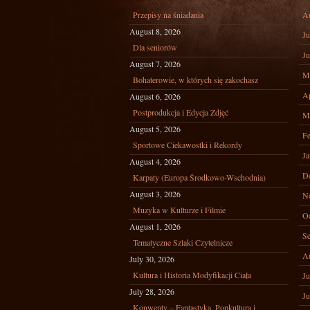
Przepisy na śniadania
A
August 8, 2026
Ju
Dla seniorów
Ju
August 7, 2026
M
Bohaterowie, w których się zakochasz
Ap
August 6, 2026
Postprodukcja i Edycja Zdjęć
M
August 5, 2026
Fe
Sportowe Ciekawostki i Rekordy
Ja
August 4, 2026
D
Karpaty (Europa Środkowo-Wschodnia)
August 3, 2026
N
Muzyka w Kulturze i Filmie
Oc
August 1, 2026
Se
Tematyczne Szlaki Czytelnicze
A
July 30, 2026
Kultura i Historia Modyfikacji Ciała
Ju
July 28, 2026
Ju
Konwenty – Fantastyka, Popkultura i