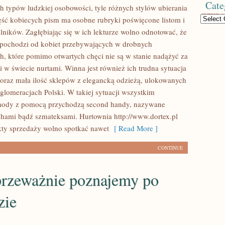
Cate
ch typów ludzkiej osobowości, tyle różnych stylów ubierania
Categories
ęść kobiecych pism ma osobne rubryki poświęcone listom i
lników. Zagłębiając się w ich lekturze wolno odnotować, że
t pochodzi od kobiet przebywających w drobnych
h, które pomimo otwartych chęci nie są w stanie nadążyć za
 w świecie nurtami. Winna jest również ich trudna sytuacja
k oraz mała ilość sklepów z elegancką odzieżą, ulokowanych
glomeracjach Polski. W takiej sytuacji wszystkim
mody z pomocą przychodzą second handy, nazywane
chami bądź szmateksami. Hurtownia http://www.dortex.pl
ty sprzedaży wolno spotkać nawet
[ Read More ]
CONTINUE
przeważnie poznajemy po
zie