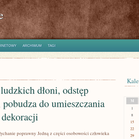
e
ERNETOWY
ARCHIWUM
TAGI
Kale
 ludzkich dłoni, odstęp
, pobudza do umieszczania
M
1
 dekoracji
8
15
22
słychanie poprawny Jedną z części osobowości człowieka
29