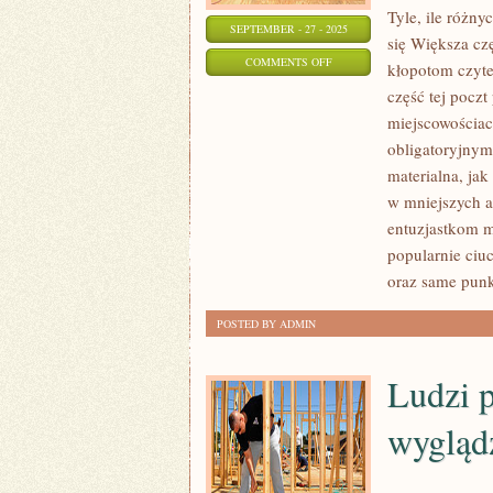
Tyle, ile różny
SEPTEMBER - 27 - 2025
się Większa cz
ON
COMMENTS OFF
kłopotom czyte
WIĘKSZA
część tej pocz
CZĘŚĆ
miejscowościac
ŻEŃSKICH
obligatoryjnymi
PISM
materialna, ja
MA
w mniejszych a
entuzjastkom 
OSOBNE
popularnie ciu
KOLUMNY
oraz same punk
POŚWIĘCONE
LISTOM
POSTED BY ADMIN
ORAZ
PROBLEMOM
Ludzi 
CZYTELNIKÓW
wygląd