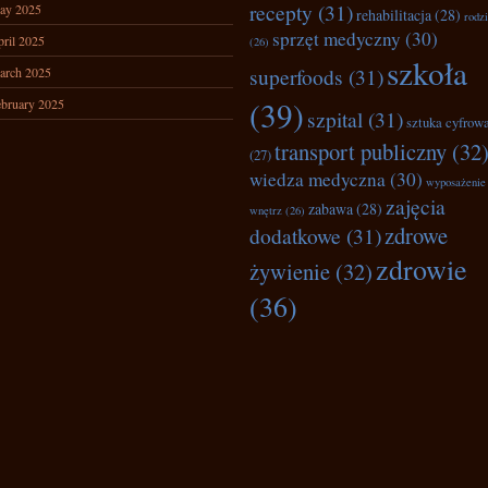
recepty
(31)
ay 2025
rehabilitacja
(28)
rodz
sprzęt medyczny
(30)
ril 2025
(26)
szkoła
superfoods
(31)
arch 2025
(39)
bruary 2025
szpital
(31)
sztuka cyfrow
transport publiczny
(32
(27)
wiedza medyczna
(30)
wyposażenie
zajęcia
zabawa
(28)
wnętrz
(26)
zdrowe
dodatkowe
(31)
zdrowie
żywienie
(32)
(36)