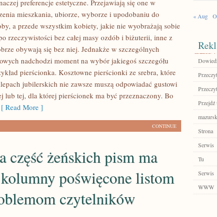
 inaczej preferencje estetyczne. Przejawiają się one w
zenia mieszkania, ubiorze, wyborze i upodobaniu do
« Aug
O
oby, a przede wszystkim kobiety, jakie nie wyobrażają sobie
po rzeczywistości bez całej masy ozdób i biżuterii, inne z
Rekl
obrze obywają się bez niej. Jednakże w szczególnych
iowych nadchodzi moment na wybór jakiegoś szczegółu
Dowiedz 
rzykład pierścionka. Kosztowne pierścionki ze srebra, które
Przeczyt
klepach jubilerskich nie zawsze muszą odpowiadać gustowi
Przeczyt
 lub tej, dla której pierścionek ma być przeznaczony. Bo
Przejdź 
 Read More ]
mazursk
CONTINUE
Strona
Serwis
a część żeńskich pism ma
Tu
 kolumny poświęcone listom
Serwis
WWW
roblemom czytelników