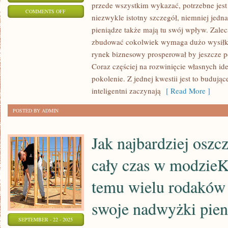
przede wszystkim wykazać, potrzebne jest
ON
COMMENTS OFF
niezwykle istotny szczegół, niemniej jedna
NOWOCZESNE
pieniądze także mają tu swój wpływ. Zalec
LATA
zbudować cokolwiek wymaga dużo wysiłku
DAJĄ
rynek biznesowy prosperował by jeszcze po
GIGANTYCZNY
Coraz częściej na rozwinięcie własnych ide
ZAKRES
pokolenie. Z jednej kwestii jest to budują
MOŻLIWOŚCI
inteligentni zaczynają
[ Read More ]
POSTED BY ADMIN
Jak najbardziej oszcz
cały czas w modzieKi
temu wielu rodaków
swoje nadwyżki pien
SEPTEMBER - 22 - 2025