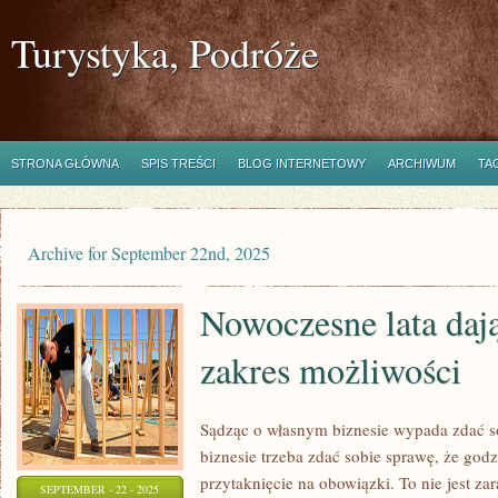
Turystyka, Podróże
STRONA GŁÓWNA
SPIS TREŚCI
BLOG INTERNETOWY
ARCHIWUM
TA
Archive for September 22nd, 2025
Nowoczesne lata daj
zakres możliwości
Sądząc o własnym biznesie wypada zdać s
biznesie trzeba zdać sobie sprawę, że godzą
przytaknięcie na obowiązki. To nie jest zar
SEPTEMBER - 22 - 2025