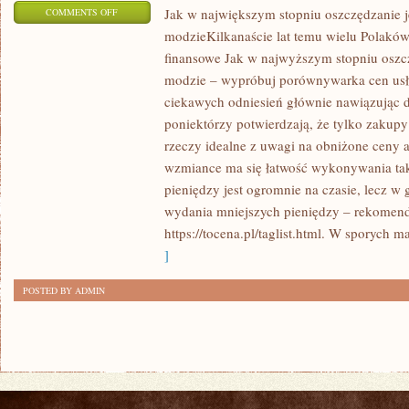
ON
Jak w największym stopniu oszczędzanie j
COMMENTS OFF
modzieKilkanaście lat temu wielu Polakó
JAK
finansowe Jak w najwyższym stopniu oszcz
NAJBARDZIEJ
modzie – wypróbuj porównywarka cen usług
OSZCZĘDZANIE
ciekawych odniesień głównie nawiązując
JEST
poniektórzy potwierdzają, że tylko zaku
CAŁY
rzeczy idealne z uwagi na obniżone ceny 
CZAS
wzmiance ma się łatwość wykonywania ta
W
pieniędzy jest ogromnie na czasie, lecz w 
MODZIEKILKANAŚCIE
wydania mniejszych pieniędzy – rekomend
LAT
https://tocena.pl/taglist.html. W sporych m
TEMU
]
WIELU
RODAKÓW
POSTED BY ADMIN
ULOKOWAŁO
SWOJE
NADWYŻKI
PIENIĘŻNE